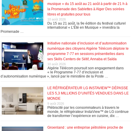
musique » du 15 août au 21 août à partir de 21 h à
la Promenade des Sablettes à Alger Des soirées
libres et gratuites pour tous
10 août 2026
Du 15 au 21 août, la 9e édition du festival culturel
international « L’Été en Musique » investira la
Promenade …
Initiative nationale d’inclusion et d’autonomisation
numérique des citoyens Algérie Télécom déploie le
programme 7-77 en sessions présentielles dans
ses Skills Centers de Sétif, Annaba et Saïda
10 août 2026
Algérie Télécom poursuit son engagement dans
« le Programme 7-77 d’inclusion et
d’autonomisation numérique », lancé par le ministère de la Poste …
LE RÉFRIGÉRATEUR LG INSTAVIEW™ DÉPASSE
LES 5,3 MILLIONS D’UNITÉS VENDUES DANS LE
MONDE
9 août 2026
Plébiscité par les consommateurs à travers le
monde, le réfrigérateur InstaView™ de LG continue
de transformer l’expérience en cuisine, dix …
Groenland : une entreprise pétrolière proche de