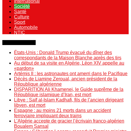
International
Société
Santé
Culture
Sport
Automobile
NTIC
Dernière minute
États-Unis : Donald Trump évacué du dîner des
correspondants de la Maison Blanche après des tirs
Au début de sa visite en Algérie, Léon XIV appelle au
«pardon»
Artémis II : les astronautes ont amerri dans le Pacifique
Décès de Liamine Zeroual, ancien président de la
République algérienne
DISPARITION Ali Khamenei, le Guide suprême de la
République islamique d’Iran, est mort
Libye : Saïf al-Islam Kadhafi, fils de l’ancien dirigeant
libyen, est mort
Espagne : au moins 21 morts dans un accident
ferroviaire impliquant deux trains
L’Algérie accepte de gracier l’écrivain franco-algérien
Boualem Sansal