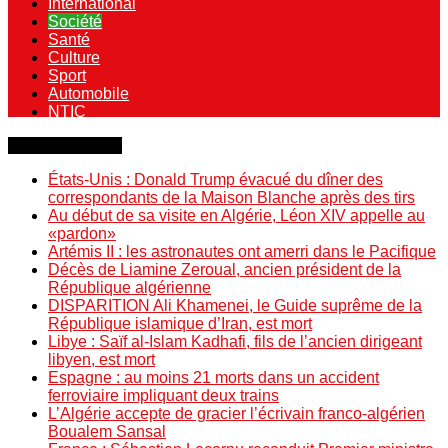
International
Société
Santé
Culture
Sport
Automobile
NTIC
Dernière minute
États-Unis : Donald Trump évacué du dîner des
correspondants de la Maison Blanche après des tirs
Au début de sa visite en Algérie, Léon XIV appelle au
«pardon»
Artémis II : les astronautes ont amerri dans le Pacifique
Décès de Liamine Zeroual, ancien président de la
République algérienne
DISPARITION Ali Khamenei, le Guide suprême de la
République islamique d’Iran, est mort
Libye : Saïf al-Islam Kadhafi, fils de l’ancien dirigeant
libyen, est mort
Espagne : au moins 21 morts dans un accident
ferroviaire impliquant deux trains
L’Algérie accepte de gracier l’écrivain franco-algérien
Boualem Sansal