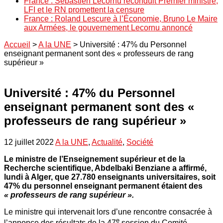
France : Sébastien Lecornu reconduit Premier ministre,
LFI et le RN promettent la censure
France : Roland Lescure à l’Économie, Bruno Le Maire
aux Armées, le gouvernement Lecornu annoncé
Accueil
>
A la UNE
>
Université : 47% du Personnel
enseignant permanent sont des « professeurs de rang
supérieur »
Université : 47% du Personnel
enseignant permanent sont des «
professeurs de rang supérieur »
12 juillet 2022
A la UNE
,
Actualité
,
Société
Le ministre de l’Enseignement supérieur et de la
Recherche scientifique, Abdelbaki Benziane a affirmé,
lundi à Alger, que 27.780 enseignants universitaires, soit
47% du personnel enseignant permanent étaient des
« professeurs de rang supérieur ».
Le ministre qui intervenait lors d’une rencontre consacrée à
e
l’annonce des résultats de la 47
session du Comité