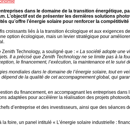
onomie
ntreprises dans le domaine de la transition énergétique, par
m. L’objectif est de présenter les dernières solutions photo
tés qu’offre l’énergie solaire pour renforcer la compétitivit
fis croissants liés à la transition écologique et aux exigences 
une option écologique, mais un levier stratégique pour améliore
al.
e Zenith Technology, a souligné que :
« La société adopte une vis
ets. Il a précisé que Zenith Technology ne se limite pas à la fo
eption, le financement, l’exécution, la maintenance et le suivi 
gies mondiales dans le domaine de l’énergie solaire, tout en ve
re dépend de la qualité de cet accompagnement global, qui garanti
estion du financement, en accompagnant les entreprises dans la
tions adaptées pour accélérer la réalisation des projets photovol
hefs d’entreprise et des investisseurs, ainsi que des séances de
 foire, un panel intitulé « L’énergie solaire industrielle : finan