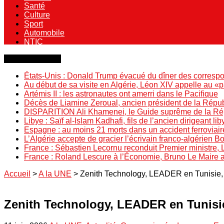
Santé
Culture
Sport
Automobile
NTIC
Dernière minute
États-Unis : Donald Trump évacué du dîner des correspo
Au début de sa visite en Algérie, Léon XIV appelle au «
Artémis II : les astronautes ont amerri dans le Pacifique
Décès de Liamine Zeroual, ancien président de la Répu
DISPARITION Ali Khamenei, le Guide suprême de la Répu
Libye : Saïf al-Islam Kadhafi, fils de l’ancien dirigeant lib
Espagne : au moins 21 morts dans un accident ferroviair
L’Algérie accepte de gracier l’écrivain franco-algérien 
France : Sébastien Lecornu reconduit Premier ministre, 
France : Roland Lescure à l’Économie, Bruno Le Maire
Accueil
>
A la UNE
>
Zenith Technology, LEADER en Tunisie, 
Zenith Technology, LEADER en Tunisie