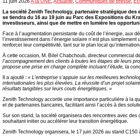
11 juin 2026
A la UNE
,
Actualité
,
Communiqués de presse
,
Ec
La société Zenith Technology, partenaire stratégique des e
se tiendra du 16 au 19 juin au Parc des Expositions du Kra
investisseurs, ainsi que de mettre en lumière les opportuni
Face à l’augmentation persistante du coût de l’énergie, aux dé
l’investissement dans l’énergie solaire n’est plus simplement 
renforcer leur compétitivité, tant sur le plan local qu’internation
À cette occasion, M. Bilel Chabchoub, directeur commercial d
l’accompagnement des clients à toutes les étapes de leurs proj
propose une prise en charge complète incluant l’étude, la conc
Il a ajouté :
« L’entreprise s’appuie sur les meilleures technolo
internationales les plus élevées. La réussite d’un projet solai
résultats tangibles sur leurs couts énergétiques. »
Zenith Technology accorde une importance particulière à la qu
et de partenaires bancaires, facilitant ainsi l’accès à des solu
Sur son stand, la société organisera des rencontres avec des c
souhaitant initier ou accélérer leur transition énergétique.
Zenith Technology organisera, le 17 juin 2026 au stand C150 à la