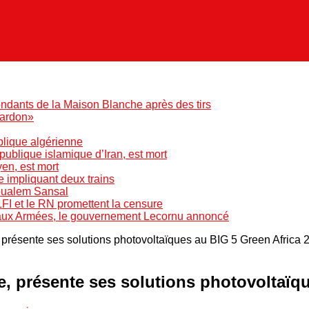
ndants de la Maison Blanche après des tirs
pardon»
blique algérienne
blique islamique d’Iran, est mort
yen, est mort
e impliquant deux trains
Boualem Sansal
LFI et le RN promettent la censure
 aux Armées, le gouvernement Lecornu annoncé
présente ses solutions photovoltaïques au BIG 5 Green Africa 
, présente ses solutions photovoltaïqu