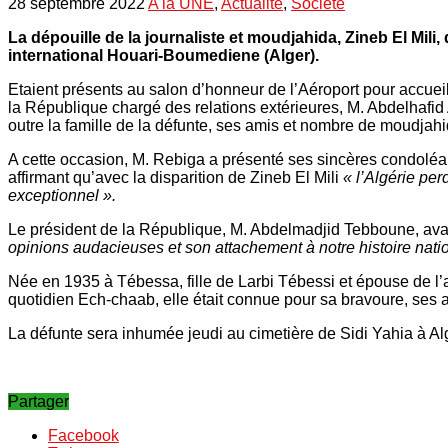
28 septembre 2022
A la UNE
,
Actualité
,
Société
La dépouille de la journaliste et moudjahida, Zineb El Mili
international Houari-Boumediene (Alger).
Etaient présents au salon d’honneur de l’Aéroport pour accueill
la République chargé des relations extérieures, M. Abdelhafid
outre la famille de la défunte, ses amis et nombre de moudjahi
A cette occasion, M. Rebiga a présenté ses sincères condoléanc
affirmant qu’avec la disparition de Zineb El Mili
« l’Algérie pe
exceptionnel ».
Le président de la République, M. Abdelmadjid Tebboune, avait
opinions audacieuses et son attachement à notre histoire nation
Née en 1935 à Tébessa, fille de Larbi Tébessi et épouse de l
quotidien Ech-chaab, elle était connue pour sa bravoure, ses av
La défunte sera inhumée jeudi au cimetière de Sidi Yahia à Al
Partager
Facebook