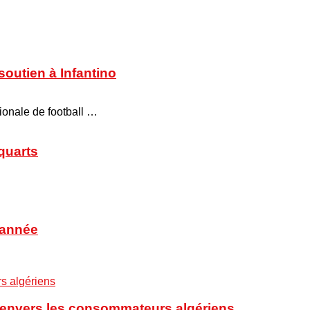
soutien à Infantino
tionale de football …
 quarts
’année
t envers les consommateurs algériens