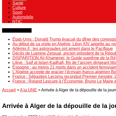
Santé
Culture
Sport
Automobile
NTIC
Dernière minute
États-Unis : Donald Trump évacué du dîner des correspo
Au début de sa visite en Algérie, Léon XIV appelle au «
Artémis II : les astronautes ont amerri dans le Pacifique
Décès de Liamine Zeroual, ancien président de la Répu
DISPARITION Ali Khamenei, le Guide suprême de la Répu
Libye : Saïf al-Islam Kadhafi, fils de l’ancien dirigeant lib
Espagne : au moins 21 morts dans un accident ferroviair
L’Algérie accepte de gracier l’écrivain franco-algérien 
France : Sébastien Lecornu reconduit Premier ministre, 
France : Roland Lescure à l’Économie, Bruno Le Maire
Accueil
>
A la UNE
>
Arrivée à Alger de la dépouille de la jour
Arrivée à Alger de la dépouille de la j