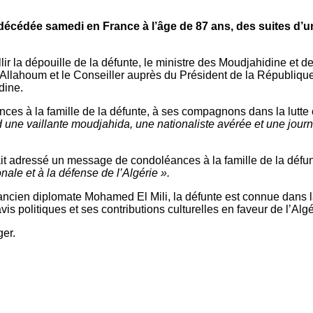
, décédée samedi en France à l’âge de 87 ans, des suites d’u
ir la dépouille de la défunte, le ministre des Moudjahidine et d
 Allahoum et le Conseiller auprès du Président de la République
dine.
es à la famille de la défunte, à ses compagnons dans la lutte co
rd une vaillante moudjahida, une nationaliste avérée et une jour
 adressé un message de condoléances à la famille de la défunte
ale et à la défense de l’Algérie ».
’ancien diplomate Mohamed El Mili, la défunte est connue dans 
is politiques et ses contributions culturelles en faveur de l’Al
ger.