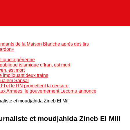
ndants de la Maison Blanche après des tirs
pardon»
blique algérienne
blique islamique d’Iran, est mort
yen, est mort
e impliquant deux trains
Boualem Sansal
LFI et le RN promettent la censure
 aux Armées, le gouvernement Lecornu annoncé
naliste et moudjahida Zineb El Mili
ournaliste et moudjahida Zineb El Mili