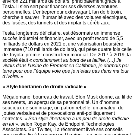
environ 221 milliards de dollars, principalement grâce à
Tesla. Il s’en sert pour financer ses diverses aventures
personnelles. L’entrepreneur extravagant, fan de bitcoin,
cherche à sauver l’humanité avec des voitures électriques,
des fusées, des tunnels et des implants cérébraux.
Tesla, longtemps déficitaire, est désormais un immense
succès industriel et financier, avec un profit record de 5,5
milliards de dollars en 2021 et une valorisation boursière
immense (710 milliards de dollars), qui pèse quatre fois celle
de Toyota, premier constructeur mondial. De 2017 à 2019, la
société était «
constamment au bord de la faillite. (…) Je
vivais dans l’usine de Fremont en Californie, je dormais par
terre pour que l’équipe voie que je n’étais pas dans ma tour
d’ivoire.
»
« Style libertarien de droite radicale »
Mégalomane, bourreau de travail, Elon Musk donne, au fil de
ses tweets, un aperçu de sa personnalité. Un d’homme
soucieux de son image, un patron rebelle, un amateur de
joutes verbales et de provocations anti-politiquement
correctes. «
Son style libertarien a un peu de droite radicale
en lui
», selon Roger Kay, de Endpoint Technologies
Associates. Sur Twitter, il a récemment livré ses conseils
pour mettre fin à la guerre en Ukraine – un avis pas vraiment