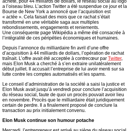
acheté, pour 44 milliards de dollars, le réseau social au logo
a l’oiseau bleu. L’action Twitter a été suspendue ce jour et la
Bourse de New York a annoncé que l’acquisition est
« actée ». Cela faisait des mois que ce rachat s’était
transformé en une véritable saga aux multiples
rebondissements, engagements et reniements.
Une conséquente page Wikipédia a même été consacrée à
l’intégralité de ces péripéties économiques et humaines.
Depuis l’annonce du milliardaire fin avril d’une offre
d’acquisition à 44 milliards de dollars, l’opération de rachat
traînait. L’offre avait été acceptée à contrecœur par
Twitter
,
mais Elon Musk a cherché à s’en extraire unilatéralement
début juillet. Il accusait l’entreprise de lui avoir menti sur sa
lutte contre les comptes automatisés et les spams.
Le conseil d’administration de la société a saisi la justice et
Elon Musk avait jusqu’à vendredi pour conclure l’acquisition
du réseau social, faute de quoi un procès pouvait avoir lieu
en novembre. Procès que le milliardaire était juridiquement
certain de perdre. Il a finalement proposé de conclure la
transaction au prix initialement convenu.
Elon Musk continue son humour potache
Mercredi, l’entrepreneur est arrivé au siège du réseau social