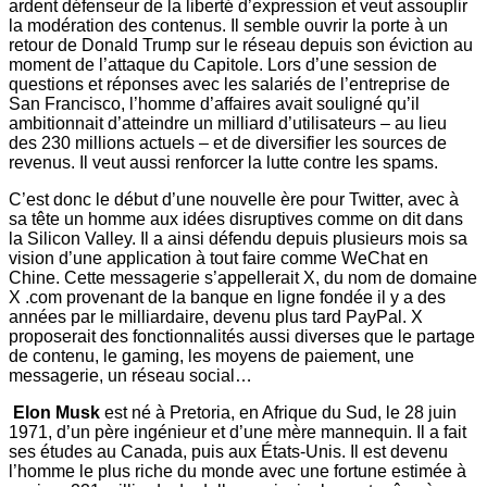
ardent défenseur de la liberté d’expression et veut assouplir
la modération des contenus. Il semble ouvrir la porte à un
retour de Donald Trump sur le réseau depuis son éviction au
moment de l’attaque du Capitole. Lors d’une session de
questions et réponses avec les salariés de l’entreprise de
San Francisco, l’homme d’affaires avait souligné qu’il
ambitionnait d’atteindre un milliard d’utilisateurs – au lieu
des 230 millions actuels – et de diversifier les sources de
revenus. Il veut aussi renforcer la lutte contre les spams.
C’est donc le début d’une nouvelle ère pour Twitter, avec à
sa tête un homme aux idées disruptives comme on dit dans
la Silicon Valley. Il a ainsi défendu depuis plusieurs mois sa
vision d’une application à tout faire comme WeChat en
Chine. Cette messagerie s’appellerait X, du nom de domaine
X .com provenant de la banque en ligne fondée il y a des
années par le milliardaire, devenu plus tard PayPal. X
proposerait des fonctionnalités aussi diverses que le partage
de contenu, le gaming, les moyens de paiement, une
messagerie, un réseau social…
Elon Musk
est né à Pretoria, en Afrique du Sud, le 28 juin
1971, d’un père ingénieur et d’une mère mannequin. Il a fait
ses études au Canada, puis aux États-Unis. Il est devenu
l’homme le plus riche du monde avec une fortune estimée à