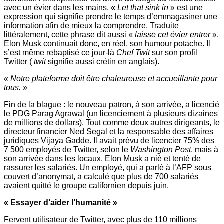
avec un évier dans les mains. «
Let that sink in
» est une
expression qui signifie prendre le temps d’emmagasiner une
information afin de mieux la comprendre. Traduite
littéralement, cette phrase dit aussi «
laisse cet évier entrer
».
Elon Musk continuait donc, en réel, son humour potache. Il
s’est même rebaptisé ce jour-là
Chef Twit
sur son profil
Twitter (
twit
signifie aussi crétin en anglais).
« Notre plateforme doit être chaleureuse et accueillante pour
tous. »
Fin de la blague : le nouveau patron, à son arrivée, a licencié
le PDG Parag Agrawal (un licenciement à plusieurs dizaines
de millions de dollars). Tout comme deux autres dirigeants, le
directeur financier Ned Segal et la responsable des affaires
juridiques Vijaya Gadde. Il avait prévu de licencier 75% des
7 500 employés de Twitter, selon le
Washington Post
, mais à
son arrivée dans les locaux, Elon Musk a nié et tenté de
rassurer les salariés. Un employé, qui a parlé à l’AFP sous
couvert d’anonymat, a calculé que plus de 700 salariés
avaient quitté le groupe californien depuis juin.
« Essayer d’aider l’humanité »
Fervent utilisateur de Twitter, avec plus de 110 millions