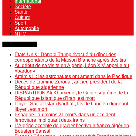
International
Société
Santé
Culture
Sport
Automobile
NTIC
Dernière minute
États-Unis : Donald Trump évacué du dîner des
correspondants de la Maison Blanche après des tirs
Au début de sa visite en Algérie, Léon XIV appelle au
«pardon»
Artémis II : les astronautes ont amerri dans le Pacifique
Décès de Liamine Zeroual, ancien président de la
République algérienne
DISPARITION Ali Khamenei, le Guide suprême de la
République islamique d’Iran, est mort
Libye : Saïf al-Islam Kadhafi, fils de l’ancien dirigeant
libyen, est mort
Espagne : au moins 21 morts dans un accident
ferroviaire impliquant deux trains
L’Algérie accepte de gracier l’écrivain franco-algérien
Boualem Sansal