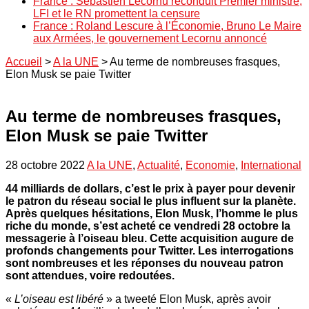
France : Sébastien Lecornu reconduit Premier ministre,
LFI et le RN promettent la censure
France : Roland Lescure à l’Économie, Bruno Le Maire
aux Armées, le gouvernement Lecornu annoncé
Accueil
>
A la UNE
>
Au terme de nombreuses frasques,
Elon Musk se paie Twitter
Au terme de nombreuses frasques,
Elon Musk se paie Twitter
28 octobre 2022
A la UNE
,
Actualité
,
Economie
,
International
44 milliards de dollars, c’est le prix à payer pour devenir
le patron du réseau social le plus influent sur la planète.
Après quelques hésitations, Elon Musk, l’homme le plus
riche du monde, s’est acheté ce vendredi 28 octobre la
messagerie à l’oiseau bleu. Cette acquisition augure de
profonds changements pour Twitter. Les interrogations
sont nombreuses et les réponses du nouveau patron
sont attendues, voire redoutées.
«
L’oiseau est libéré
» a tweeté Elon Musk, après avoir