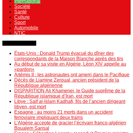
International
Société
Santé
Culture
Sport
Automobile
NTIC
Dernière minute
États-Unis : Donald Trump évacué du dîner des
correspondants de la Maison Blanche après des tirs
Au début de sa visite en Algérie, Léon XIV appelle au
«pardon»
Artémis II : les astronautes ont amerri dans le Pacifique
Décès de Liamine Zeroual, ancien président de la
République algérienne
DISPARITION Ali Khamenei, le Guide suprême de la
République islamique d’Iran, est mort
Libye : Saïf al-Islam Kadhafi, fils de l’ancien dirigeant
libyen, est mort
Espagne : au moins 21 morts dans un accident
ferroviaire impliquant deux trains
L’Algérie accepte de gracier l’écrivain franco-algérien
Boualem Sansal