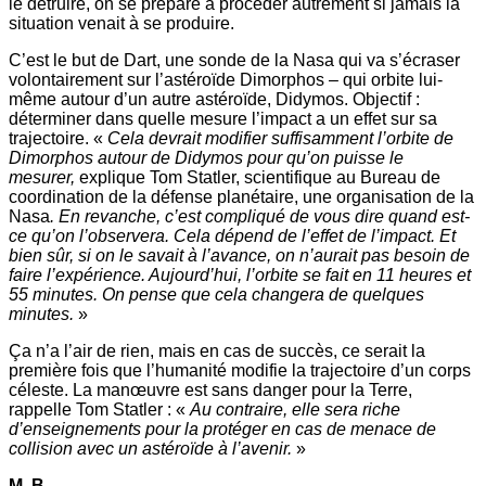
le détruire, on se prépare à procéder autrement si jamais la
situation venait à se produire.
C’est le but de Dart, une sonde de la Nasa qui va s’écraser
volontairement sur l’astéroïde Dimorphos – qui orbite lui-
même autour d’un autre astéroïde, Didymos. Objectif :
déterminer dans quelle mesure l’impact a un effet sur sa
trajectoire. «
Cela devrait modifier suffisamment l’orbite de
Dimorphos autour de Didymos pour qu’on puisse le
mesurer,
explique Tom Statler, scientifique au Bureau de
coordination de la défense planétaire, une organisation de la
Nasa
. En revanche, c’est compliqué de vous dire quand est-
ce qu’on l’observera. Cela dépend de l’effet de l’impact. Et
bien sûr, si on le savait à l’avance, on n’aurait pas besoin de
faire l’expérience. Aujourd’hui, l’orbite se fait en 11 heures et
55 minutes. On pense que cela changera de quelques
minutes.
»
Ça n’a l’air de rien, mais en cas de succès, ce serait la
première fois que l’humanité modifie la trajectoire d’un corps
céleste. La manœuvre est sans danger pour la Terre,
rappelle Tom Statler : «
Au contraire, elle sera riche
d’enseignements pour la protéger en cas de menace de
collision avec un astéroïde à l’avenir.
»
M. B.