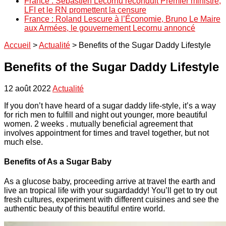
France : Sébastien Lecornu reconduit Premier ministre,
LFI et le RN promettent la censure
France : Roland Lescure à l’Économie, Bruno Le Maire
aux Armées, le gouvernement Lecornu annoncé
Accueil
>
Actualité
>
Benefits of the Sugar Daddy Lifestyle
Benefits of the Sugar Daddy Lifestyle
12 août 2022
Actualité
If you don’t have heard of a sugar daddy life-style, it’s a way
for rich men to fulfill and night out younger, more beautiful
women. 2 weeks . mutually beneficial agreement that
involves appointment for times and travel together, but not
much else.
Benefits of As a Sugar Baby
As a glucose baby, proceeding arrive at travel the earth and
live an tropical life with your sugardaddy! You’ll get to try out
fresh cultures, experiment with different cuisines and see the
authentic beauty of this beautiful entire world.