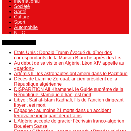
International
Société
Santé
Culture
Sport
Automobile
NTIC
Dernière minute
États-Unis : Donald Trump évacué du dîner des
correspondants de la Maison Blanche après des tirs
Au début de sa visite en Algérie, Léon XIV appelle au
«pardon»
Artémis II : les astronautes ont amerri dans le Pacifique
Décès de Liamine Zeroual, ancien président de la
République algérienne
DISPARITION Ali Khamenei, le Guide suprême de la
République islamique d’Iran, est mort
Libye : Saïf al-Islam Kadhafi, fils de l’ancien dirigeant
libyen, est mort
Espagne : au moins 21 morts dans un accident
ferroviaire impliquant deux trains
L’Algérie accepte de gracier l’écrivain franco-algérien
Boualem Sansal