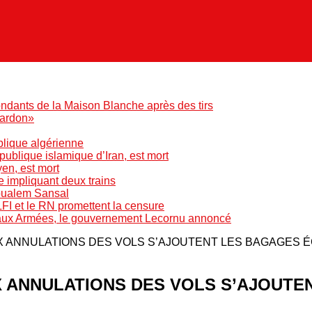
ndants de la Maison Blanche après des tirs
pardon»
blique algérienne
blique islamique d’Iran, est mort
yen, est mort
e impliquant deux trains
Boualem Sansal
LFI et le RN promettent la censure
 aux Armées, le gouvernement Lecornu annoncé
X ANNULATIONS DES VOLS S’AJOUTENT LES BAGAGES 
X ANNULATIONS DES VOLS S’AJOUT