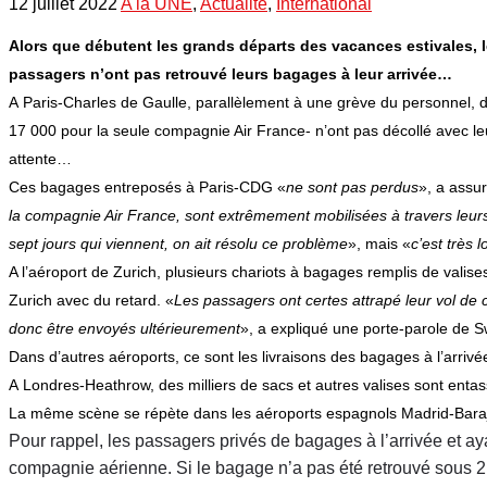
12 juillet 2022
A la UNE
,
Actualité
,
International
Alors que débutent les grands départs des vacances estivales, 
passagers n’ont pas retrouvé leurs bagages à leur arrivée…
A Paris-Charles de Gaulle, parallèlement à une grève du personnel,
17 000 pour la seule compagnie Air France- n’ont pas décollé avec leur
attente…
Ces bagages entreposés à Paris-CDG «
ne sont pas perdus
», a assu
la compagnie Air France, sont extrêmement mobilisées à travers leur
sept jours qui viennent, on ait résolu ce problème
», mais «
c’est très 
A l’aéroport de Zurich, plusieurs chariots à bagages remplis de valises 
Zurich avec du retard. «
Les passagers ont certes attrapé leur vol de 
donc être envoyés ultérieurement
», a expliqué une porte-parole de 
Dans d’autres aéroports, ce sont les livraisons des bagages à l’arriv
A Londres-Heathrow, des milliers de sacs et autres valises sont entass
La même scène se répète dans les aéroports espagnols Madrid-Barajas
Pour rappel, les passagers privés de bagages à l’arrivée et 
compagnie aérienne. Si le bagage n’a pas été retrouvé
sous 2