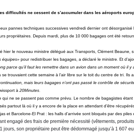
les difficultés ne cessent de s’accumuler dans les aéroports eur
 deux pannes techniques successives vendredi dernier ont désorganisé 
s propriétaires. Depuis mardi, plus de 10 000 bagages ont été retournés
ré hier le nouveau ministre délégué aux Transports, Clément Beaune, 
s équipes»
pour redistribuer les bagages, a déclaré le ministre. Et d’ajo
long parce qu’il faut les remettre dans un avion dans un moment où il 
se trouvaient cette semaine à l’air libre sur le toit du centre de tri. Ils
continuation, mais leurs bagages n’ont pas passé le contrôle de sécuri
Swissport à
20Minutes
.
ée qui ne se passent pas comme prévu. Le nombre de bagagistes étant in
és partout là où il y a encore de la place en attendant d’être récupéré
 et Barcelone-El Prat : les halls d’arrivée sont bloqués par des pile
ayant engagé des frais de première nécessité (vêtements, produ
1 jours
, son propriétaire peut être
dédommagé jusqu’à 1 607 eu