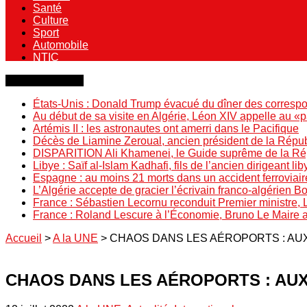
Santé
Culture
Sport
Automobile
NTIC
Dernière minute
États-Unis : Donald Trump évacué du dîner des correspo
Au début de sa visite en Algérie, Léon XIV appelle au «
Artémis II : les astronautes ont amerri dans le Pacifique
Décès de Liamine Zeroual, ancien président de la Répu
DISPARITION Ali Khamenei, le Guide suprême de la Répu
Libye : Saïf al-Islam Kadhafi, fils de l’ancien dirigeant lib
Espagne : au moins 21 morts dans un accident ferroviair
L’Algérie accepte de gracier l’écrivain franco-algérien 
France : Sébastien Lecornu reconduit Premier ministre, 
France : Roland Lescure à l’Économie, Bruno Le Maire
Accueil
>
A la UNE
>
CHAOS DANS LES AÉROPORTS : AU
CHAOS DANS LES AÉROPORTS : AU