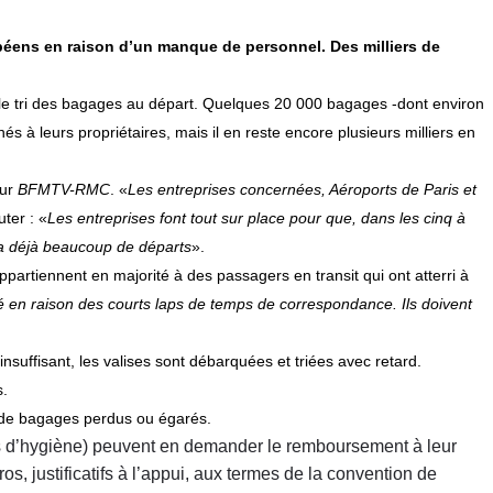
opéens en raison d’un manque de personnel. Des milliers de
le tri des bagages au départ. Quelques 20 000 bagages -dont environ
 à leurs propriétaires, mais il en reste encore plusieurs milliers en
sur
BFMTV-RMC
. «
Les entreprises concernées, Aéroports de Paris et
uter : «
Les entreprises font tout sur place pour que, dans les cinq à
y a déjà beaucoup de départs
».
 appartiennent en majorité à des passagers en transit qui ont atterri à
té en raison des courts laps de temps de correspondance. Ils doivent
suffisant, les valises sont débarquées et triées avec retard.
s.
s de bagages perdus ou égarés.
its d’hygiène) peuvent en demander le remboursement à leur
ros
, justificatifs à l’appui, aux termes de la convention de