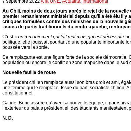
7 septembre 2022
A la UNE
,
Actualité
,
International
Au Chili, moins de deux jours après le rejet de la nouvell
premier remaniement ministériel depuis qu’il a été élu i
critiques formulées contre des ministres de la nouvelle g
issues de partis traditionnels du centre-gauche, renforçant 
C’est «
un remaniement qui fait mal mais qui est nécessaire
»,
politique, elle jouissait pourtant d’une popularité importante l
poussée vers la sortie.
Sa remplaçante est une figure forte de la sociale démocratie. C
population ou encore le conflit en zone mapuche dans le sud 
Nouvelle feuille de route
Le président chilien remplace aussi son bras droit et ami, éga
une femme qui le remplace. Issue du parti socialiste chilien, 
constitutionnel.
Gabriel Boric assure qu’avec sa nouvelle équipe, il poursuivra
l’extérieur du palais présidentiel, des étudiants manifestaient
N. D.