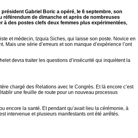
e président Gabriel Boric a opéré, le 6 septembre, son
ts du référendum de dimanche et après de nombreuses
trer à des postes clefs deux femmes plus expérimentées,
ministe et médecin, Izquia Siches, qui laisse son poste. Novice en
ident. Mais une série d’erreurs et son manque d’expérience l’ont
et devra traiter les questions d’insécurité qui inquiètent la
stère chargé des Relations avec le Congrès. Et là encore c’est
 établir une feuille de route pour un nouveau processus
ou encore la santé. Et pendant qu’avait lieu la cérémonie, à
st intervenue et plusieurs manifestants ont été arrêtés.