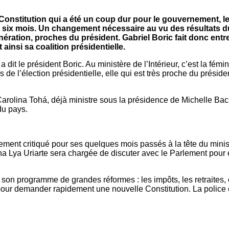
e Constitution qui a été un coup dur pour le gouvernement, l
l y a six mois. Un changement nécessaire au vu des résulta
énération, proches du président. Gabriel Boric fait donc en
ainsi sa coalition présidentielle.
 a dit le président Boric. Au ministère de l’Intérieur, c’est la fé
ors de l’élection présidentielle, elle qui est très proche du prés
arolina Tohá, déjà ministre sous la présidence de Michelle Bachel
du pays.
lement critiqué pour ses quelques mois passés à la tête du mini
Ana Lya Uriarte sera chargée de discuter avec le Parlement pour
 son programme de grandes réformes : les impôts, les retraites, 
 pour demander rapidement une nouvelle Constitution. La police e