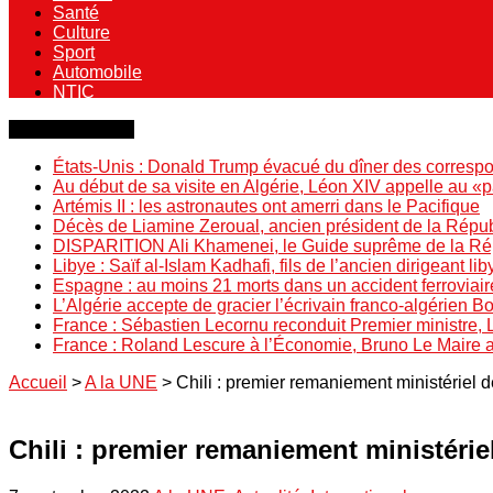
Santé
Culture
Sport
Automobile
NTIC
Dernière minute
États-Unis : Donald Trump évacué du dîner des correspo
Au début de sa visite en Algérie, Léon XIV appelle au «
Artémis II : les astronautes ont amerri dans le Pacifique
Décès de Liamine Zeroual, ancien président de la Répu
DISPARITION Ali Khamenei, le Guide suprême de la Répu
Libye : Saïf al-Islam Kadhafi, fils de l’ancien dirigeant lib
Espagne : au moins 21 morts dans un accident ferroviair
L’Algérie accepte de gracier l’écrivain franco-algérien 
France : Sébastien Lecornu reconduit Premier ministre, 
France : Roland Lescure à l’Économie, Bruno Le Maire
Accueil
>
A la UNE
>
Chili : premier remaniement ministériel d
Chili : premier remaniement ministériel