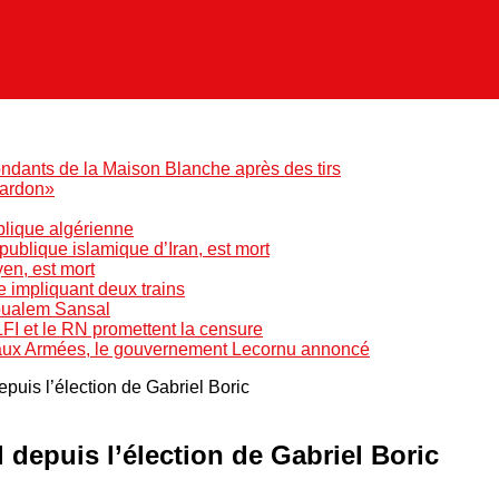
ndants de la Maison Blanche après des tirs
pardon»
blique algérienne
blique islamique d’Iran, est mort
yen, est mort
e impliquant deux trains
Boualem Sansal
LFI et le RN promettent la censure
 aux Armées, le gouvernement Lecornu annoncé
epuis l’élection de Gabriel Boric
 depuis l’élection de Gabriel Boric