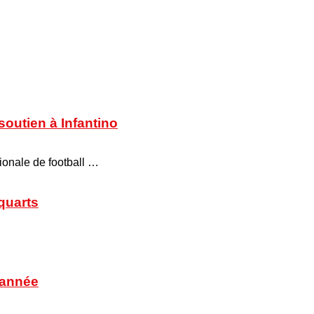
soutien à Infantino
tionale de football …
 quarts
’année