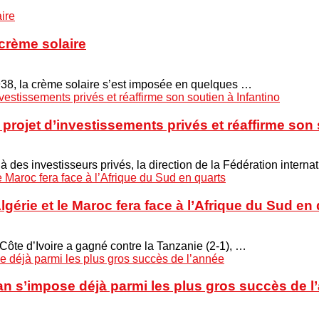
crème solaire
938, la crème solaire s’est imposée en quelques …
projet d’investissements privés et réaffirme son 
 à des investisseurs privés, la direction de la Fédération interna
Algérie et le Maroc fera face à l’Afrique du Sud en
 Côte d’Ivoire a gagné contre la Tanzanie (2-1), …
n s’impose déjà parmi les plus gros succès de l