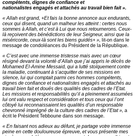
compétents, dignes de confiance et
nationalistes engagés et attachés au travail bien fait ».
« Allah est grand, +Et fais la bonne annonce aux endurants,
ceux qui disent, quand un malheur les atteint : certes nous
sommes à Allah, et c’est à Lui que nous retournerons. Ceux-
là reçoivent des bénédictions de leur Seigneur, ainsi que la
miséricorde, ceux-là sont les biens guidés+ »,
lit-on dans le
message de condoléances du Président de la République.
« C’est avec une immense tristesse mais avec un cœur
résigné devant la volonté d’Allah que j’ai appris le décès de
Mohamed El-Amine Messaid, qui a lutté stoïquement contre
la maladie, continuant à s’acquitter de ses missions en
silence, lui qui comptait parmi ces hommes compétents,
dignes de confiance et nationalistes engagés et attachés au
travail bien fait et doués des qualités des cadres de l’Etat.
Les missions et responsabilités qu’il a pleinement assumées
lui ont valu respect et considération et tous ceux qui l’ont
côtoyé lui reconnaissaient les qualités d’un responsable
chevronné imprégné de la culture des cadres de l’Etat »,
a
écrit le Président Tebboune dans son message.
« En faisant nos adieux au défunt, je partage votre immense
peine en cette douloureuse épreuve, et vous présente mes