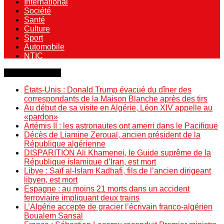
International
Société
Santé
Culture
Sport
Automobile
NTIC
Dernière minute
États-Unis : Donald Trump évacué du dîner des
correspondants de la Maison Blanche après des tirs
Au début de sa visite en Algérie, Léon XIV appelle au
«pardon»
Artémis II : les astronautes ont amerri dans le Pacifique
Décès de Liamine Zeroual, ancien président de la
République algérienne
DISPARITION Ali Khamenei, le Guide suprême de la
République islamique d’Iran, est mort
Libye : Saïf al-Islam Kadhafi, fils de l’ancien dirigeant
libyen, est mort
Espagne : au moins 21 morts dans un accident
ferroviaire impliquant deux trains
L’Algérie accepte de gracier l’écrivain franco-algérien
Boualem Sansal