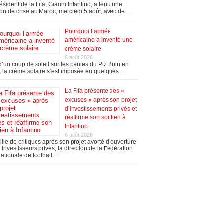
ésident de la Fifa, Gianni Infantino, a tenu une
on de crise au Maroc, mercredi 5 août, avec de …
Pourquoi l’armée
américaine a inventé une
crème solaire
6 août 2026
’un coup de soleil sur les pentes du Piz Buin en
 la crème solaire s’est imposée en quelques …
La Fifa présente des «
excuses » après son projet
d’investissements privés et
réaffirme son soutien à
Infantino
6 août 2026
llie de critiques après son projet avorté d’ouverture
 investisseurs privés, la direction de la Fédération
nationale de football …