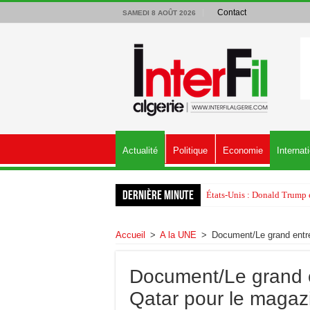
Contact
SAMEDI 8 AOÛT 2026
Actualité
Politique
Economie
Internat
Dernière minute
États-Unis : Donald Trump é
Accueil
>
A la UNE
>
Document/Le grand entre
Document/Le grand e
Qatar pour le magaz