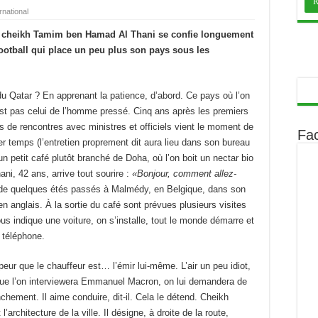
rnational
Le cheikh Tamim ben Hamad Al Thani se confie longuement
otball qui place un peu plus son pays sous les
 Qatar ? En apprenant la patience, d’abord. Ce pays où l’on
est pas celui de l’homme pressé. Cinq ans après les premiers
s de rencontres avec ministres et officiels vient le moment de
Fa
er temps (l’entretien proprement dit aura lieu dans son bureau
 petit café plutôt branché de Doha, où l’on boit un nectar bio
, 42 ans, arrive tout sourire :
«Bonjour, comment allez-
ge de quelques étés passés à Malmédy, en Belgique, dans son
en anglais. À la sortie du café sont prévues plusieurs visites
ous indique une voiture, on s’installe, tout le monde démarre et
 téléphone.
eur que le chauffeur est… l’émir lui-même. L’air un peu idiot,
 que l’on interviewera Emmanuel Macron, on lui demandera de
nchement. Il aime conduire, dit-il. Cela le détend. Cheikh
rchitecture de la ville. Il désigne, à droite de la route,