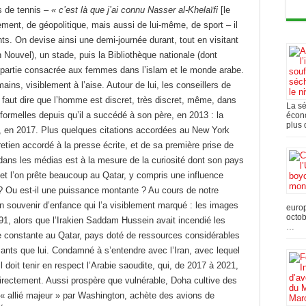
s de tennis
– « c’est là que j’ai connu Nasser al-Khelaïfi
[le
sement, de géopolitique, mais aussi de lui-même, de sport – il
nts. On devise ainsi une demi-journée durant, tout en visitant
 Nouvel), un stade, puis la Bibliothèque nationale (dont
a partie consacrée aux femmes dans l’islam et le monde arabe.
ins, visiblement à l’aise. Autour de lui, les conseillers de
 Il faut dire que l’homme est discret, très discret, même, dans
La s
formelles depuis qu’il a succédé à son père, en 2013 : la
écono
plus 
 en 2017. Plus quelques citations accordées au New York
retien accordé à la presse écrite, et de sa première prise de
dans les médias est à la mesure de la curiosité dont son pays
, et l’on prête beaucoup au Qatar, y compris une influence
t ? Ou est-il une puissance montante ? Au cours de notre
un souvenir d’enfance qui l’a visiblement marqué : les images
europ
octob
91, alors que l’Irakien Saddam Hussein avait incendié les
…
une constante au Qatar, pays doté de ressources considérables
sants que lui. Condamné à s’entendre avec l’Iran, avec lequel
 doit tenir en respect l’Arabie saoudite, qui, de 2017 à 2021,
irectement. Aussi prospère que vulnérable, Doha cultive des
« allié majeur » par Washington, achète des avions de