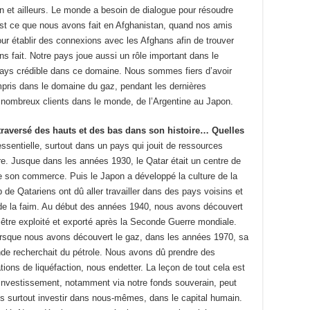
gion et ailleurs. Le monde a besoin de dialogue pour résoudre
st ce que nous avons fait en Afghanistan, quand nos amis
r établir des connexions avec les Afghans afin de trouver
ns fait. Notre pays joue aussi un rôle important dans le
ays crédible dans ce domaine. Nous sommes fiers d’avoir
mpris dans le domaine du gaz, pendant les dernières
nombreux clients dans le monde, de l’Argentine au Japon.
traversé des hauts et des bas dans son histoire… Quelles
ssentielle, surtout dans un pays qui jouit de ressources
re. Jusque dans les années 1930, le Qatar était un centre de
de son commerce. Puis le Japon a développé la culture de la
 de Qatariens ont dû aller travailler dans des pays voisins et
 de la faim. Au début des années 1940, nous avons découvert
être exploité et exporté après la Seconde Guerre mondiale.
 Lorsque nous avons découvert le gaz, dans les années 1970, sa
onde recherchait du pétrole. Nous avons dû prendre des
tions de liquéfaction, nous endetter. La leçon de tout cela est
’investissement, notamment via notre fonds souverain, peut
ons surtout investir dans nous-mêmes, dans le capital humain.