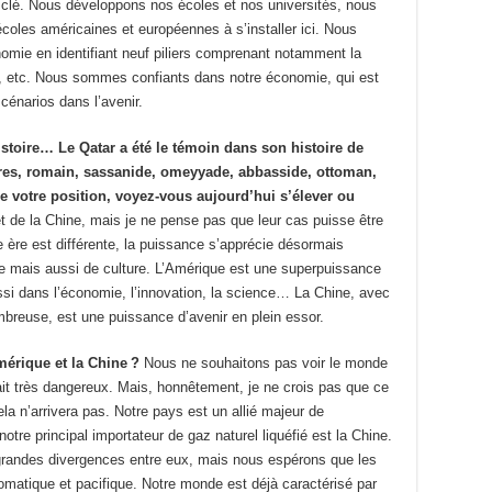
la clé. Nous développons nos écoles et nos universités, nous
écoles américaines et européennes à s’installer ici. Nous
nomie en identifiant neuf piliers comprenant notamment la
me, etc. Nous sommes confiants dans notre économie, qui est
cénarios dans l’avenir.
istoire… Le Qatar a été le témoin dans son histoire de
ires, romain, sassanide, omeyyade, abbasside, ottoman,
 votre position, voyez-vous aujourd’hui s’élever ou
t de la Chine, mais je ne pense pas que leur cas puisse être
ère est différente, la puissance s’apprécie désormais
e mais aussi de culture. L’Amérique est une superpuissance
si dans l’économie, l’innovation, la science… La Chine, avec
breuse, est une puissance d’avenir en plein essor.
mérique et la Chine ?
Nous ne souhaitons pas voir le monde
it très dangereux. Mais, honnêtement, je ne crois pas que ce
la n’arrivera pas. Notre pays est un allié majeur de
otre principal importateur de gaz naturel liquéfié est la Chine.
grandes divergences entre eux, mais nous espérons que les
lomatique et pacifique. Notre monde est déjà caractérisé par