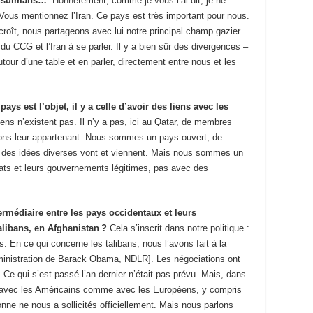
s musulmans…
Honnêtement, comme je vous l’ai dit, je ne
. Vous mentionnez l’Iran. Ce pays est très important pour nous.
croît, nous partageons avec lui notre principal champ gazier.
CCG et l’Iran à se parler. Il y a bien sûr des divergences –
utour d’une table et en parler, directement entre nous et les
ays est l’objet, il y a celle d’avoir des liens avec les
iens n’existent pas. Il n’y a pas, ici au Qatar, de membres
ions leur appartenant. Nous sommes un pays ouvert; de
des idées diverses vont et viennent. Mais nous sommes un
tats et leurs gouvernements légitimes, pas avec des
termédiaire entre les pays occidentaux et leurs
alibans, en Afghanistan ?
Cela s’inscrit dans notre politique :
s. En ce qui concerne les talibans, nous l’avons fait à la
inistration de Barack Obama, NDLR]. Les négociations ont
Ce qui s’est passé l’an dernier n’était pas prévu. Mais, dans
nt avec les Américains comme avec les Européens, y compris
onne ne nous a sollicités officiellement. Mais nous parlons