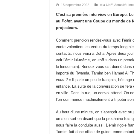
15 septembre 2022
A la UNE
,
Actualité
,
Inte
C’est sa première interview en Europe. 
au
Point
, avant une Coupe du monde de fo
projecteurs.
Comment prend-on rendez-vous avec l’émir du
vante volontiers les vertus du temps long n’
contacts, nous voici à Doha. Après deux jour
voir l’émir lui-même, en «off » dans un premi
le lendemain). Rendez-vous est donné dans un
importé du Rwanda. Tamim ben Hamad Al Thani
vous ? »
Il parle un peu le français, hérita
enfance. La suite de la conversation se fera 
en ville. Dans la rue, un convoi attend. On n
l’on commence machinalement à tripoter son
Au bout d’une minute, on s’aperçoit avec stup
on s’en sort en disant que la prochaine fois
nous faire la conduite aussi. L’émir rigole fra
Tamim fait donc office de guide, commentant l’a