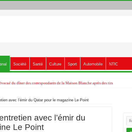
ional
Société
Santé
Culture
Sport
Automobile
NTIC
vacué du dîner des correspondants de la Maison Blanche après des tirs
tien avec l’émir du Qatar pour le magazine Le Point
ntretien avec l’émir du
ine Le Point