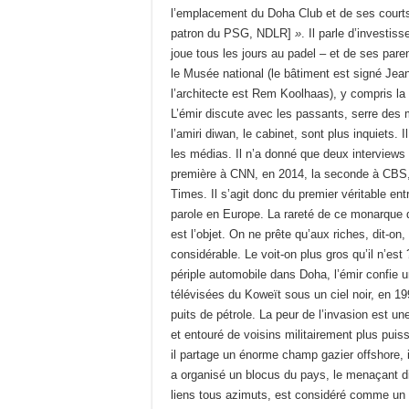
l’emplacement du Doha Club et de ses court
patron du PSG, NDLR]
»
. Il parle d’investis
joue tous les jours au padel – et de ses pare
le Musée national (le bâtiment est signé Jean
l’architecte est Rem Koolhaas), y compris l
L’émir discute avec les passants, serre des ma
l’amiri diwan, le cabinet, sont plus inquiets.
les médias. Il n’a donné que deux interviews 
première à CNN, en 2014, la seconde à CBS,
Times. Il s’agit donc du premier véritable ent
parole en Europe. La rareté de ce monarque 
est l’objet. On ne prête qu’aux riches, dit-on
considérable. Le voit-on plus gros qu’il n’es
périple automobile dans Doha, l’émir confie 
télévisées du Koweït sous un ciel noir, en 19
puits de pétrole. La peur de l’invasion est 
et entouré de voisins militairement plus puis
il partage un énorme champ gazier offshore, il
a organisé un blocus du pays, le menaçant d
liens tous azimuts, est considéré comme un 