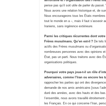
terrorisme et l’organisation des Frère
pense pas qu’il soit utile de parler du passé
Nous avons une relation historique et, de sur
Nous encourageons tous les États membres du 
tout le monde en a –, mais il faut s’asseoir a
Iraniens, sans ingérence extérieure.
Parmi les critiques récurrentes dont votre p
Frères musulmans. Qu’en est-il ?
De tels l
actifs des Frères musulmans ou d’organisat
nombreuses personnes avec des opinions et 
État, pas un parti. Nous traitons avec des É
organisations politiques.
Pourquoi votre pays joue-t-il un rôle d’in
adversaires, comme l’Iran ou encore les t
rapprocher les parties qui ont des divergence
demande de nos amis américains [sous l’adm
duré des années, avec des hauts et des bas. 
l’ensemble, nous avons travaillé étroiteme
les Français. En ce qui concerne l’Iran, pers