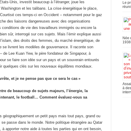
ats-Unis, investit beaucoup à l’étranger, joue les
Le pr
réuni
 Washington et les talibans. La crise énergétique le place,
. Courtisé ces temps-ci en Occident – notamment pour le gaz
proche des liaisons dangereuses avec des organisations
 conditions de vie des travailleurs immigrés ou encore la
ien sûr, interrogé sur ces sujets. Mais l’émir explique aussi
Née d
 l’islam, des droits des femmes, du marché énergétique, de
1938,
ue se livrent les modèles de gouvernance. Il raconte son
 – de Lee Kuan Yew, le père fondateur de Singapour, à
r se faire son idée sur un pays et un souverain entourés
nir quelques clés sur les nouveaux équilibres mondiaux.
rrête, et je ne pense pas que ce sera le cas »
Assai
à des
ntre de beaucoup de sujets majeurs, l’énergie, la
inter
intenant, le football… Comment évaluez-vous sa
géographiquement un petit pays mais tout pays, grand ou
qui se passe dans le monde. Notre politique étrangère au Qatar
, à apporter notre aide à toutes les parties qui en ont besoin,