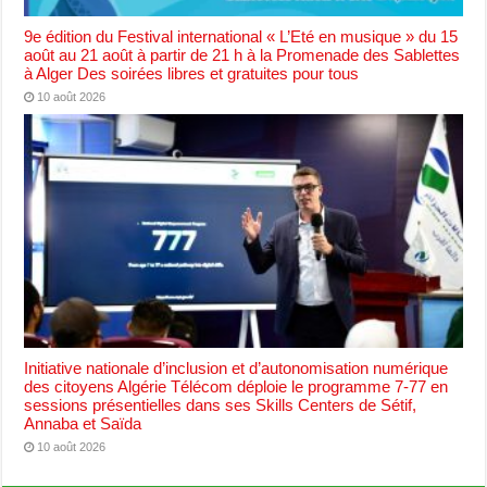
9e édition du Festival international « L’Eté en musique » du 15
août au 21 août à partir de 21 h à la Promenade des Sablettes
à Alger Des soirées libres et gratuites pour tous
10 août 2026
Initiative nationale d’inclusion et d’autonomisation numérique
des citoyens Algérie Télécom déploie le programme 7-77 en
sessions présentielles dans ses Skills Centers de Sétif,
Annaba et Saïda
10 août 2026