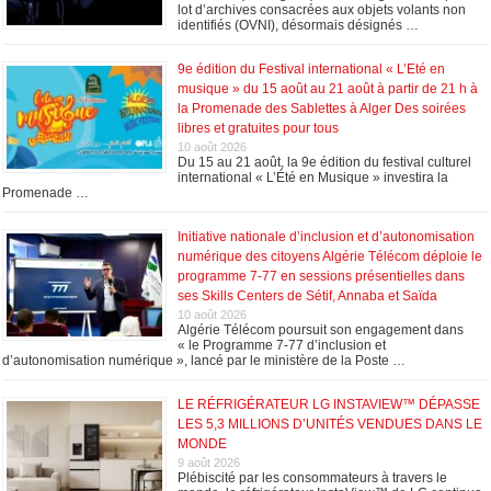
lot d’archives consacrées aux objets volants non
identifiés (OVNI), désormais désignés …
9e édition du Festival international « L’Eté en
musique » du 15 août au 21 août à partir de 21 h à
la Promenade des Sablettes à Alger Des soirées
libres et gratuites pour tous
10 août 2026
Du 15 au 21 août, la 9e édition du festival culturel
international « L’Été en Musique » investira la
Promenade …
Initiative nationale d’inclusion et d’autonomisation
numérique des citoyens Algérie Télécom déploie le
programme 7-77 en sessions présentielles dans
ses Skills Centers de Sétif, Annaba et Saïda
10 août 2026
Algérie Télécom poursuit son engagement dans
« le Programme 7-77 d’inclusion et
d’autonomisation numérique », lancé par le ministère de la Poste …
LE RÉFRIGÉRATEUR LG INSTAVIEW™ DÉPASSE
LES 5,3 MILLIONS D’UNITÉS VENDUES DANS LE
MONDE
9 août 2026
Plébiscité par les consommateurs à travers le