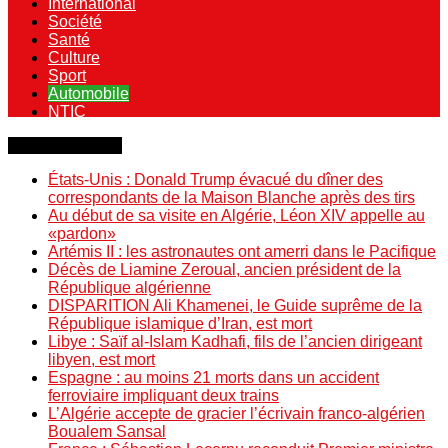
International
Société
Santé
Culture
Sport
Automobile
NTIC
Dernière minute
États-Unis : Donald Trump évacué du dîner des
correspondants de la Maison Blanche après des tirs
Au début de sa visite en Algérie, Léon XIV appelle au
«pardon»
Artémis II : les astronautes ont amerri dans le Pacifique
Décès de Liamine Zeroual, ancien président de la
République algérienne
DISPARITION Ali Khamenei, le Guide suprême de la
République islamique d’Iran, est mort
Libye : Saïf al-Islam Kadhafi, fils de l’ancien dirigeant
libyen, est mort
Espagne : au moins 21 morts dans un accident
ferroviaire impliquant deux trains
L’Algérie accepte de gracier l’écrivain franco-algérien
Boualem Sansal