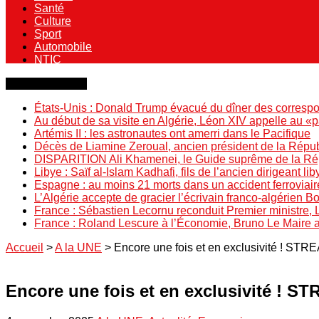
Santé
Culture
Sport
Automobile
NTIC
Dernière minute
États-Unis : Donald Trump évacué du dîner des correspo
Au début de sa visite en Algérie, Léon XIV appelle au «
Artémis II : les astronautes ont amerri dans le Pacifique
Décès de Liamine Zeroual, ancien président de la Répu
DISPARITION Ali Khamenei, le Guide suprême de la Répu
Libye : Saïf al-Islam Kadhafi, fils de l’ancien dirigeant lib
Espagne : au moins 21 morts dans un accident ferroviair
L’Algérie accepte de gracier l’écrivain franco-algérien 
France : Sébastien Lecornu reconduit Premier ministre, 
France : Roland Lescure à l’Économie, Bruno Le Maire
Accueil
>
A la UNE
>
Encore une fois et en exclusivité ! STRE
Encore une fois et en exclusivité ! ST