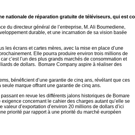
ationale de réparation gratuite de téléviseurs, qui est con
nce du directeur général de l’entreprise, M. Ali Boumediene,
 développement durable, et une incarnation de sa vision basée
s les écrans et cartes mères, avec la mise en place d’une
 prochainement. Elle pourra produire environ trois millions de
n, car c’est l’un des plus grands marchés de consommation et
milliards de dollars. Bomare Company aspire à réaliser des
ems, bénéficient d’une garantie de cinq ans, révélant que ces
a seule marque offrant une garantie de cinq ans.
, passant en revue les différents jalons historiques de Bomare
une exigence concernant le cahier des charges autant qu’elle se
e valeur d’exportation d’environ 20 millions de dollars d’ici
 une priorité par rapport à une priorité du marché européen