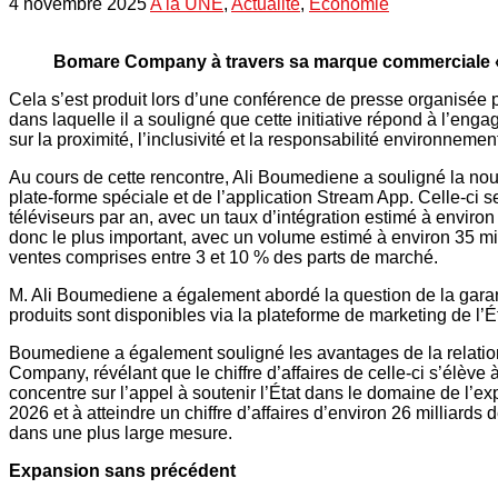
4 novembre 2025
A la UNE
,
Actualité
,
Economie
Bomare Company à travers sa marque
commerciale « 
Cela s’est produit lors d’une conférence de presse organisée p
dans laquelle il a souligné que cette initiative répond à l’eng
sur la proximité, l’inclusivité et la responsabilité environnemen
Au cours de cette rencontre, Ali Boumediene a souligné la nou
plate-forme spéciale et de l’application Stream App. Celle-ci se
téléviseurs par an, avec un taux d’intégration estimé à envir
donc le plus important, avec un volume estimé à environ 35 mil
ventes comprises entre 3 et 10 % des parts de marché.
M. Ali Boumediene a également abordé la question de la garant
produits sont disponibles via la plateforme de marketing de l’
Boumediene a également souligné les avantages de la relation e
Company, révélant que le chiffre d’affaires de celle-ci s’élève
concentre sur l’appel à soutenir l’État dans le domaine de l’expo
2026 et à atteindre un chiffre d’affaires d’environ 26 milliards
dans une plus large mesure.
Expansion sans précédent