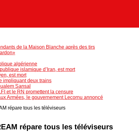
ndants de la Maison Blanche après des tirs
pardon»
blique algérienne
blique islamique d’Iran, est mort
yen, est mort
e impliquant deux trains
Boualem Sansal
LFI et le RN promettent la censure
 aux Armées, le gouvernement Lecornu annoncé
AM répare tous les téléviseurs
REAM répare tous les téléviseurs