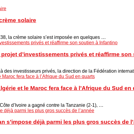
crème solaire
938, la crème solaire s’est imposée en quelques …
projet d’investissements privés et réaffirme son 
 à des investisseurs privés, la direction de la Fédération interna
Algérie et le Maroc fera face à l’Afrique du Sud en
 Côte d’Ivoire a gagné contre la Tanzanie (2-1), …
n s’impose déjà parmi les plus gros succès de l