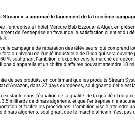
Stream », a annoncé le lancement de la troisième campagne n
ar l’entreprise à l’hôtel Mercure Bab Ezzouar à Alger, en prése
agement de l’entreprise en faveur de la satisfaction client et du
tale.
velle campagne de réparation des téléviseurs, qui comprend tou
 fera au niveau de l’unité industrielle de Blida qui sera ouverte
on 60 % soulignant l’ambition d’exporter vers le marché europée
lions d’appareils et un chiffre d’affaires pouvant atteindre 10 
ie de ses produits, en confirmant que les produits Stream Syst
État d’Amazon, dans 27 pays européens, soulignant qu’elle est l
xistante dans l’équation de la qualité, de la qualité et du prix
 à 3,5 milliards de dinars algériens, et que l’entreprise n’a auc
rtation et facilite les procédures. L’ambition vise à atteindre un
 de dinars algériens, soulignant que le marché africain n’est pas