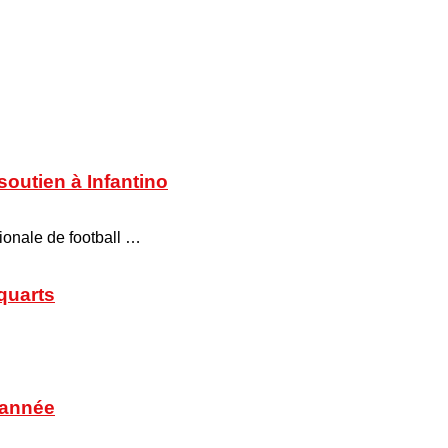
soutien à Infantino
tionale de football …
 quarts
’année