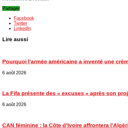
Partager
Facebook
Twitter
LinkedIn
Lire aussi
Pourquoi l’armée américaine a inventé une crèm
6 août 2026
La Fifa présente des « excuses » après son proje
6 août 2026
CAN féminine : la Côte d’Ivoire affrontera l’Algér