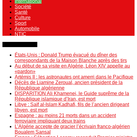
International
Société
Santé
Culture
Sport
Automobile
NTIC
Dernière minute
États-Unis : Donald Trump évacué du dîner des
correspondants de la Maison Blanche après des tirs
Au début de sa visite en Algérie, Léon XIV appelle au
«pardon»
Artémis II : les astronautes ont amerri dans le Pacifique
Décès de Liamine Zeroual, ancien président de la
République algérienne
DISPARITION Ali Khamenei, le Guide suprême de la
République islamique d’Iran, est mort
Libye : Saïf al-Islam Kadhafi, fils de l’ancien dirigeant
libyen, est mort
Espagne : au moins 21 morts dans un accident
ferroviaire impliquant deux trains
L’Algérie accepte de gracier l’écrivain franco-algérien
Boualem Sansal