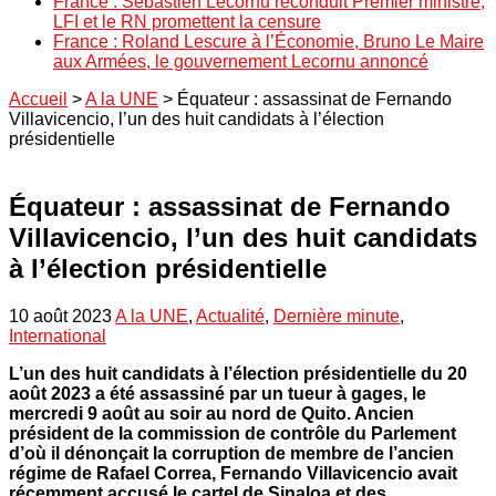
France : Sébastien Lecornu reconduit Premier ministre,
LFI et le RN promettent la censure
France : Roland Lescure à l’Économie, Bruno Le Maire
aux Armées, le gouvernement Lecornu annoncé
Accueil
>
A la UNE
>
Équateur : assassinat de Fernando
Villavicencio, l’un des huit candidats à l’élection
présidentielle
Équateur : assassinat de Fernando
Villavicencio, l’un des huit candidats
à l’élection présidentielle
10 août 2023
A la UNE
,
Actualité
,
Dernière minute
,
International
L’un des huit candidats à l’élection présidentielle du 20
août 2023 a été assassiné par un tueur à gages, le
mercredi 9 août au soir au nord de Quito. Ancien
président de la commission de contrôle du Parlement
d’où il dénonçait la corruption de membre de l’ancien
régime de Rafael Correa, Fernando Villavicencio avait
récemment accusé le cartel de Sinaloa et des