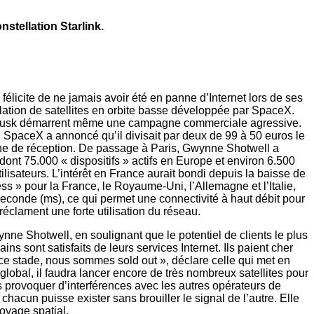
stellation Starlink.
élicite de ne jamais avoir été en panne d’Internet lors de ses
llation de satellites en orbite basse développée par SpaceX.
Elon Musk démarrent même une campagne commerciale agressive.
t, SpaceX a annoncé qu’il divisait par deux de 99 à 50 euros le
nne de réception. De passage à Paris, Gwynne Shotwell a
 dont 75.000 « dispositifs » actifs en Europe et environ 6.500
ilisateurs. L’intérêt en France aurait bondi depuis la baisse de
s » pour la France, le Royaume-Uni, l’Allemagne et l’Italie,
econde (ms), ce qui permet une connectivité à haut débit pour
éclament une forte utilisation du réseau.
ynne Shotwell, en soulignant que le potentiel de clients le plus
ns sont satisfaits de leurs services Internet. Ils paient cher
ce stade, nous sommes sold out », déclare celle qui met en
lobal, il faudra lancer encore de très nombreux satellites pour
s provoquer d’interférences avec les autres opérateurs de
hacun puisse exister sans brouiller le signal de l’autre. Elle
oyage spatial.