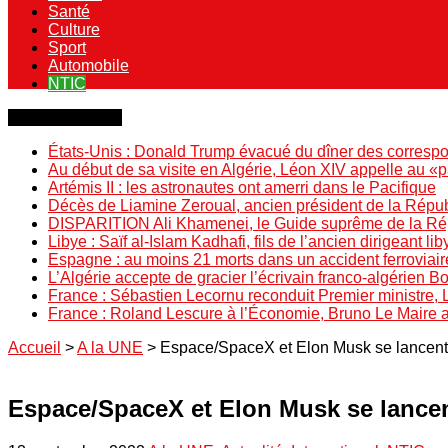
Santé
Culture
Sport
Automobile
NTIC
Dernière minute
États-Unis : Donald Trump évacué du dîner des correspo
Au début de sa visite en Algérie, Léon XIV appelle au «
Artémis II : les astronautes ont amerri dans le Pacifique
Décès de Liamine Zeroual, ancien président de la Répu
DISPARITION Ali Khamenei, le Guide suprême de la Répu
Libye : Saïf al-Islam Kadhafi, fils de l’ancien dirigeant lib
Espagne : au moins 21 morts dans un accident ferroviair
L’Algérie accepte de gracier l’écrivain franco-algérien 
France : Sébastien Lecornu reconduit Premier ministre, 
France : Roland Lescure à l’Économie, Bruno Le Maire
Accueil
>
A la UNE
>
Espace/SpaceX et Elon Musk se lancent à
Espace/SpaceX et Elon Musk se lancent