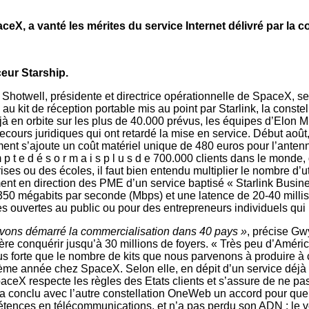
X, a vanté les mérites du service Internet délivré par la con
eur Starship.
otwell, présidente et directrice opérationnelle de SpaceX, se f
u kit de réception portable mis au point par Starlink, la conste
 déjà en orbite sur les plus de 40.000 prévus, les équipes d’
recours juridiques qui ont retardé la mise en service. Début aoû
ment s’ajoute un coût matériel unique de 480 euros pour l’ante
p t e d é s o r m a i s p l u s d e 700.000 clients dans le monde,
ises ou des écoles, il faut bien entendu multiplier le nombre d’ut
nt en direction des PME d’un service baptisé « Starlink Busines
350 mégabits par seconde (Mbps) et une latence de 20-40 millis
s ouvertes au public ou pour des entrepreneurs individuels qui r
avons démarré la commercialisation dans 40 pays »
, précise Gw
re conquérir jusqu’à 30 millions de foyers. « Très peu d’Américai
us forte que le nombre de kits que nous parvenons à produire à 
ième année chez SpaceX. Selon elle, en dépit d’un service déjà g
paceX respecte les règles des Etats clients et s’assure de ne pa
k a conclu avec l’autre constellation OneWeb un accord pour que c
ences en télécommunications, et n’a pas perdu son ADN : le v