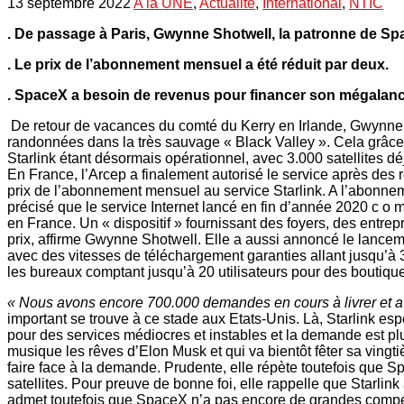
13 septembre 2022
A la UNE
,
Actualité
,
International
,
NTIC
. De passage à Paris, Gwynne Shotwell, la patronne de Space
. Le prix de l’abonnement mensuel a été réduit par deux.
. SpaceX a besoin de revenus pour financer son mégalanc
De retour de vacances du comté du Kerry en Irlande, Gwynne Sh
randonnées dans la très sauvage « Black Valley ». Cela grâce a
Starlink étant désormais opérationnel, avec 3.000 satellites
En France, l’Arcep a finalement autorisé le service après des 
prix de l’abonnement mensuel au service Starlink. A l’abonne
précisé que le service Internet lancé en fin d’année 2020 c o m 
en France. Un « dispositif » fournissant des foyers, des entrepr
prix, affirme Gwynne Shotwell. Elle a aussi annoncé le lanceme
avec des vitesses de téléchargement garanties allant jusqu’à 
les bureaux comptant jusqu’à 20 utilisateurs pour des boutique
« Nous avons encore 700.000 demandes en cours à livrer et 
important se trouve à ce stade aux Etats-Unis. Là, Starlink espè
pour des services médiocres et instables et la demande est pl
musique les rêves d’Elon Musk et qui va bientôt fêter sa vingt
faire face à la demande. Prudente, elle répète toutefois que S
satellites. Pour preuve de bonne foi, elle rappelle que Starlin
admet toutefois que SpaceX n’a pas encore de grandes compét