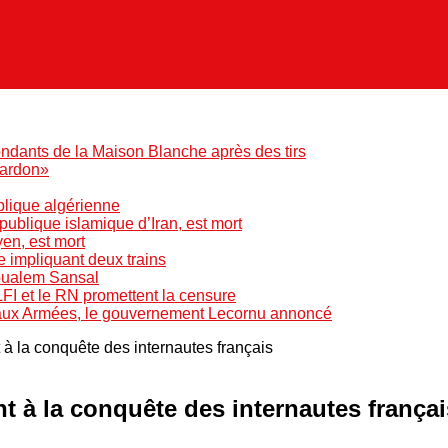
ndants de la Maison Blanche après des tirs
pardon»
blique algérienne
blique islamique d’Iran, est mort
yen, est mort
e impliquant deux trains
Boualem Sansal
LFI et le RN promettent la censure
 aux Armées, le gouvernement Lecornu annoncé
 la conquête des internautes français
 à la conquête des internautes françai