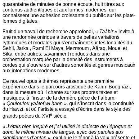
quarantaine de minutes de bonne écoute, huit titres aux
contenus authentiques et aux formes modernes, qui
connaissent une adhésion croissante du public sur les plate-
formes digitales.
Fruit d’un travail de recherche approfondi,
« Taâbir »
invite à
une randonnée onirique à travers de belles variations
rythmiques et modales qui s’enchaînent sur les tonalités du
Sehli, Jarka , Raml El Maya, Mezmoum , Aâraq, Mouel et
Sika, entre autres, savamment rendues dans une
orchestration marquée par la densité des instruments à
cordes qui s’ouvre sur d’autres sonorités et genres musicaux
aux intonations modernes.
Ce nouvel opus à thèmes représente une première
expérience dans le parcours artistique de Karim Boughazi,
dans la mesure où il chante sur ses propres textes et
musiques, à l’instar de la dernière pièce de l’album,
« Qouloulou yaâtef wi hann »,
qui s’inscrit dans la continuité
du Hawzi, et où l’artiste a essayé d’écrire dans le style des
e
grands poètes du XVI
siècle.
« J’étais bien inspiré et j’ai utilisé le dialecte de l’époque et
donc, le même niveau de langue, avec des paroles aux
signifiances d’antan »,
explique le ténor à la voix présente et