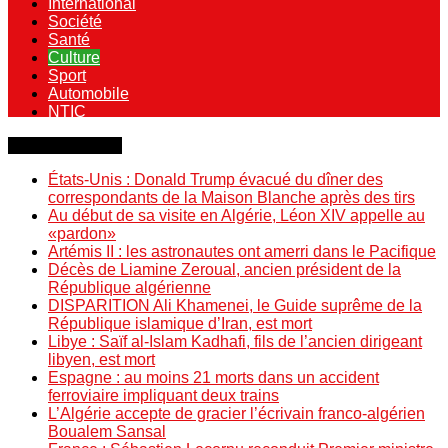
International
Société
Santé
Culture
Sport
Automobile
NTIC
Dernière minute
États-Unis : Donald Trump évacué du dîner des
correspondants de la Maison Blanche après des tirs
Au début de sa visite en Algérie, Léon XIV appelle au
«pardon»
Artémis II : les astronautes ont amerri dans le Pacifique
Décès de Liamine Zeroual, ancien président de la
République algérienne
DISPARITION Ali Khamenei, le Guide suprême de la
République islamique d’Iran, est mort
Libye : Saïf al-Islam Kadhafi, fils de l’ancien dirigeant
libyen, est mort
Espagne : au moins 21 morts dans un accident
ferroviaire impliquant deux trains
L’Algérie accepte de gracier l’écrivain franco-algérien
Boualem Sansal