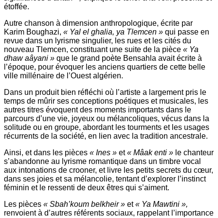
étoffée.
Autre chanson à dimension anthropologique, écrite par
Karim Boughazi,
« Yal el ghalia, ya Tlemcen »
qui passe en
revue dans un lyrisme singulier, les rues et les cités du
nouveau Tlemcen, constituant une suite de la pièce
« Ya
dhaw aâyani »
que le grand poète Bensahla avait écrite à
l’époque, pour évoquer les anciens quartiers de cette belle
ville millénaire de l’Ouest algérien.
Dans un produit bien réfléchi où l’artiste a largement pris le
temps de mûrir ses conceptions poétiques et musicales, les
autres titres évoquent des moments importants dans le
parcours d’une vie, joyeux ou mélancoliques, vécus dans la
solitude ou en groupe, abordant les tourments et les usages
récurrents de la société, en lien avec la tradition ancestrale.
Ainsi, et dans les pièces
« Ines »
et
« Mâak enti »
le chanteur
s’abandonne au lyrisme romantique dans un timbre vocal
aux intonations de crooner, et livre les petits secrets du cœur,
dans ses joies et sa mélancolie, tentant d’explorer l’instinct
féminin et le ressenti de deux êtres qui s’aiment.
Les pièces
« Sbah’koum belkheir »
et
« Ya Mawtini »,
renvoient à d’autres référents sociaux, rappelant l’importance