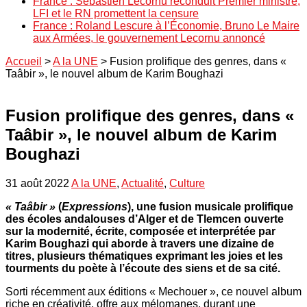
France : Sébastien Lecornu reconduit Premier ministre,
LFI et le RN promettent la censure
France : Roland Lescure à l’Économie, Bruno Le Maire
aux Armées, le gouvernement Lecornu annoncé
Accueil
>
A la UNE
>
Fusion prolifique des genres, dans «
Taâbir », le nouvel album de Karim Boughazi
Fusion prolifique des genres, dans «
Taâbir », le nouvel album de Karim
Boughazi
31 août 2022
A la UNE
,
Actualité
,
Culture
« Taâbir »
(
Expressions
), une fusion musicale prolifique
des écoles andalouses d’Alger et de Tlemcen ouverte
sur la modernité, écrite, composée et interprétée par
Karim Boughazi qui aborde à travers une dizaine de
titres, plusieurs thématiques exprimant les joies et les
tourments du poète à l’écoute des siens et de sa cité.
Sorti récemment aux éditions « Mechouer », ce nouvel album
riche en créativité, offre aux mélomanes, durant une