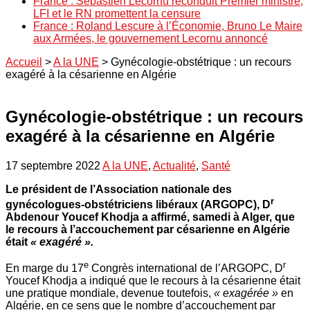
France : Sébastien Lecornu reconduit Premier ministre,
LFI et le RN promettent la censure
France : Roland Lescure à l’Économie, Bruno Le Maire
aux Armées, le gouvernement Lecornu annoncé
Accueil
>
A la UNE
>
Gynécologie-obstétrique : un recours
exagéré à la césarienne en Algérie
Gynécologie-obstétrique : un recours
exagéré à la césarienne en Algérie
17 septembre 2022
A la UNE
,
Actualité
,
Santé
Le président de l’Association nationale des
r
gynécologues-obstétriciens libéraux (ARGOPC), D
Abdenour Youcef Khodja a affirmé, samedi à Alger, que
le recours à l’accouchement par césarienne en Algérie
était
« exagéré ».
e
r
En marge du 17
Congrès international de l’ARGOPC, D
Youcef Khodja a indiqué que le recours à la césarienne était
une pratique mondiale, devenue toutefois,
« exagérée »
en
Algérie, en ce sens que le nombre d’accouchement par