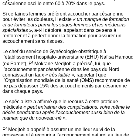
césarienne oscille entre 60 à 70% dans le pays.
Si certaines femmes préfèrent accoucher par césarienne
pour éviter les douleurs, il existe
« un manque de formation
et de formateurs parmi les sages-femmes et les médecins
spécialistes »,
a-t-il déploré, appelant dans ce sens à
renforcer et à perfectionner la formation pour assurer un
accouchement sans risques.
Le chef du service de Gynécologie-obstétrique à
l’établissement hospitalo-universitaire (EHU) Nafisa Hamoud
r
(ex Parnet), P
Mokrane Medjtoh a précisé, lui, que
l’accouchement par césarienne dans les pays du Nord
connaissait un taux
« très faible »,
rappelant que
l’Organisation mondiale de la santé (OMS) recommande de
ne pas dépasser 15% des accouchements par césarienne
dans chaque pays.
Le spécialiste a affirmé que le recours à cette pratique
médicale
« peut entrainer des complications, voire même le
décès pendant ou après l’accouchement aussi bien de la
maman que du nouveau-né ».
r
P
Medjtoh a appelé à assurer un meilleur suivi de la
grossesse et à recourir à l’accouchement naturel au lieu de