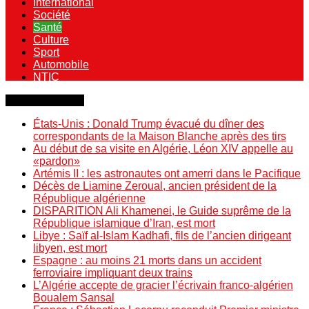
International
Société
Santé
Culture
Sport
Automobile
NTIC
Dernière minute
États-Unis : Donald Trump évacué du dîner des
correspondants de la Maison Blanche après des tirs
Au début de sa visite en Algérie, Léon XIV appelle au
«pardon»
Artémis II : les astronautes ont amerri dans le Pacifique
Décès de Liamine Zeroual, ancien président de la
République algérienne
DISPARITION Ali Khamenei, le Guide suprême de la
République islamique d’Iran, est mort
Libye : Saïf al-Islam Kadhafi, fils de l’ancien dirigeant
libyen, est mort
Espagne : au moins 21 morts dans un accident
ferroviaire impliquant deux trains
L’Algérie accepte de gracier l’écrivain franco-algérien
Boualem Sansal