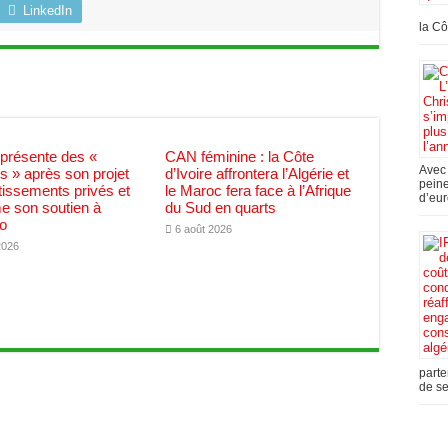
LinkedIn
la Cô
 présente des «
CAN féminine : la Côte
Avec 
 » après son projet
d’Ivoire affrontera l’Algérie et
peine
tissements privés et
le Maroc fera face à l’Afrique
d’eur
me son soutien à
du Sud en quarts
no
6 août 2026
2026
parte
de se