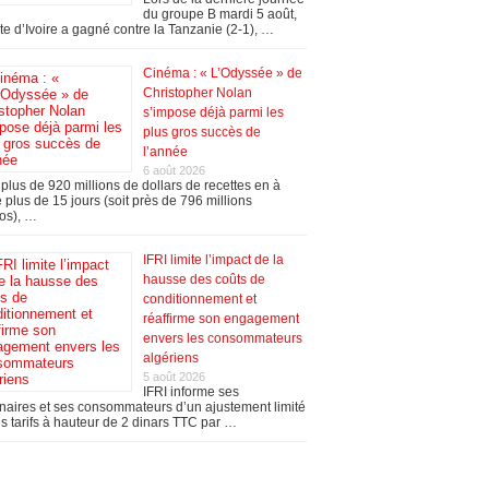
du groupe B mardi 5 août,
te d’Ivoire a gagné contre la Tanzanie (2-1), …
Cinéma : « L’Odyssée » de
Christopher Nolan
s’impose déjà parmi les
plus gros succès de
l’année
6 août 2026
plus de 920 millions de dollars de recettes en à
 plus de 15 jours (soit près de 796 millions
os), …
IFRI limite l’impact de la
hausse des coûts de
conditionnement et
réaffirme son engagement
envers les consommateurs
algériens
5 août 2026
IFRI informe ses
naires et ses consommateurs d’un ajustement limité
s tarifs à hauteur de 2 dinars TTC par …