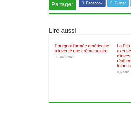
Facebook
Twitter
Partager
Lire aussi
Pourquoi l’armée américaine
La Fifa
a inventé une crème solaire
excuses
d’inves
6 août 2026
réaffir
Infanti
6 août 