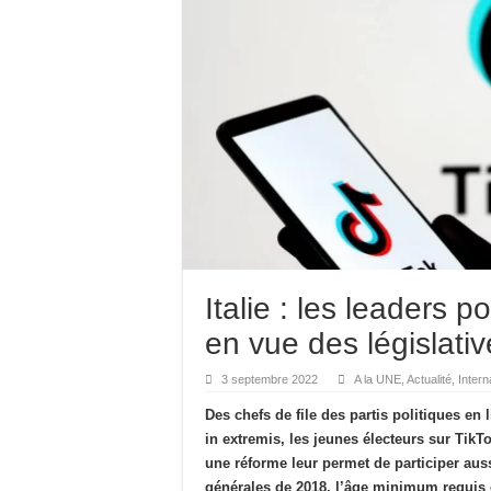
Italie : les leaders p
en vue des législati
3 septembre 2022
A la UNE
,
Actualité
,
Intern
Des chefs de file des partis politiques en 
in extremis, les jeunes électeurs sur TikT
une réforme leur permet de participer auss
générales de 2018, l’âge minimum requis 