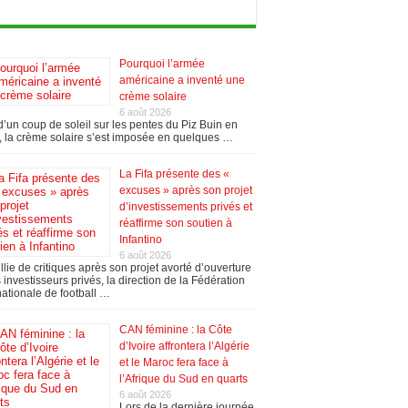
Pourquoi l’armée
américaine a inventé une
crème solaire
6 août 2026
’un coup de soleil sur les pentes du Piz Buin en
 la crème solaire s’est imposée en quelques …
La Fifa présente des «
excuses » après son projet
d’investissements privés et
réaffirme son soutien à
Infantino
6 août 2026
llie de critiques après son projet avorté d’ouverture
 investisseurs privés, la direction de la Fédération
nationale de football …
CAN féminine : la Côte
d’Ivoire affrontera l’Algérie
et le Maroc fera face à
l’Afrique du Sud en quarts
6 août 2026
Lors de la dernière journée