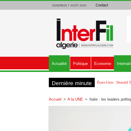
Contact
VENDREDI 7 AOÛT 2026
Actualité
Politique
Economie
Internat
Dernière minute
États-Unis : Donald 
Accueil
>
A la UNE
>
Italie : les leaders poli