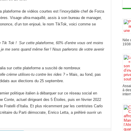
la plateforme de vidéos courtes est l’inoxydable chef de Forza
sières. Visage ultra-maquillé, assis à son bureau de manager,
prononce, d’un ton enjoué, le nom TikTok, voici comme se
Née d
 Tik Tok ! Sur cette plateforme, 60% d’entre vous ont moins
1938,
s je me sens quand même fier ! Nous parlerons de votre avenir
talia sur cette plateforme a suscité de nombreux
lle crème utilises-tu contre les rides
?
» Mais, au fond, pas
didats aux élections du 25 septembre.
Assai
à des
remier politique italien à débarquer sur ce réseau social en
inter
e Conte, actuel dirigeant des 5 Étoiles, puis en février 2022
te Fratelli d’Italia. Et plus récemment par les centristes Carlo
étaire du Parti démocrate, Enrico Letta, a préféré ouvrir un