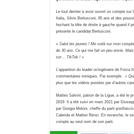
Le tout dernier à avoir ouvert un compte sur 
Italia, Silvio Berlusconi, 85 ans et des pous
hochant la tête de droite à gauche quand il 
présente le candidat Berlusconi.
«
Salut les jeunes ! Me voilà sur mon compte
de 30 ans. Ce qui me fait un peu envie. Mai
sur… TikTok
!
»
L’apparition du leader octogénaire de Forza I
commentaires ironiques. Par exemple : «
Que
plus que les vidéos postées par d’autres can
Matteo Salvini, patron de la Ligue, a été le p
2019. Il a été suivi en mars 2021 par Giusepp
par Giorgia Meloni, cheffe du parti postfascis
Calenda et Matteo Renzi. En revanche, le secr
compte au seul nom de son parti.