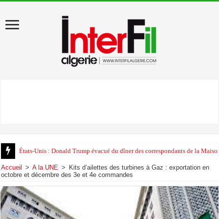
États-Unis : Donald Trump évacué du dîner des correspondants de la Maison
Au début de sa visite en Algérie, Léon XIV appelle au «pardon»
Accueil
>
A la UNE
>
Kits d’ailettes des turbines à Gaz : exportation en
octobre et décembre des 3e et 4e commandes