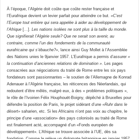
À l’époque, l’Algérie doit coûte que coûte rester française et
l’Eurafrique devient un levier parfait pour atteindre ce but.
«C’est
l’Europe tout entière qui sera appelée à aider au développement de
l’Afrique
[…].
Les nations isolées ne sont plus à la taille du monde.
Que signifierait l’Algérie seule? Que ne serait son avenir, au
contraire, comme l’un des fondements de la communauté
eurafricaine qui s’ébauche?»
, lance ainsi Guy Mollet à l’Assemblée
des Nations unies le 9janvier 1957. L’Eurafrique a permis d’assurer
«
la continuation d’anciennes relations de domination »
. Les pages
consacrées aux négociations du traité de Rome entre les six pays
fondateurs sont passionnantes – le soutien de l’Allemagne de Konrad
Adenauer à l’Algérie française, les réticences des Néerlandais, qui
redoutent d’être mêlés, malgré eux, à des « problèmes politiques »,
le rôle de l’Ivoirien Félix Houphouët-Boigny, dépêché à Bruxelles pour
défendre la position de Paris, le projet sidérant d’une
«Ruhr dans le
désert»
saharien, etc. Si les Africains n’ont pas voix au chapitre, le
principe d’une «association» des pays colonisés au traité de Rome
est finalement acté, accompagné d’un «Fonds européen de
développement». L’Afrique se trouve associée à l’UE, dès sa
fondation. Comme le relève un diplomate britannique en janvier 1957,