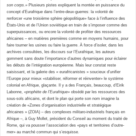
son corps.»
Plusieurs pistes expliquent la montée en puissance du
concept d’Eurafrique dans l’entre-deux-guerres: la volonté de
renforcer «une troisième sphère géopolitique» face à l’influence des
États-Unis et de l’Union soviétique en train de s’imposer comme des
superpuissances, ou encore la volonté de profiter des ressources
africaines – en matières premières comme en moyens humains, pour
faire tourner les usines ou faire la guerre. À force d’isoler, dans les
archives consultées, les discours sur l’Eurafrique, les auteurs
gomment sans doute l’importance d’autres dynamiques pour éclairer
les débuts de l’intégration européenne. Mais leur constat reste
saisissant, et la galerie des « eurafricanistes » soucieux d’unifier
l’Europe pour mieux «stabiliser, réformer et réinventer» le système
colonial en Afrique, glaçante. Il y a des Français, beaucoup, d’Eirik
Labonne,
«prophète de l’Eurafrique»
obsédé par les ressources des
sous-sols africains, et dont le plan qui porte son nom imagine la
création de «Zones d’organisation industrielle et stratégique
africaines » (ZOIA) – des complexes militaro-industriels français en
Afrique –, à Guy Mollet, président du Conseil au moment du traité de
Rome, qui va pousser l’association des «pays et territoires d’outre-
mer» au marché commun qui s’esquisse.