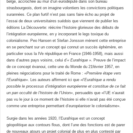
belge, accrochée au mur d’un eurodéputé dans son bureau
strasbourgeois, dont on imagine volontiers les convictions politiques
surannées. Ce plan furtif n’est pas sans faire écho au projet de
l’essai de deux universitaires suédois que viennent de publier les
éditions La Découverte: réécrire l’histoire glorieuse des débuts de
l’intégration européenne, en y incorporant le legs toxique du
colonialisme. Peo Hansen et Stefan Jonsson mènent cette entreprise
en se penchant sur un concept qui connut un succès éphémère, en
particulier sous la IVe république en France (1946-1958), mais aussi
dans d’autres pays voisins, celui d’
« Eurafrique »
. Preuve de l’impact
de ce concept évanoui, cette une du Monde du 21février 1957, en
pleines négociations pour le traité de Rome :
«Première étape vers
l’Eurafrique»
. Les auteurs affirment ici que
«l’Eurafrique a rendu
possible le processus d’intégration européenne et constitue de ce fait
un pan occulté de l’histoire de l’Union»
, persuadés que «l’UE n’aurait
pas vu le jour à ce moment de l’histoire si elle n’avait pas été conçue
comme une entreprise permettant d’européaniser le colonialisme».
Surgie dans les années 1920, l’Eurafrique est un concept
géopolitique aux contours flous, dont l’une des fonctions est de parer
de nouveaux atours un projet colonial de plus en plus contesté par