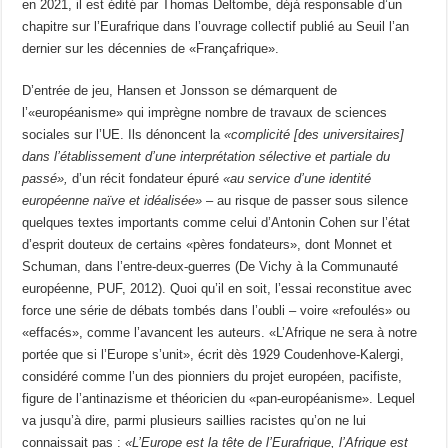
en 2021, il est édité par Thomas Deltombe, déjà responsable d’un
chapitre sur l’Eurafrique dans l’ouvrage collectif publié au Seuil l’an
dernier sur les décennies de «Françafrique».
D’entrée de jeu, Hansen et Jonsson se démarquent de
l’«européanisme» qui imprègne nombre de travaux de sciences
sociales sur l’UE. Ils dénoncent la
«complicité [des universitaires]
dans l’établissement d’une interprétation sélective et partiale du
passé»,
d’un récit fondateur épuré
«au service d’une identité
européenne naïve et idéalisée»
– au risque de passer sous silence
quelques textes importants comme celui d’Antonin Cohen sur l’état
d’esprit douteux de certains «pères fondateurs», dont Monnet et
Schuman, dans l’entre-deux-guerres (De Vichy à la Communauté
européenne, PUF, 2012). Quoi qu’il en soit, l’essai reconstitue avec
force une série de débats tombés dans l’oubli – voire «refoulés» ou
«effacés», comme l’avancent les auteurs. «L’Afrique ne sera à notre
portée que si l’Europe s’unit», écrit dès 1929 Coudenhove-Kalergi,
considéré comme l’un des pionniers du projet européen, pacifiste,
figure de l’antinazisme et théoricien du «pan-européanisme». Lequel
va jusqu’à dire, parmi plusieurs saillies racistes qu’on ne lui
connaissait pas :
«L’Europe est la tête de l’Eurafrique, l’Afrique est