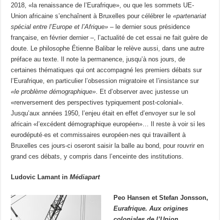
2018, «la renaissance de l’Eurafrique», ou que les sommets UE-
Union africaine s’enchaînent à Bruxelles pour célébrer le
«partenariat
spécial entre l’Europe et l’Afrique»
– le dernier sous présidence
française, en février dernier –, l’actualité de cet essai ne fait guère de
doute. Le philosophe Étienne Balibar le relève aussi, dans une autre
préface au texte. Il note la permanence, jusqu’à nos jours, de
certaines thématiques qui ont accompagné les premiers débats sur
l’Eurafrique, en particulier l’obsession migratoire et l’insistance sur
«le problème démographique»
. Et d’observer avec justesse un
«renversement des perspectives typiquement post-colonial».
Jusqu’aux années 1950, l’enjeu était en effet d’envoyer sur le sol
africain «l’excédent démographique européen»… Il reste à voir si les
eurodéputé·es et commissaires européen·nes qui travaillent à
Bruxelles ces jours-ci oseront saisir la balle au bond, pour rouvrir en
grand ces débats, y compris dans l’enceinte des institutions.
Ludovic Lamant in
Médiapart
Peo Hansen et Stefan Jonsson,
Eurafrique. Aux origines
coloniales de l’Union