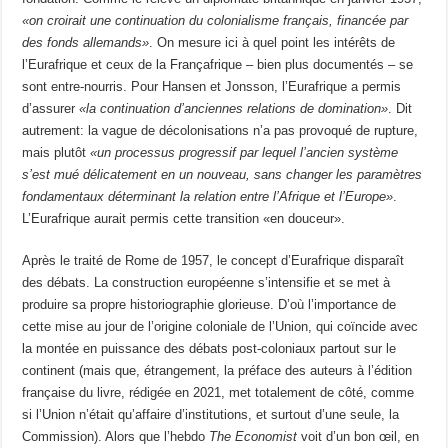
«on croirait une continuation du colonialisme français, financée par
des fonds allemands»
. On mesure ici à quel point les intérêts de
l’Eurafrique et ceux de la Françafrique – bien plus documentés – se
sont entre-nourris. Pour Hansen et Jonsson, l’Eurafrique a permis
d’assurer
«la continuation d’anciennes relations de domination»
. Dit
autrement: la vague de décolonisations n’a pas provoqué de rupture,
mais plutôt
«un processus progressif par lequel l’ancien système
s’est mué délicatement en un nouveau, sans changer les paramètres
fondamentaux déterminant la relation entre l’Afrique et l’Europe»
.
L’Eurafrique aurait permis cette transition «en douceur».
Après le traité de Rome de 1957, le concept d’Eurafrique disparaît
des débats. La construction européenne s’intensifie et se met à
produire sa propre historiographie glorieuse. D’où l’importance de
cette mise au jour de l’origine coloniale de l’Union, qui coïncide avec
la montée en puissance des débats post-coloniaux partout sur le
continent (mais que, étrangement, la préface des auteurs à l’édition
française du livre, rédigée en 2021, met totalement de côté, comme
si l’Union n’était qu’affaire d’institutions, et surtout d’une seule, la
Commission). Alors que l’hebdo
The Economist
voit d’un bon œil, en