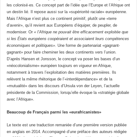
les colonisé·es. Ce concept part de l’idée que l’Europe et l’Afrique ont
un destin lié. Il repose aussi sur la «supériorité raciale» européenne.
Mais l’Afrique n’est plus ce continent primitif, plutôt une «terre
d’avenir», qu’il revient aux Européens d’équiper, de peupler, de
moderniser. Or
« l’Afrique ne pouvait être efficacement exploitée que
si les États européens coopéraient et associaient leurs compétences
économiques et politiques»
. Une forme de partenariat «gagnant-
gagnant» pour faire cheminer les deux continents vers l’union.
D’après Hansen et Jonsson, le concept va poser les bases d’un
«néocolonialisme» européen toujours en vigueur en Afrique,
notamment à travers l’exploitation des matières premières. Ils
relèvent la même rhétorique de l’«interdépendance» et de la
«mutualité» dans les discours d’Ursula von der Leyen, l’actuelle
présidente de la Commission, lorsqu’elle évoque la «stratégie globale
avec l’Afrique».
Beaucoup de Français parmi les «eurafricanistes»
Le texte est une traduction remaniée d’une première version publiée
en anglais en 2014. Accompagné d’une préface des auteurs rédigée