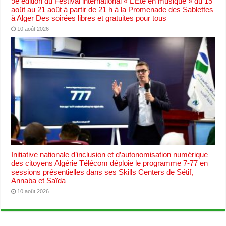
9e édition du Festival international « L’Eté en musique » du 15
août au 21 août à partir de 21 h à la Promenade des Sablettes
à Alger Des soirées libres et gratuites pour tous
10 août 2026
Initiative nationale d’inclusion et d’autonomisation numérique
des citoyens Algérie Télécom déploie le programme 7-77 en
sessions présentielles dans ses Skills Centers de Sétif,
Annaba et Saïda
10 août 2026