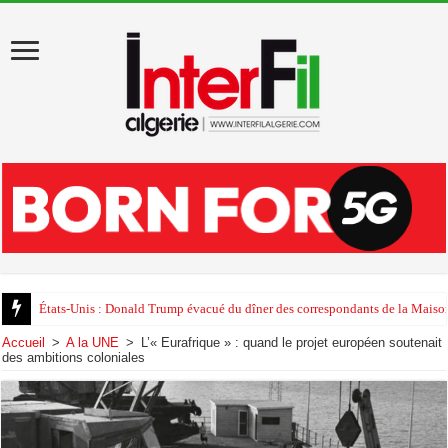
États-Unis : Donald Trump évacué du dîner des correspondants de la Maison
Accueil
>
A la UNE
>
L’« Eurafrique » : quand le projet européen soutenait
des ambitions coloniales