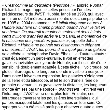
« C’est comme un deuxième télescope ! »
, apprécie Johan
Richard. L’image rappelle celles prises par l’un des
prédécesseurs du JWST, Hubble, lancé en 1990, qui, avec
un miroir de 2,4 mètres, a aussi montré des champs profonds
en 1995 et 2004 notamment.
« Il fallait cinquante heures à
Hubble pour faire un champ profond, quand JWST le fait en
une heure. On pourrait remonter à seulement deux à trois
cents millions d’années après le Big Bang, le moment clé de
la naissance des premières galaxies »
, rappelle Johan
Richard.
« Hubble ne pouvait pas distinguer un éléphant
d’un écureuil. JWST, lui, pourra dire à quel genre de galaxie
on a affaire »
, métaphorise David Elbaz. Il a d’autres atouts :
c’est également un perce-muraille. Il voit en effet des
galaxies invisibles aux yeux de Hubble, car il est doté d’une
sensibilité doublement adaptée à cette tâche. Il voit rouge, ou
plutôt infrarouge, une longueur d’onde invisible à nos yeux.
Dans notre Univers en expansion, les galaxies s’éloignent
de la Terre et du télescope, et tel le son d’une sirène de
pompier devenant plus grave avec la distance, les longueurs
d’onde émises par une source
« grandissent »
et tirent vers
l’infrarouge. JWST verra donc plus loin. En outre, ces
infrarouges traversent les poussières interstellaires, qui
parfois masquent totalement les galaxies en leur sein. Ce
superpouvoir a été mis à profit pour observer quatre autres