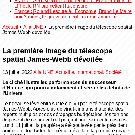
France : Sébastien Lecornu reconduit Premier ministre,
LFI et le RN promettent la censure
France : Roland Lescure à l’Économie, Bruno Le Maire
aux Armées, le gouvernement Lecornu annoncé
Accueil
>
A la UNE
>
La première image du télescope spatial
James-Webb dévoilée
La première image du télescope
spatial James-Webb dévoilée
13 juillet 2022
A la UNE
,
Actualité
,
International
,
Société
Le cliché illustre les performances du successeur
d’Hubble, qui pourra notamment observer les débuts de
l’Univers
Le rideau se lève enfin sur le ciel vu par le télescope spatial
James-­Webb. Après plus de vingt-cinq ans d’attente, des
reports multiples et des dérapages budgétaires, les terriens
disposent de ce nouvel œil perçant pour scruter le cosmos.
Lundi 11 juillet, la paupière a été soulevée par le président
américain Joe Biden lui-même, dévoilant la première image