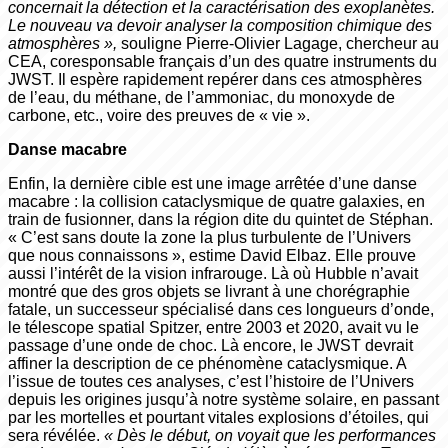
concernait la détection et la caractérisation des exoplanètes.
Le nouveau va devoir analyser la composition chimique des
atmosphères »,
souligne Pierre­-Olivier Lagage, chercheur au
CEA, coresponsable français d’un des quatre instruments du
JWST. Il espère rapidement repérer dans ces atmosphères
de l’eau, du méthane, de l’ammoniac, du monoxyde de
carbone, etc., voire des preuves de « vie ».
Danse macabre
Enfin, la dernière cible est une image arrêtée d’une danse
macabre : la collision cataclysmique de quatre galaxies, en
train de fusionner, dans la région dite du quintet de Stéphan.
« C’est sans doute la zone la plus turbulente de l’Univers
que nous connaissons », estime David Elbaz. Elle prouve
aussi l’intérêt de la vision infrarouge. Là où Hubble n’avait
montré que des gros objets se livrant à une chorégraphie
fatale, un successeur spécialisé dans ces longueurs d’onde,
le télescope spatial Spitzer, entre 2003 et 2020, avait vu le
passage d’une onde de choc. Là encore, le JWST devrait
affiner la description de ce phénomène cataclysmique. A
l’issue de toutes ces analyses, c’est l’histoire de l’Univers
depuis les origines jusqu’à notre système solaire, en passant
par les mortelles et pourtant vitales explosions d’étoiles, qui
sera révélée.
« Dès le début, on voyait que les performances