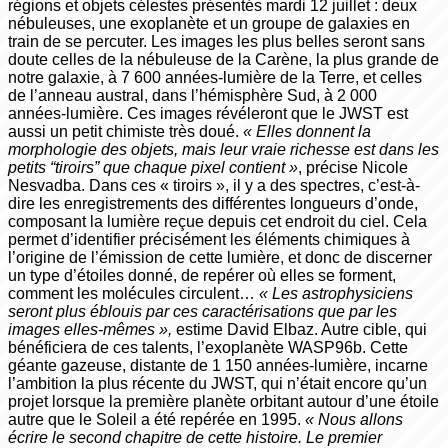
régions et objets célestes présentés mardi 12 juillet : deux
nébuleuses, une exoplanète et un groupe de galaxies en
train de se percuter. Les images les plus belles seront sans
doute celles de la nébuleuse de la Carène, la plus grande de
notre galaxie, à 7 600 années-­lumière de la Terre, et celles
de l’anneau austral, dans l’hémisphère Sud, à 2 000
années-­lumière. Ces images révéleront que le JWST est
aussi un petit chimiste très doué.
« Elles donnent la
morphologie des objets, mais leur vraie richesse est dans les
petits “tiroirs” que chaque pixel contient »
, précise Nicole
Nesvadba. Dans ces « tiroirs », il y a des spectres, c’est-à­-
dire les enregistrements des différentes longueurs d’onde,
composant la lumière reçue depuis cet endroit du ciel. Cela
permet d’identifier précisément les éléments chimiques à
l’origine de l’émission de cette lumière, et donc de discerner
un type d’étoiles donné, de repérer où elles se forment,
comment les molécules circulent…
« Les astrophysiciens
seront plus éblouis par ces caractérisations que par les
images elles-mêmes »,
estime David Elbaz. Autre cible, qui
bénéficiera de ces talents, l’exoplanète WASP­96b. Cette
géante gazeuse, distante de 1 150 années-­lumière, incarne
l’ambition la plus récente du JWST, qui n’était encore qu’un
projet lorsque la première planète orbitant autour d’une étoile
autre que le Soleil a été repérée en 1995.
« Nous allons
écrire le second chapitre de cette histoire. Le premier