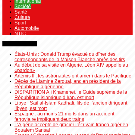
International
Société
Santé
Culture
Sport
Automobile
NTIC
Dernière minute
États-Unis : Donald Trump évacué du dîner des
correspondants de la Maison Blanche après des tirs
Au début de sa visite en Algérie, Léon XIV appelle au
«pardon»
Artémis II : les astronautes ont amerri dans le Pacifique
Décès de Liamine Zeroual, ancien président de la
République algérienne
DISPARITION Ali Khamenei, le Guide suprême de la
République islamique d’Iran, est mort
Libye : Saïf al-Islam Kadhafi, fils de l’ancien dirigeant
libyen, est mort
Espagne : au moins 21 morts dans un accident
ferroviaire impliquant deux trains
L’Algérie accepte de gracier l’écrivain franco-algérien
Boualem Sansal