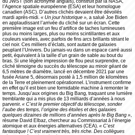
du JWST (son acronyme anglais), construit par la NASA,
l’Agence spatiale européenne (ESA) et leur homologue
canadien (ASC). D’autres clichés devaient être dévoilés
mardi après-­midi.
« Un jour historique »,
a salué Joe Biden
en applaudissant l’arrivée du cliché sur un écran. Cette
première image est un feu d’artifice de taches lumineuses
plus ou moins larges, plus ou moins scintillantes et aux
couleurs variées, avec parfois de fins arcs brillants striant le
ciel noir. Ces milliers d’éclats, sont autant de galaxies
peuplant l’Univers. Du jamais­-vu dans un espace carré aussi
petit, équivalent à la taille d’un grain de sable au bout du
bras. Si une légère impression de flou peut surprendre, ce
cliché témoigne du succès du télescope au miroir géant de
6,5 mètres de diamètre, lancé en décembre 2021 par une
fusée Ariane 5, désormais posté à 1,5 million de kilomètres
de la Terre et pleinement opérationnel. L’instrument confirme
en effet qu’il est bien une formidable machine à remonter le
temps. Jusqu’aux origines du Big Bang, traquant une lumière
tremblante qui a mis plus de 13 milliards d’années à nous
parvenir.
« C’est le premier objectif du télescope, sonder
l’aube des temps, l’origine des étoiles et des galaxies
quelques dizaines de millions d’années après le Big Bang »
,
résume David Elbaz, chercheur au Commissariat à l’énergie
atomique et aux énergies alternatives (CEA).
« C’est
fantastique ! C’est vraiment très, très riche. Des collègues