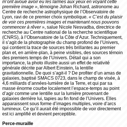
m’ont avoué avoir eu les larmes aux yeux en voyant cette
première image »
, témoigne Johan Richard, astronome au
Centre de recherche astrophysique de l’Observatoire de
Lyon, ravi de ce premier choix symbolique.
« C’est du plaisir
de voir ces premières images et maintenant nous pouvons
commencer à rêver »
, salue Nicole Nesvadba, directrice de
recherche au Centre national de la recherche scientifique
(CNRS), à l’Observatoire de la Côte d’Azur. Techniquement,
il s’agit de la photographie du champ profond de l’Univers,
qui contient la trace de sources très brillantes au premier
plan et, en arrière-­plan, à peine visibles, des sources témoin
des premiers temps de l’Univers. Détail qui a son
importance, la photo illustre aussi un effet de relativité
générale décrite par Albert Einstein, la lentille
gravitationnelle. De quoi s’agit-­il ? De profiter d’un amas de
galaxies, baptisé SMACS 0723, dans le champ de visée, à
4,6 milliards d’années-­lumière de la Terre, et qui par sa
masse énorme courbe localement l’espace­-temps au point
d’agir comme une lentille sur la lumière provenant de
galaxies derrière lui, tapies au fin fond de l’Univers. Elles
apparaissent sous forme d’images multiples, voire d’arcs
lumineux. Ce qu’il aurait été impossible de voir directement
est ici amplifié et devient perceptible.
Perce-muraille