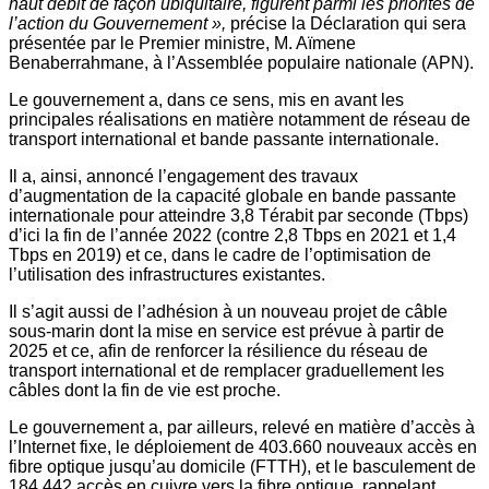
haut débit de façon ubiquitaire, figurent parmi les priorités de
l’action du Gouvernement »,
précise la Déclaration qui sera
présentée par le Premier ministre, M. Aïmene
Benaberrahmane, à l’Assemblée populaire nationale (APN).
Le gouvernement a, dans ce sens, mis en avant les
principales réalisations en matière notamment de réseau de
transport international et bande passante internationale.
Il a, ainsi, annoncé l’engagement des travaux
d’augmentation de la capacité globale en bande passante
internationale pour atteindre 3,8 Térabit par seconde (Tbps)
d’ici la fin de l’année 2022 (contre 2,8 Tbps en 2021 et 1,4
Tbps en 2019) et ce, dans le cadre de l’optimisation de
l’utilisation des infrastructures existantes.
Il s’agit aussi de l’adhésion à un nouveau projet de câble
sous-marin dont la mise en service est prévue à partir de
2025 et ce, afin de renforcer la résilience du réseau de
transport international et de remplacer graduellement les
câbles dont la fin de vie est proche.
Le gouvernement a, par ailleurs, relevé en matière d’accès à
l’Internet fixe, le déploiement de 403.660 nouveaux accès en
fibre optique jusqu’au domicile (FTTH), et le basculement de
184.442 accès en cuivre vers la fibre optique, rappelant