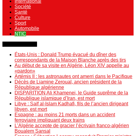
International
Société
Santé
Culture
Sport
Automobile
NTIC
Dernière minute
États-Unis : Donald Trump évacué du dîner des
correspondants de la Maison Blanche après des tirs
Au début de sa visite en Algérie, Léon XIV appelle au
«pardon»
Artémis II : les astronautes ont amerri dans le Pacifique
Décès de Liamine Zeroual, ancien président de la
République algérienne
DISPARITION Ali Khamenei, le Guide suprême de la
République islamique d’Iran, est mort
Libye : Saïf al-Islam Kadhafi, fils de l’ancien dirigeant
libyen, est mort
Espagne : au moins 21 morts dans un accident
ferroviaire impliquant deux trains
L’Algérie accepte de gracier l’écrivain franco-algérien
Boualem Sansal