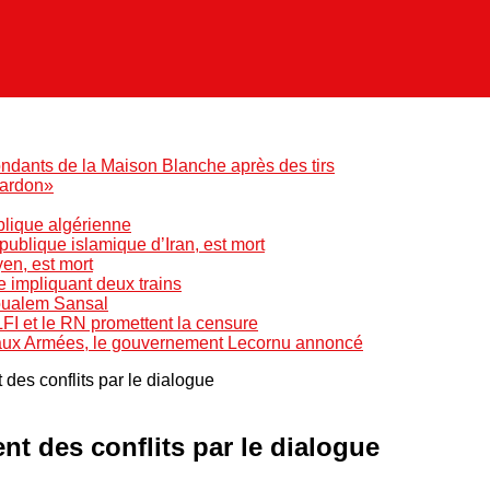
ndants de la Maison Blanche après des tirs
pardon»
blique algérienne
blique islamique d’Iran, est mort
yen, est mort
e impliquant deux trains
Boualem Sansal
LFI et le RN promettent la censure
 aux Armées, le gouvernement Lecornu annoncé
 des conflits par le dialogue
nt des conflits par le dialogue