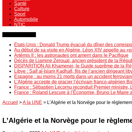
Santé
Culture
Sport
Automobile
NTIC
Dernière minute
États-Unis : Donald Trump évacué du dîner des correspo
Au début de sa visite en Algérie, Léon XIV appelle au «
Artémis II : les astronautes ont amerri dans le Pacifique
Décès de Liamine Zeroual, ancien président de la Répu
DISPARITION Ali Khamenei, le Guide suprême de la Répu
Libye : Saïf al-Islam Kadhafi, fils de l’ancien dirigeant lib
Espagne : au moins 21 morts dans un accident ferroviair
L’Algérie accepte de gracier l’écrivain franco-algérien 
France : Sébastien Lecornu reconduit Premier ministre, 
France : Roland Lescure à l’Économie, Bruno Le Maire
Accueil
>
A la UNE
>
L’Algérie et la Norvège pour le règlement
L’Algérie et la Norvège pour le règleme