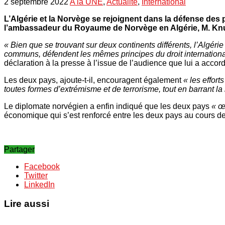
2 septembre 2022
A la UNE
,
Actualité
,
International
L’Algérie et la Norvège se rejoignent dans la défense des p
l’ambassadeur du Royaume de Norvège en Algérie, M. Kn
« Bien que se trouvant sur deux continents différents, l’Algé
communs, défendent les mêmes principes du droit internationa
déclaration à la presse à l’issue de l’audience que lui a acc
Les deux pays, ajoute-t-il, encouragent également
« les effort
toutes formes d’extrémisme et de terrorisme, tout en barrant l
Le diplomate norvégien a enfin indiqué que les deux pays
« œ
économique qui s’est renforcé entre les deux pays au cours d
Partager
Facebook
Twitter
LinkedIn
Lire aussi