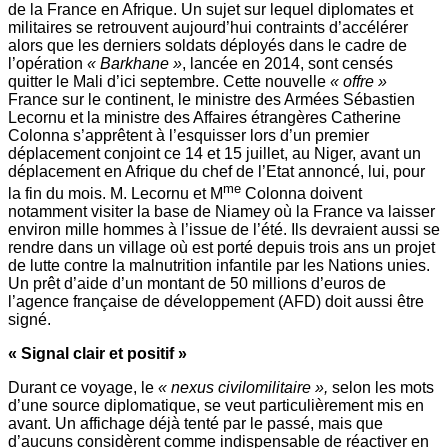
de la France en Afrique. Un sujet sur lequel diplomates et
militaires se retrouvent aujourd’hui contraints d’accélérer
alors que les derniers soldats déployés dans le cadre de
l’opération
« Barkhane »
, lancée en 2014, sont censés
quitter le Mali d’ici septembre. Cette nouvelle
« offre »
France sur le continent, le ministre des Armées Sébastien
Lecornu et la ministre des Affaires étrangères Catherine
Colonna s’apprêtent à l’esquisser lors d’un premier
déplacement conjoint ce 14 et 15 juillet, au Niger, avant un
déplacement en Afrique du chef de l’Etat annoncé, lui, pour
me
la fin du mois. M. Lecornu et M
Colonna doivent
notamment visiter la base de Niamey où la France va laisser
environ mille hommes à l’issue de l’été. Ils devraient aussi se
rendre dans un village où est porté depuis trois ans un projet
de lutte contre la malnutrition infantile par les Nations unies.
Un prêt d’aide d’un montant de 50 millions d’euros de
l’agence française de développement (AFD) doit aussi être
signé.
« Signal clair et positif »
Durant ce voyage, le
« nexus civilo­militaire »,
selon les mots
d’une source diplomatique, se veut particulièrement mis en
avant. Un affichage déjà tenté par le passé, mais que
d’aucuns considèrent comme indispensable de réactiver en