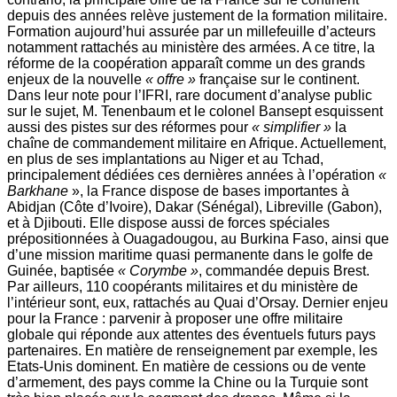
depuis des années relève justement de la formation militaire.
Formation aujourd’hui assurée par un millefeuille d’acteurs
notamment rattachés au ministère des armées. A ce titre, la
réforme de la coopération apparaît comme un des grands
enjeux de la nouvelle
« offre »
française sur le continent.
Dans leur note pour l’IFRI, rare document d’analyse public
sur le sujet, M. Tenenbaum et le colonel Bansept esquissent
aussi des pistes sur des réformes pour
« simplifier »
la
chaîne de commandement militaire en Afrique. Actuellement,
en plus de ses implantations au Niger et au Tchad,
principalement dédiées ces dernières années à l’opération
«
Barkhane
», la France dispose de bases importantes à
Abidjan (Côte d’Ivoire), Dakar (Sénégal), Libreville (Gabon),
et à Djibouti. Elle dispose aussi de forces spéciales
prépositionnées à Ouagadougou, au Burkina Faso, ainsi que
d’une mission maritime quasi permanente dans le golfe de
Guinée, baptisée
« Corymbe »
, commandée depuis Brest.
Par ailleurs, 110 coopérants militaires et du ministère de
l’intérieur sont, eux, rattachés au Quai d’Orsay. Dernier enjeu
pour la France : parvenir à proposer une offre militaire
globale qui réponde aux attentes des éventuels futurs pays
partenaires. En matière de renseignement par exemple, les
Etats-Unis dominent. En matière de cessions ou de vente
d’armement, des pays comme la Chine ou la Turquie sont