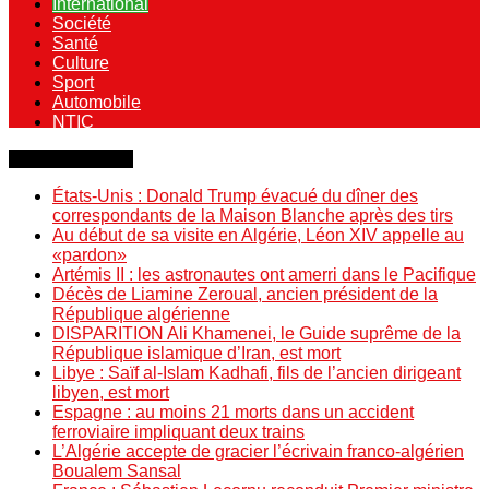
International
Société
Santé
Culture
Sport
Automobile
NTIC
Dernière minute
États-Unis : Donald Trump évacué du dîner des
correspondants de la Maison Blanche après des tirs
Au début de sa visite en Algérie, Léon XIV appelle au
«pardon»
Artémis II : les astronautes ont amerri dans le Pacifique
Décès de Liamine Zeroual, ancien président de la
République algérienne
DISPARITION Ali Khamenei, le Guide suprême de la
République islamique d’Iran, est mort
Libye : Saïf al-Islam Kadhafi, fils de l’ancien dirigeant
libyen, est mort
Espagne : au moins 21 morts dans un accident
ferroviaire impliquant deux trains
L’Algérie accepte de gracier l’écrivain franco-algérien
Boualem Sansal