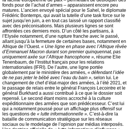
fonds pour de l’achat d’armes – apparaissent encore peu
matures. L’ancien envoyé spécial pour le Sahel, le diplomate
Frédéric Bontemps, qui avait la tutelle d’une task force sur le
sujet jusqu’en juin, a en tout cas laissé un rapport classifié
avec des préconisations. Mais plusieurs lignes se sont
affrontées ces derniers mois. D’un côté les partisans, à
l’Elysée notamment, d’une rupture franche avec le passé,
allant jusqu’à la fermeture de certaines bases, notamment en
Afrique de l’Ouest.
« Une ligne en phase avec l’Afrique rêvée
d’Emmanuel Macron durant son premier quinquennat, pas
uniquement axée sur l’Afrique francophone »,
résume Elie
Tenenbaum, de l’Institut français pour les relations
internationales (IFRI). De l’autre, une ligne portée
globalement par le ministère des armées,
« défendant l’idée
de ne pas jeter le bébé avec l’eau du bain »
, selon lui. Le
changement de chef d’état-major des armées, à l’été 2021, et
le passage de relais entre le général François Lecointre et le
général Burkhard a aussi contribué à ce que le dossier soit
repensé. Le second étant moins accroché à la culture
expéditionnaire des armées que son prédécesseur. C’est lui
qui a notamment poussé pour un affichage plus offensif sur
les questions de
« lutte informationnelle ».
C’est­-à­-dire la
bataille de communication stratégique sur les réseaux
sociaux ou le modelage de l’opinion par médias interposés.