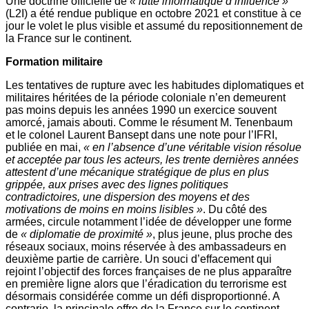
Une doctrine officielle de
« lutte informatique d’influence »
(L2I) a été rendue publique en octobre 2021 et constitue à ce
jour le volet le plus visible et assumé du repositionnement de
la France sur le continent.
Formation militaire
Les tentatives de rupture avec les habitudes diplomatiques et
militaires héritées de la période coloniale n’en demeurent
pas moins depuis les années 1990 un exercice souvent
amorcé, jamais abouti. Comme le résument M. Tenenbaum
et le colonel Laurent Bansept dans une note pour l’IFRI,
publiée en mai,
« en l’absence d’une véritable vision résolue
et acceptée par tous les acteurs, les trente dernières années
attestent d’une mécanique stratégique de plus en plus
grippée, aux prises avec des lignes politiques
contradictoires, une dispersion des moyens et des
motivations de moins en moins lisibles »
. Du côté des
armées, circule notamment l’idée de développer une forme
de
« diplomatie de proximité »
, plus jeune, plus proche des
réseaux sociaux, moins réservée à des ambassadeurs en
deuxième partie de carrière. Un souci d’effacement qui
rejoint l’objectif des forces françaises de ne plus apparaître
en première ligne alors que l’éradication du terrorisme est
désormais considérée comme un défi disproportionné. A
contrario, la principale offre de la France sur le continent