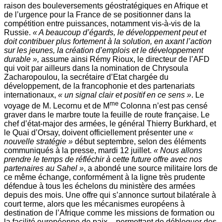
raison des bouleversements géostratégiques en Afrique et
de l’urgence pour la France de se positionner dans la
compétition entre puissances, notamment vis­-à­-vis de la
Russie.
« A beaucoup d’égards, le développement peut et
doit contribuer plus fortement à la solution, en axant l’action
sur les jeunes, la création d’emplois et le développement
durable »,
assume ainsi Rémy Rioux, le directeur de l’AFD
qui voit par ailleurs dans la nomination de Chrysoula
Zacharopoulou, la secrétaire d’Etat chargée du
développement, de la francophonie et des partenariats
internationaux,
« un signal clair et positif en ce sens »
. Le
me
voyage de M. Lecornu et de M
Colonna n’est pas censé
graver dans le marbre toute la feuille de route française. Le
chef d’état-major des armées, le général Thierry Burkhard, et
le Quai d’Orsay, doivent officiellement présenter une
«
nouvelle stratégie »
début septembre, selon des éléments
communiqués à la presse, mardi 12 juillet.
« Nous allons
prendre le temps de réfléchir à cette future offre avec nos
partenaires au Sahel »
, a abondé une source militaire lors de
ce même échange, conformément à la ligne très prudente
défendue à tous les échelons du ministère des armées
depuis des mois. Une offre qui s’annonce surtout bilatérale à
court terme, alors que les mécanismes européens à
destination de l’Afrique comme les missions de formation ou
la facilité européenne de paix – permettant de débloquer des