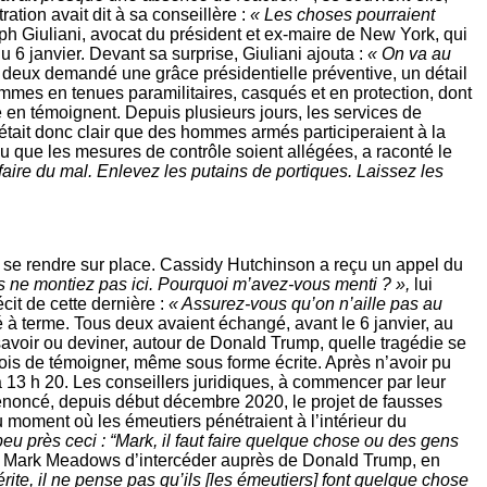
ration avait dit à sa conseillère :
« Les choses pourraient
 Giuliani, avocat du président et ex­-maire de New York, qui
du 6 janvier. Devant sa surprise, Giuliani ajouta :
« On va au
 deux demandé une grâce présidentielle préventive, un détail
hommes en tenues paramilitaires, casqués et en protection, dont
 en témoignent. Depuis plusieurs jours, les services de
était donc clair que des hommes armés participeraient à la
lu que les mesures de contrôle soient allégées, a raconté le
faire du mal. Enlevez les putains de portiques. Laissez les
e se rendre sur place. Cassidy Hutchinson a reçu un appel du
 ne montiez pas ici. Pourquoi m’avez­-vous menti ? »,
lui
écit de cette dernière :
« Assurez-­vous qu’on n’aille pas au
é à terme. Tous deux avaient échangé, avant le 6 janvier, au
savoir ou deviner, autour de Donald Trump, quelle tragédie se
ois de témoigner, même sous forme écrite. Après n’avoir pu
 13 h 20. Les conseillers juridiques, à commencer par leur
à dénoncé, depuis début décembre 2020, le projet de fausses
moment où les émeutiers pénétraient à l’intérieur du
peu près ceci : “Mark, il faut faire quelque chose ou des gens
é Mark Meadows d’intercéder auprès de Donald Trump, en
rite, il ne pense pas qu’ils [les émeutiers] font quelque chose