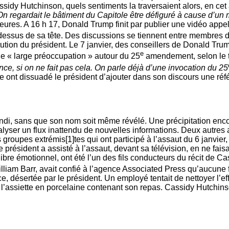
assidy Hutchinson, quels sentiments la traversaient alors, en cet 
n. On regardait le bâtiment du Capitole être défiguré à cause d’u
ures. A 16 h 17, Donald Trump finit par publier une vidéo appel
-­dessus de sa tête. Des discussions se tiennent entre membres
tution du président. Le 7 janvier, des conseillers de Donald Tru
e
une « large préoccupation » autour du 25
amendement, selon le 
nce, si on ne fait pas cela. On parle déjà d’une invocation du 25
nt dissuadé le président d’ajouter dans son discours une référ
ndi, sans que son nom soit même révélé. Une précipitation enco
yser un flux inattendu de nouvelles informations. Deux autres au
groupes extrémis[1]tes qui ont participé à l’assaut du 6 janvier
résident a assisté à l’assaut, devant sa télévision, en ne faisa
e émotionnel, ont été l’un des fils conducteurs du récit de Ca
lliam Barr, avait confié à l’agence Associated Press qu’aucune fr
, désertée par le président. Un employé tentait de nettoyer l’effe
 l’assiette en porcelaine contenant son repas. Cassidy Hutchins