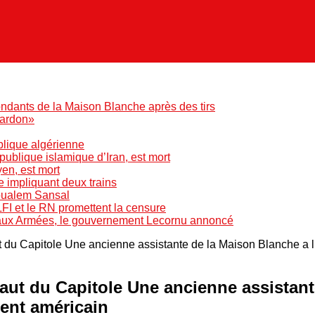
ndants de la Maison Blanche après des tirs
pardon»
blique algérienne
blique islamique d’Iran, est mort
yen, est mort
e impliquant deux trains
Boualem Sansal
LFI et le RN promettent la censure
 aux Armées, le gouvernement Lecornu annoncé
ut du Capitole Une ancienne assistante de la Maison Blanche a 
saut du Capitole Une ancienne assistant
ent américain