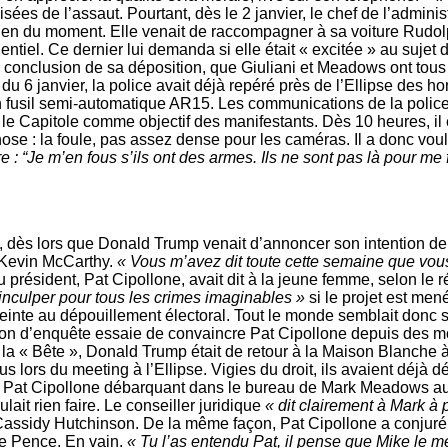
isées de l’assaut. Pourtant, dès le 2 janvier, le chef de l’administ
ien du moment. Elle venait de raccompagner à sa voiture Rudolph
entiel. Ce dernier lui demanda si elle était « excitée » au sujet 
conclusion de sa déposition, que Giuliani et Meadows ont tous
 du 6 janvier, la police avait déjà repéré près de l’Ellipse des 
n fusil semi-automatique AR­15. Les communications de la police
le Capitole comme objectif des manifestants. Dès 10 heures, il 
chose : la foule, pas assez dense pour les caméras. Il a donc vou
 : “Je m’en fous s’ils ont des armes. Ils ne sont pas là pour me 
e, dès lors que Donald Trump venait d’annoncer son intention d
 Kevin McCarthy.
« Vous m’avez dit toute cette semaine que vous
du président, Pat Cipollone, avait dit à la jeune femme, selon le r
inculper pour tous les crimes imaginables »
si le projet est men
tteinte au dépouillement électoral. Tout le monde semblait donc 
ion d’enquête essaie de convaincre Pat Cipollone depuis des m
la « Bête », Donald Trump était de retour à la Maison Blanche à
us lors du meeting à l’Ellipse. Vigies du droit, ils avaient déj
e Pat Cipollone débarquant dans le bureau de Mark Meadows au 
it rien faire. Le conseiller juridique
« dit clairement à Mark à 
assidy Hutchinson. De la même façon, Pat Cipollone a conjur
ke Pence. En vain.
« Tu l’as entendu Pat, il pense que Mike le mé