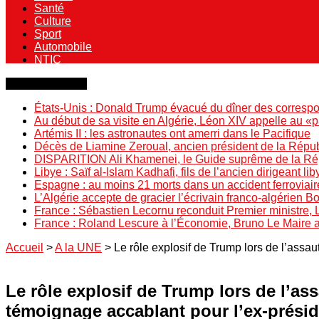
Santé
Culture
Sport
Automobile
NTIC
Dernière minute
États-Unis : Donald Trump évacué du dîner des correspo
Au début de sa visite en Algérie, Léon XIV appelle au «
Artémis II : les astronautes ont amerri dans le Pacifique
Décès de Liamine Zeroual, ancien président de la Répu
DISPARITION Ali Khamenei, le Guide suprême de la Répu
Libye : Saïf al-Islam Kadhafi, fils de l’ancien dirigeant lib
Espagne : au moins 21 morts dans un accident ferroviair
L’Algérie accepte de gracier l’écrivain franco-algérien 
France : Sébastien Lecornu reconduit Premier ministre, 
France : Roland Lescure à l’Économie, Bruno Le Maire
Accueil
>
A la UNE
>
Le rôle explosif de Trump lors de l’assa
Le rôle explosif de Trump lors de l’as
témoignage accablant pour l’ex-présid