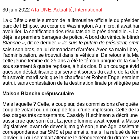
30 juin 2022
A la UNE
,
Actualité
,
International
La « Bête » est le surnom de la limousine officielle du préside
parc de l’Ellipse, au cœur de Washington. Au micro, il avait h
avoir lieu la certification des résultats de la présidentielle.
déjà les premiers barrages de police. A bord du véhicule blind
Blanche »
, dit ce dernier.
« Je suis le putain de président, emm
saisit son bras, en lui demandant d’arrêter. Avec sa main libre,
l’administration, se trouvait dans le véhicule. De retour à la
cette jeune femme de 25 ans a été le témoin unique de la sixi
sous serment à quatre reprises, à huis clos. D’un courage éviden
question déstabilisante qui seraient sorties du cadre de la dé
fait savoir, mardi soir, que le chauffeur et Robert Engel sera
autrui, sans contestation de la destination finale privilégiée 
Maison Blanche crépusculaire
Mais laquelle ? Celle, à coup sûr, des commissions d’enquête 
coup de volant ou un coup de feu, d’une implosion. Celle de l
des otages très consentants. Cassidy Hutchinson a décrit une 
aussi crue que son récit. La jeune femme avait rejoint la Mais
législatives, avant de devenir, malgré son jeune âge, assist
correspondance par SMS et par e­mails, mais il a refusé de t
janvier, lui qui semblait attendre le dénouement du drame pour 