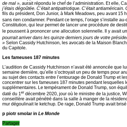
de mal »,
aurait répondu le chef de l’administration. Et elle, C
j’étais dégoûtée. C’était antipatriotique. C’était antiaméricai
fils du président, Don Junior, à Mark Meadows, peu avant 15 he
sans rien condamner. Pendant ce temps, l’orage s’installe au
Constitution, qui leur permet de lancer une procédure de desti
le poussent à prononcer une allocution solennelle. Il y avait 
pourrait arriver dans les quinze derniers jours de votre préside
»
Selon Cassidy Hutchinson, les avocats de la Maison Blanche o
du Capitole.
Les fameuses 187 minutes
L’audition de Cassidy Hutchinson n’avait été annoncée que lu
semaine dernière, qu’elle s’octroyait un peu de temps pour anal
au sujet des contacts entre l’entourage de Donald Trump et les 
concentrer sur les fameuses 187 minutes pendant lesquelles le p
supplémentaires. Le tempérament de Donald Trump, son équilibr
er
daté du 1
décembre 2020, jour où le ministre de la justice, Wi
conseillère avait pénétré dans la salle à manger de la résidence
mur dégoulinait le ketchup. De rage, Donald Trump avait brisé
p piotr smolar in
Le Monde
Partager