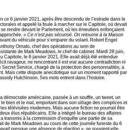
en ce 6 janvier 2021, après être descendu de l’estrade dans le
torales et appelé la foule à marcher sur le Capitole, où devait
ors se rendre devant le Parlement, où les émeutiers enfonçaient
 rapprochée.
« Ce n’est pas sécurisé. On retourne à la Maison
avant du véhicule pour s’emparer du volant. Robert Engel
 Anthony Ornato, chef des opérations au sein de
assistante de Mark Meadows, le chef de cabinet. Mardi 28 juin,
 Capitole, le 6 janvier 2021. Elle avait déjà été entendue
cit ravageur, ne rencontrant il est vrai aucune contradiction ni
e Secret Service, chargé de la protection des personnalités, a
dent. Mais cette dispute anecdotique sur un moment rapporté par
Cassidy Hutchinson. Ses mots entrent dans l’histoire.
la démocratie américaine, passée à un souffle, un tweet, un
le bien et le mal, emportant dans son sillage des complices et
ies télévisées modernes. Mais aucune fiction ne pourrait être
eux élus républicains. Elle a intégré le bureau des affaires
 a transmis à la commission d’enquête une partie de sa
rait de Mark Meadows au cours de cette journée funeste du 6
l avait presque une absence de réaction »
, se souvient-­elle,