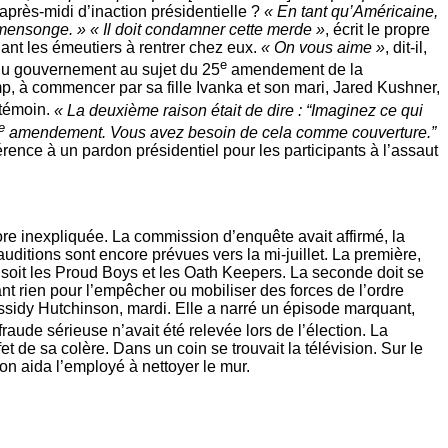
après-­midi d’inaction présidentielle ?
« En tant qu’Américaine,
n mensonge. »
« Il doit condamner cette merde »
, écrit le propre
ant les émeutiers à rentrer chez eux.
« On vous aime »
, dit-­il,
e
 du gouvernement au sujet du 25
amendement de la
mp, à commencer par sa fille Ivanka et son mari, Jared Kushner,
témoin.
« La deuxième raison était de dire : “Imaginez ce qui
e
amendement. Vous avez besoin de cela comme couverture.”
ence à un pardon présidentiel pour les participants à l’assaut
re inexpliquée. La commission d’enquête avait affirmé, la
ditions sont encore prévues vers la mi­-juillet. La première,
, soit les Proud Boys et les Oath Keepers. La seconde doit se
nt rien pour l’empêcher ou mobiliser des forces de l’ordre
ssidy Hutchinson, mardi. Elle a narré un épisode marquant,
aude sérieuse n’avait été relevée lors de l’élection. La
t de sa colère. Dans un coin se trouvait la télévision. Sur le
on aida l’employé à nettoyer le mur.