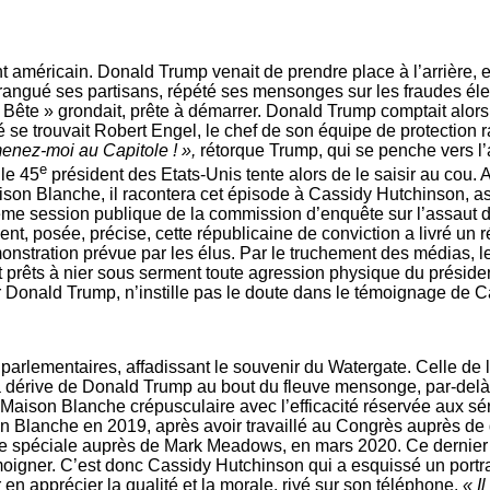
nt américain. Donald Trump venait de prendre place à l’arrière, 
arangué ses partisans, répété ses mensonges sur les fraudes élec
 « La Bête » grondait, prête à démarrer. Donald Trump comptait al
é se trouvait Robert Engel, le chef de son équipe de protection
enez-­moi au Capitole ! »,
rétorque Trump, qui se penche vers l’
e
 le 45
président des Etats-Unis tente alors de le saisir au cou.
 Maison Blanche, il racontera cet épisode à Cassidy Hutchinson, 
ème session publique de la commission d’enquête sur l’assaut du
t, posée, précise, cette républicaine de conviction a livré un ré
monstration prévue par les élus. Par le truchement des médias, l
ient prêts à nier sous serment toute agression physique du prési
par Donald Trump, n’instille pas le doute dans le témoignage de 
parlementaires, affadissant le souvenir du Watergate. Celle de 
a dérive de Donald Trump au bout du fleuve mensonge, par-­delà 
Maison Blanche crépusculaire avec l’efficacité réservée aux sér
on Blanche en 2019, après avoir travaillé au Congrès auprès de d
ante spéciale auprès de Mark Meadows, en mars 2020. Ce dernier
émoigner. C’est donc Cassidy Hutchinson qui a esquissé un port
en apprécier la qualité et la morale, rivé sur son téléphone.
« I