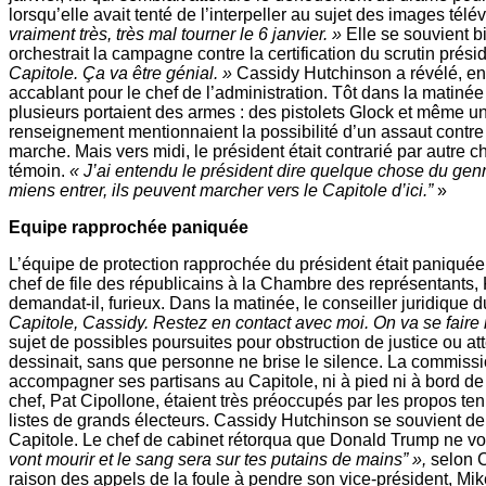
lorsqu’elle avait tenté de l’interpeller au sujet des images télév
vraiment très, très mal tourner le 6 janvier. »
Elle se souvient b
orchestrait la campagne contre la certification du scrutin présid
Capitole. Ça va être génial. »
Cassidy Hutchinson a révélé, en 
accablant pour le chef de l’administration. Tôt dans la matinée
plusieurs portaient des armes : des pistolets Glock et même u
renseignement mentionnaient la possibilité d’un assaut contre 
marche. Mais vers midi, le président était contrarié par autre 
témoin.
« J’ai entendu le président dire quelque chose du genre
miens entrer, ils peuvent marcher vers le Capitole d’ici.”
»
Equipe rapprochée paniquée
L’équipe de protection rapprochée du président était paniqué
chef de file des républicains à la Chambre des représentants,
demanda­t-­il, furieux. Dans la matinée, le conseiller juridique 
Capitole, Cassidy. Restez en contact avec moi. On va se faire 
sujet de possibles poursuites pour obstruction de justice ou a
dessinait, sans que personne ne brise le silence. La commiss
accompagner ses partisans au Capitole, ni à pied ni à bord de 
chef, Pat Cipollone, étaient très préoccupés par les propos ten
listes de grands électeurs. Cassidy Hutchinson se souvient d
Capitole. Le chef de cabinet rétorqua que Donald Trump ne voula
vont mourir et le sang sera sur tes putains de mains” »,
selon C
raison des appels de la foule à pendre son vice-président, Mi