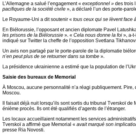
L’Allemagne a salué l’engagement «
exceptionnel »
des trois 
pacifiques de la société civile
», a déclaré l’un des porte-pa
Le Royaume-Uni a dit soutenir «
tous ceux qui se lèvent face à
En Biélorussie, l’opposant et ancien diplomate Pavel Latushka 
les prisons de la Biélorussie
». «
Cela nous donne la foi
», a-t-
indiqué sur Twitter la cheffe de l’opposition Svetlana Tikhanov
Un avis non partagé par le porte-parole de la diplomatie biélor
n’en peut plus de se retourner dans sa tombe
».
La présidence ukrainienne a estimé que la population de l’Ukr
Saisie des bureaux de Memorial
À Moscou, aucune personnalité n’a réagi publiquement. Pire, ce
Moscou.
Il faisait déjà nuit lorsqu’ils sont sortis du tribunal Tverskoï
énième procès. Ils ont été qualifiés d’agents de l’étranger.
Les locaux accueillaient notamment les services administratifs
Tverskoï a affirmé que Memorial «
avait marqué son implication
presse Ria Novosti.