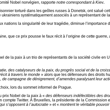
comité Nobel norvégien, rapporte
notre correspondant à Kiev
.
sonnier torturé dans les geôles russes à Donetsk, ont salué cet
 ukrainiens systématiquement associés à un représentant de la
x nations la singularité de leur tragédie, diminue l’importance
que ce prix pousse le faux récit à l’origine de cette guerre, ai
el de la paix à un trio de représentants de la société civile en 
atie, des catalyseurs de la paix, du progrès social et de la cr
récit à travers le monde
» alors que les défenseurs des droits hu
on, de campagne de dénigrement, d’amendes paralysant leur acti
 choix, lors du sommet informel de Prague.
u prix Nobel de la paix à «
des défenseurs indéfectibles des dr
r son compte Twitter. À Bruxelles, la présidente de la Commissio
i s’opposent à l’autocratie
» et «
montrent le véritable pouvoir 