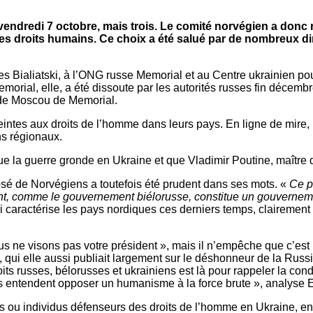
 vendredi 7 octobre, mais trois. Le comité norvégien a donc 
des droits humains. Ce choix a été salué par de nombreux di
les Bialiatski, à l’ONG russe Memorial et au Centre ukrainien pour
emorial, elle, a été dissoute par les autorités russes fin décemb
e de Moscou de Memorial.
teintes aux droits de l’homme dans leurs pays. En ligne de mir
ns régionaux.
ue la guerre gronde en Ukraine et que Vladimir Poutine, maître 
osé de Norvégiens a toutefois été prudent dans ses mots. «
Ce p
t, comme le gouvernement biélorusse, constitue un gouvernement
caractérise les pays nordiques ces derniers temps, clairement 
s ne visons pas votre président », mais il n’empêche que c’est 
a, qui elle aussi publiait largement sur le déshonneur de la Rus
its russes, bélorusses et ukrainiens est là pour rappeler la cond
s entendent opposer un humanisme à la force brute », analyse El
ns ou individus défenseurs des droits de l’homme en Ukraine, en