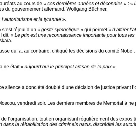
lauréats au cours de «
ces dernières années et décennies
» : «
i
roles du gouvernement allemand, Wolfgang Büchner.
 l’autoritarisme et la tyrannie
».
s’est réjoui d’un «
geste symbolique
» qui permet «
d’attirer l
il dit. «
Le prix est une reconnaissance importante pour tous les 
skaïa.
usse qui a, au contraire, critiqué les décisions du comité Nobel,
aine était «
aujourd’hui le principal artisan de la paix
».
 silence a donc été doublé d’une décision de justice privant l’
 de Moscou, vendredi soir. Les derniers membres de Memorial à ne 
 de l’organisation, tout en organisant régulièrement des exposit
 dans la réhabilitation des criminels nazis, discrédité les auto