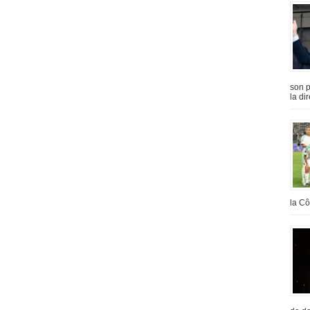
son p
la di
la Cô