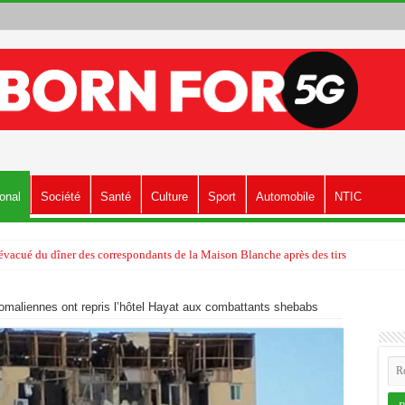
ional
Société
Santé
Culture
Sport
Automobile
NTIC
vacué du dîner des correspondants de la Maison Blanche après des tirs
somaliennes ont repris l’hôtel Hayat aux combattants shebabs