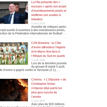
La Fifa présente des «
excuses » après son projet
d’investissements privés et
réaffirme son soutien à
Infantino
6 août 2026
Assaillie de critiques après
rojet avorté d’ouverture à des investisseurs privés,
rection de la Fédération internationale de football …
CAN féminine : la Côte
d’Ivoire affrontera l’Algérie
et le Maroc fera face à
l’Afrique du Sud en quarts
6 août 2026
Lors de la dernière journée
du groupe B mardi 5 août,
te d’Ivoire a gagné contre la Tanzanie (2-1), …
Cinéma : « L’Odyssée » de
Christopher Nolan
s’impose déjà parmi les
plus gros succès de
l’année
6 août 2026
Avec plus de 920 millions