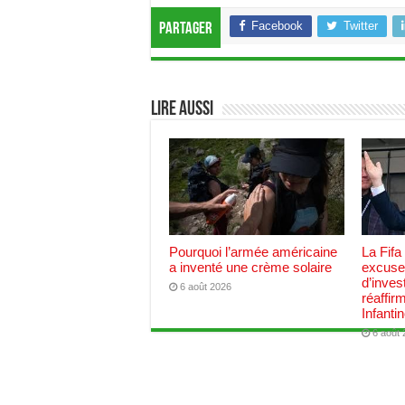
Facebook
Twitter
Partager
Lire aussi
Pourquoi l’armée américaine
La Fifa
a inventé une crème solaire
excuses
d’inves
6 août 2026
réaffir
Infanti
6 août