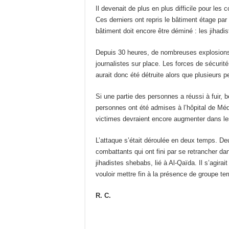
Il devenait de plus en plus difficile pour le
Ces derniers ont repris le bâtiment étage par 
bâtiment doit encore être déminé : les jihadi
Depuis 30 heures, de nombreuses explosions 
journalistes sur place. Les forces de sécurit
aurait donc été détruite alors que plusieurs p
Si une partie des personnes a réussi à fuir,
personnes ont été admises à l’hôpital de Méd
victimes devraient encore augmenter dans le
L’attaque s’était déroulée en deux temps. D
combattants qui ont fini par se retrancher da
jihadistes shebabs, lié à Al-Qaïda. Il s’agira
vouloir mettre fin à la présence de groupe ter
R. C.