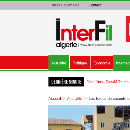
Contact
JEUDI 6 AOÛT 2026
Actualité
Politique
Economie
Internat
Dernière minute
États-Unis : Donald Trump é
Accueil
>
A la UNE
>
Les forces de sécurité 