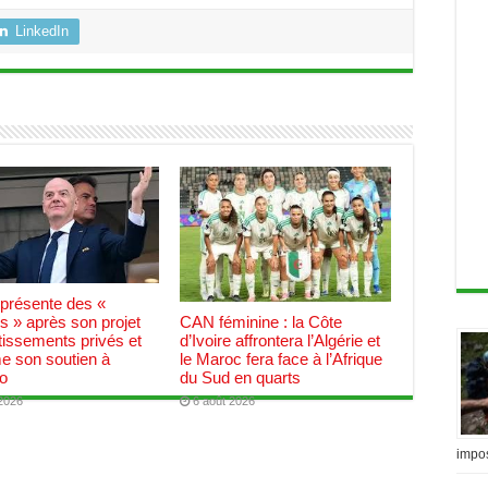
LinkedIn
 présente des «
CAN féminine : la Côte
 » après son projet
d’Ivoire affrontera l’Algérie et
tissements privés et
le Maroc fera face à l’Afrique
me son soutien à
du Sud en quarts
no
6 août 2026
 2026
impo