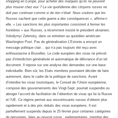
shopping en Europe, pour acheter des marques qu’ils ne peuvent
plus trouver chez eux ? La vie quotidienne des citoyens russes ne
doit pas continuer comme si de rien n’était. Nous voulons que les
Russes sachent que cette guerre a des conséquences »
, affirme-­t­-
elle.
« Les sanctions les plus importantes consistent à fermer les
frontières »
aux Russes, a récemment insisté le président ukrainien,
Volodymyr Zelensky, dans un entretien au quotidien américain
Washington Post. Pas de généralisation L’Estonie a envoyé un
message politique clair… qui n’a pas toujours été reçu avec
enthousiasme à Bruxelles. Le code européen des visas ne prévoit
pas d’interdiction généralisée et automatique de délivrance d’un tel
document. Il repose sur une analyse des demandes sur une base
individuelle. Bien sûr, les Etats membres pourraient décider de faire
autrement, dans le cadre de la politique de sanctions. Avant
d’interdire les visas touristiques, le Conseil de l’Union européenne,
composé des gouvernements des Vingt-Sept, pourrait suspendre ou
abroger l’accord de facilitation de l’obtention de visas qui lie la Russie
et l’UE. Ce régime permet aux ressortissants russes d’obtenir plus
rapidement et à des prix réduits des visas européens. Il est
partiellement suspendu depuis le 25 février pour certaines catégories
de personnes, liées au pouvoir russe : parlementaires, membre des