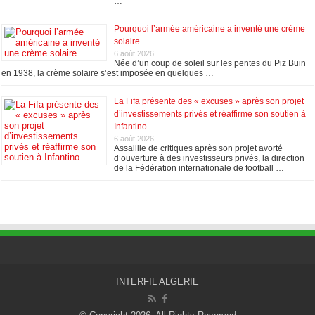
…
Pourquoi l’armée américaine a inventé une crème
solaire
6 août 2026
Née d’un coup de soleil sur les pentes du Piz Buin
en 1938, la crème solaire s’est imposée en quelques …
La Fifa présente des « excuses » après son projet
d’investissements privés et réaffirme son soutien à
Infantino
6 août 2026
Assaillie de critiques après son projet avorté
d’ouverture à des investisseurs privés, la direction
de la Fédération internationale de football …
INTERFIL ALGERIE