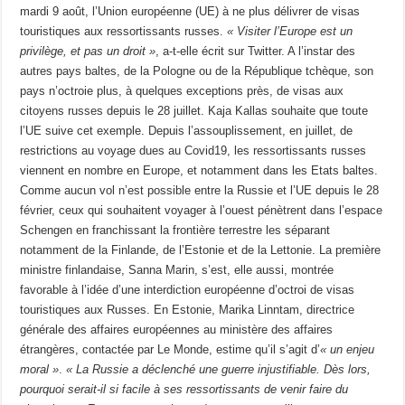
mardi 9 août, l’Union européenne (UE) à ne plus délivrer de visas
touristiques aux ressortissants russes.
« Visiter l’Europe est un
privilège, et pas un droit »
, a-­t­-elle écrit sur Twitter. A l’instar des
autres pays baltes, de la Pologne ou de la République tchèque, son
pays n’octroie plus, à quelques exceptions près, de visas aux
citoyens russes depuis le 28 juillet. Kaja Kallas souhaite que toute
l’UE suive cet exemple. Depuis l’assouplissement, en juillet, de
restrictions au voyage dues au Covid­19, les ressortissants russes
viennent en nombre en Europe, et notamment dans les Etats baltes.
Comme aucun vol n’est possible entre la Russie et l’UE depuis le 28
février, ceux qui souhaitent voyager à l’ouest pénètrent dans l’espace
Schengen en franchissant la frontière terrestre les séparant
notamment de la Finlande, de l’Estonie et de la Lettonie. La première
ministre finlandaise, Sanna Marin, s’est, elle aussi, montrée
favorable à l’idée d’une interdiction européenne d’octroi de visas
touristiques aux Russes. En Estonie, Marika Linntam, directrice
générale des affaires européennes au ministère des affaires
étrangères, contactée par Le Monde, estime qu’il s’agit d’
« un enjeu
moral »
.
« La Russie a déclenché une guerre injustifiable. Dès lors,
pourquoi serait-­il si facile à ses ressortissants de venir faire du