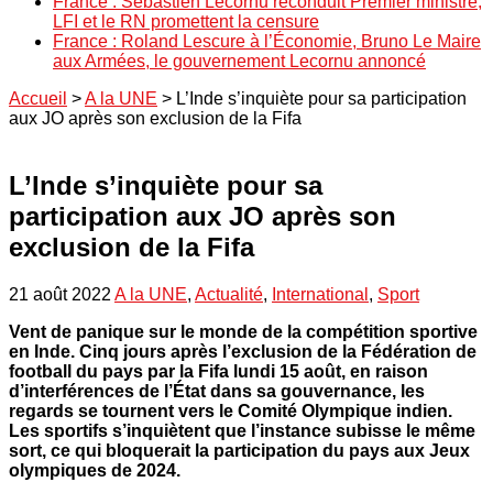
France : Sébastien Lecornu reconduit Premier ministre,
LFI et le RN promettent la censure
France : Roland Lescure à l’Économie, Bruno Le Maire
aux Armées, le gouvernement Lecornu annoncé
Accueil
>
A la UNE
>
L’Inde s’inquiète pour sa participation
aux JO après son exclusion de la Fifa
L’Inde s’inquiète pour sa
participation aux JO après son
exclusion de la Fifa
21 août 2022
A la UNE
,
Actualité
,
International
,
Sport
Vent de panique sur le monde de la compétition sportive
en Inde. Cinq jours après l’exclusion de la Fédération de
football du pays par la Fifa lundi 15 août, en raison
d’interférences de l’État dans sa gouvernance, les
regards se tournent vers le Comité Olympique indien.
Les sportifs s’inquiètent que l’instance subisse le même
sort, ce qui bloquerait la participation du pays aux Jeux
olympiques de 2024.