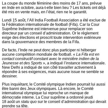
La coupe du monde féminine des moins de 17 ans, prévue
en Inde en octobre, aura-t-elle bien lieu ? Les tickets ont déjà
été mis en vente mais, en l’état, rien ne le garantit.
Lundi 15 août, l’All India Football Association a été exclue de
la Fédération internationale de football (Fifa). Car la Cour
Suprême Indienne est intervenue pour remplacer son
directeur par un conseil d’administration. Or le règlement
exige des élections et proscrit toute intervention extérieure
dans la gouvernance des membres de la Fifa.
De facto, l’Inde ne peut donc plus participer ni héberger
aucune compétition mondiale de football. «
La Fifa est en
contact constructif constant avec le ministère indien de la
Jeunesse et des Sports
», a indiqué l’instance internationale.
New Delhi a indiqué de son côté travailler activement à
répondre à ses exigences, mais aucune issue ne semble se
dessiner.
Plus inquiétant, le Comité olympique Indien pourrait lui aussi
être banni des Jeux olympiques. Là encore, le Comité
international olympique lui reproche un manque de
démocratie interne. La Cour suprême a ordonné jeudi
18 août un
statu quo
sur le conseil d’administration qui devait
prendre sa tête.