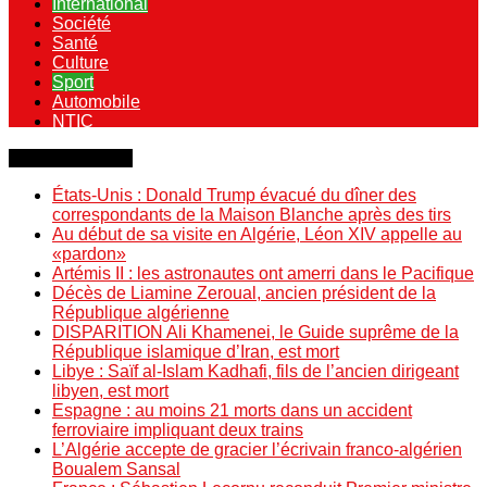
International
Société
Santé
Culture
Sport
Automobile
NTIC
Dernière minute
États-Unis : Donald Trump évacué du dîner des
correspondants de la Maison Blanche après des tirs
Au début de sa visite en Algérie, Léon XIV appelle au
«pardon»
Artémis II : les astronautes ont amerri dans le Pacifique
Décès de Liamine Zeroual, ancien président de la
République algérienne
DISPARITION Ali Khamenei, le Guide suprême de la
République islamique d’Iran, est mort
Libye : Saïf al-Islam Kadhafi, fils de l’ancien dirigeant
libyen, est mort
Espagne : au moins 21 morts dans un accident
ferroviaire impliquant deux trains
L’Algérie accepte de gracier l’écrivain franco-algérien
Boualem Sansal