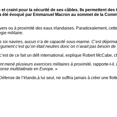
se et craint pour la sécurité de ses câbles. Ils permettent d
que a été évoqué par Emmanuel Macron au sommet de la Commu
vers ou à proximité des eaux irlandaises. Paradoxalement, cette 
ie militaire.
 six navires, aucun n’a de capacité sous-marine. C’est déprim
r
gument c’est qu’on était neutres donc on n’avait pas besoin de
st de ce fait un défi international, explique Robert McCabe, ch
t mené plusieurs exercices militaires à proximité,
rapporte-t-il.
éponse multilatérale en Europe.
»
éfense de l’Irlande,à lui seul, ne suffira jamais à créer une flo