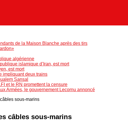
ndants de la Maison Blanche après des tirs
pardon»
blique algérienne
blique islamique d’Iran, est mort
yen, est mort
e impliquant deux trains
Boualem Sansal
LFI et le RN promettent la censure
 aux Armées, le gouvernement Lecornu annoncé
s câbles sous-marins
 ses câbles sous-marins