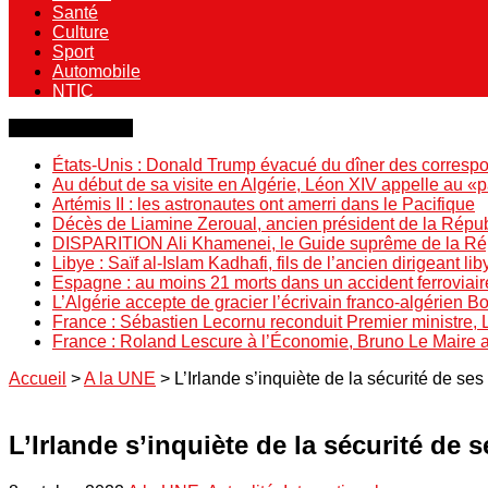
Santé
Culture
Sport
Automobile
NTIC
Dernière minute
États-Unis : Donald Trump évacué du dîner des correspo
Au début de sa visite en Algérie, Léon XIV appelle au «
Artémis II : les astronautes ont amerri dans le Pacifique
Décès de Liamine Zeroual, ancien président de la Répu
DISPARITION Ali Khamenei, le Guide suprême de la Répu
Libye : Saïf al-Islam Kadhafi, fils de l’ancien dirigeant lib
Espagne : au moins 21 morts dans un accident ferroviair
L’Algérie accepte de gracier l’écrivain franco-algérien 
France : Sébastien Lecornu reconduit Premier ministre, 
France : Roland Lescure à l’Économie, Bruno Le Maire
Accueil
>
A la UNE
>
L’Irlande s’inquiète de la sécurité de se
L’Irlande s’inquiète de la sécurité de