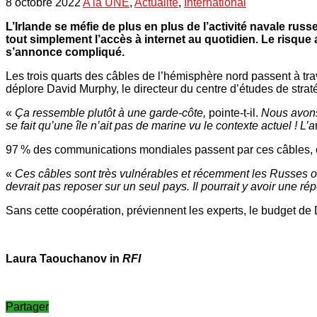
8 octobre 2022
A la UNE
,
Actualité
,
International
L’Irlande se méfie de plus en plus de l’activité navale rus
tout simplement l’accès à internet au quotidien. Le ris
s’annonce compliqué.
Les trois quarts des câbles de l’hémisphère nord passent à tra
déplore David Murphy, le directeur du centre d’études de stratég
«
Ça ressemble plutôt à une garde-côte,
pointe-t-il.
Nous avons
se fait qu’une île n’ait pas de marine vu le contexte actuel ! L’a
97 % des communications mondiales passent par ces câbles, c’e
«
Ces câbles sont très vulnérables et récemment les Russes on
devrait pas reposer sur un seul pays. Il pourrait y avoir une r
Sans cette coopération, préviennent les experts, le budget de D
Laura Taouchanov in
RFI
Partager