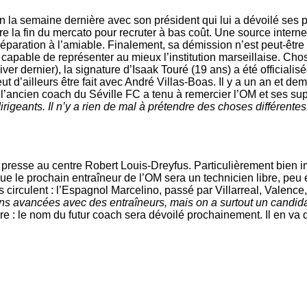
n la semaine dernière avec son président qui lui a dévoilé ses pl
tendre la fin du mercato pour recruter à bas coût. Une source inte
séparation à l’amiable. Finalement, sa démission n’est peut-être p
 capable de représenter au mieux l’institution marseillaise. Chos
ver dernier), la signature d’Isaak Touré (19 ans) a été officialisé
t d’ailleurs être fait avec André Villas-Boas. Il y a un an et demi
 l’ancien coach du Séville FC a tenu à remercier l’OM et ses su
geants. Il n’y a rien de mal à prétendre des choses différentes. 
t presse au centre Robert Louis-Dreyfus. Particulièrement bien i
e le prochain entraîneur de l’OM sera un technicien libre, peu
circulent : l’Espagnol Marcelino, passé par Villarreal, Valence,
s avancées avec des entraîneurs, mais on a surtout un candidat
e : le nom du futur coach sera dévoilé prochainement. Il en va