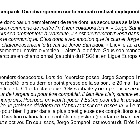
Sampaoli. Des divergences sur le mercato estival expliquent 
c par un tremblement de terre dont les secousses se faisaient
ision commune de mettre fin à leur collaboration »
.
« Jorge Samp
is son premier jour à Marseille, il s’est pleinement investi dans
ans le communiqué. C’est donc avec émotion que le club et Jorg
ès chaleureusement le travail de Jorge Sampaoli. »
L’idylle aura 
ressement du navire olympien… alors à la dérive. Sous son mandat
parcours en championnat (dauphin du PSG) et en Ligue Europa 
premiers désaccords. Lors de l’exercice passé, Jorge Sampaoli n’
a répété lors du dernier point presse de la saison, le 20 mai, la
ectif de la C1 et la place que l’OM souhaite y occuper :
« Je ne l
de l’argent ou pour être compétitif. Il faut être clair, sincère et
hampions. Pourquoi on veut la jouer ? Est-ce pour être là pendan
ite, le projet se décidera en s’appuyant sur ces bases-là. »
Le me
fé pour bien figurer dans la plus prestigieuse des compétitions 
a Direction nationale du contrôle de gestion (gendarme financier
eut s’activer. En coulisses, Jorge Sampaoli est revenu du Brési