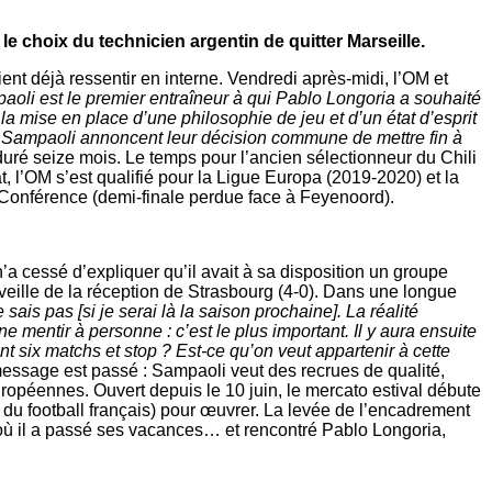
le choix du technicien argentin de quitter Marseille.
 déjà ressentir en interne. Vendredi après-midi, l’OM et
aoli est le premier entraîneur à qui Pablo Longoria a souhaité
 la mise en place d’une philosophie de jeu et d’un état d’esprit
e Sampaoli annoncent leur décision commune de mettre fin à
duré seize mois. Le temps pour l’ancien sélectionneur du Chili
, l’OM s’est qualifié pour la Ligue Europa (2019-2020) et la
Conférence (demi-finale perdue face à Feyenoord).
a cessé d’expliquer qu’il avait à sa disposition un groupe
 veille de la réception de Strasbourg (4-0). Dans une longue
e sais pas [si je serai là la saison prochaine]. La réalité
 ne mentir à personne : c’est le plus important. Il y aura ensuite
t six matchs et stop ? Est-ce qu’on veut appartenir à cette
ssage est passé : Sampaoli veut des recrues de qualité,
européennes. Ouvert depuis le 10 juin, le mercato estival débute
 du football français) pour œuvrer. La levée de l’encadrement
l où il a passé ses vacances… et rencontré Pablo Longoria,