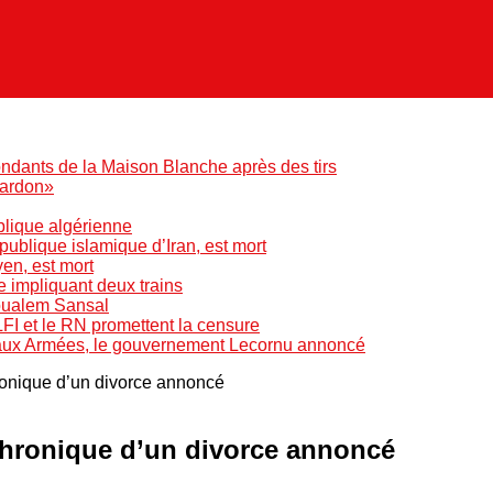
ndants de la Maison Blanche après des tirs
pardon»
blique algérienne
blique islamique d’Iran, est mort
yen, est mort
e impliquant deux trains
Boualem Sansal
LFI et le RN promettent la censure
 aux Armées, le gouvernement Lecornu annoncé
hronique d’un divorce annoncé
 chronique d’un divorce annoncé