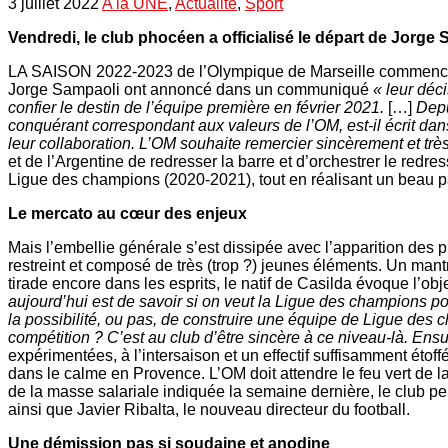
3 juillet 2022
A la UNE
,
Actualité
,
Sport
Vendredi, le club phocéen a officialisé le départ de Jorge 
LA SAISON 2022-2023 de l’Olympique de Marseille commence don
Jorge Sampaoli ont annoncé dans un communiqué
« leur déc
confier le destin de l’équipe première en février 2021.
[…]
Depu
conquérant correspondant aux valeurs de l’OM, est-il écrit d
leur collaboration. L’OM souhaite remercier sincèrement et tr
et de l’Argentine de redresser la barre et d’orchestrer le red
Ligue des champions (2020-2021), tout en réalisant un beau 
Le mercato au cœur des enjeux
Mais l’embellie générale s’est dissipée avec l’apparition des 
restreint et composé de très (trop ?) jeunes éléments. Un mantr
tirade encore dans les esprits, le natif de Casilda évoque l’obj
aujourd’hui est de savoir si on veut la Ligue des champions pour 
la possibilité, ou pas, de construire une équipe de Ligue des c
compétition ? C’est au club d’être sincère à ce niveau-là. Ensu
expérimentées, à l’intersaison et un effectif suffisamment étof
dans le calme en Provence. L’OM doit attendre le feu vert de l
de la masse salariale indiquée la semaine dernière, le club p
ainsi que Javier Ribalta, le nouveau directeur du football.
Une démission pas si soudaine et anodine