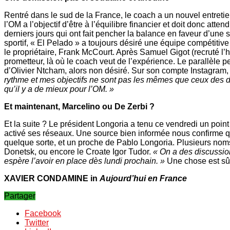
Rentré dans le sud de la France, le coach a un nouvel entretie
l’OM a l’objectif d’être à l’équilibre financier et doit donc at
derniers jours qui ont fait pencher la balance en faveur d’une 
sportif, « El Pelado » a toujours désiré une équipe compétitive
le propriétaire, Frank McCourt. Après Samuel Gigot (recruté l’hi
prometteur, là où le coach veut de l’expérience. Le parallèle peu
d’Olivier Ntcham, alors non désiré. Sur son compte Instagram,
rythme et mes objectifs ne sont pas les mêmes que ceux des diri
qu’il y a de mieux pour l’OM. »
Et maintenant, Marcelino ou De Zerbi ?
Et la suite ? Le président Longoria a tenu ce vendredi un poin
activé ses réseaux. Une source bien informée nous confirme qu
quelque sorte, et un proche de Pablo Longoria. Plusieurs noms 
Donetsk, ou encore le Croate Igor Tudor.
« On a des discussion
espère l’avoir en place dès lundi prochain. »
Une chose est sûr
XAVIER CONDAMINE in
Aujourd’hui en France
Partager
Facebook
Twitter