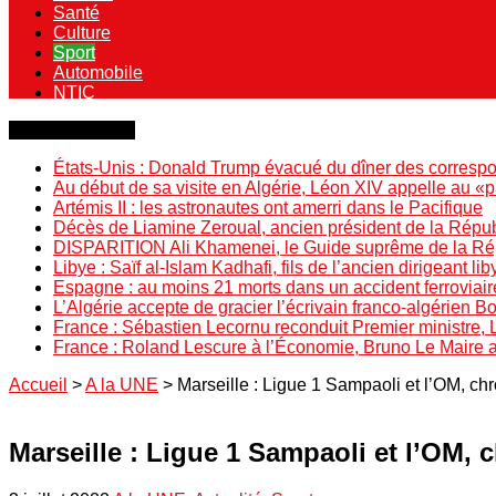
Santé
Culture
Sport
Automobile
NTIC
Dernière minute
États-Unis : Donald Trump évacué du dîner des correspo
Au début de sa visite en Algérie, Léon XIV appelle au «
Artémis II : les astronautes ont amerri dans le Pacifique
Décès de Liamine Zeroual, ancien président de la Répu
DISPARITION Ali Khamenei, le Guide suprême de la Répu
Libye : Saïf al-Islam Kadhafi, fils de l’ancien dirigeant lib
Espagne : au moins 21 morts dans un accident ferroviair
L’Algérie accepte de gracier l’écrivain franco-algérien 
France : Sébastien Lecornu reconduit Premier ministre, 
France : Roland Lescure à l’Économie, Bruno Le Maire
Accueil
>
A la UNE
>
Marseille : Ligue 1 Sampaoli et l’OM, c
Marseille : Ligue 1 Sampaoli et l’OM,