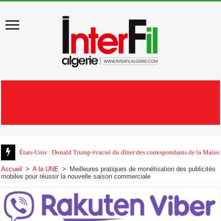
États-Unis : Donald Trump évacué du dîner des correspondants de la Maison
Au début de sa visite en Algérie, Léon XIV appelle au «pardon»
Accueil
>
A la UNE
>
Meilleures pratiques de monétisation des publicités
mobiles pour réussir la nouvelle saison commerciale