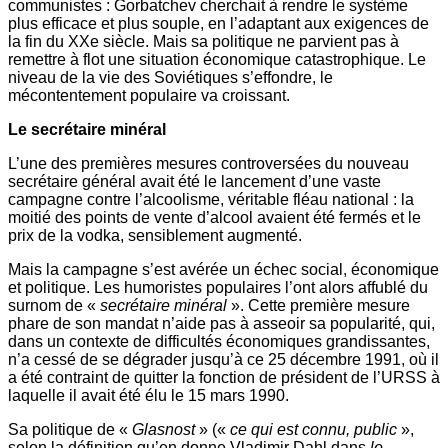
communistes : Gorbatchev cherchait à rendre le système
plus efficace et plus souple, en l’adaptant aux exigences de
la fin du XXe siècle. Mais sa politique ne parvient pas à
remettre à flot une situation économique catastrophique. Le
niveau de la vie des Soviétiques s’effondre, le
mécontentement populaire va croissant.
Le secrétaire minéral
L’une des premières mesures controversées du nouveau
secrétaire général avait été le lancement d’une vaste
campagne contre l’alcoolisme, véritable fléau national : la
moitié des points de vente d’alcool avaient été fermés et le
prix de la vodka, sensiblement augmenté.
Mais la campagne s’est avérée un échec social, économique
et politique. Les humoristes populaires l’ont alors affublé du
surnom de «
secrétaire minéral
». Cette première mesure
phare de son mandat n’aide pas à asseoir sa popularité, qui,
dans un contexte de difficultés économiques grandissantes,
n’a cessé de se dégrader jusqu’à ce 25 décembre 1991, où il
a été contraint de quitter la fonction de président de l’URSS à
laquelle il avait été élu le 15 mars 1990.
Sa politique de «
Glasnost
» («
ce qui est connu, public
»,
selon la définition qu’en donne Vladimir Dahl dans
le