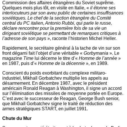
Commission des affaires étrangères du Soviet suprême.
Quelques mois plus tôt, en visite en Italie, «
il étonne ses
interlocuteurs par son aveu public de certaines insuffisances
soviétiques. Le chef de la section étrangère du Comité
central du PC italien, Antonio Rubbi, qui parle le russe,
déclare rencontrer pour la première fois de sa vie un
dirigeant soviétique se permettant de remarques critiques à
l’adresse de son pays
», raconte l’historien Michel Heller.
Rapidement, le secrétaire général à la tache de vin sur son
front dégarni fait l’objet d’une véritable «
Gorbymania
». Le
magazine
Time
lui décerne le titre d’«
Homme de l’année
»
en 1987, puis d’«
Homme de la décennie
», en 1989.
Conscient du poids exorbitant du complexe militaro-
industriel, Mikhaïl Gorbatchev multiplie les appels au
désarmement. En décembre 1987, avec le président
américain Ronald Reagan à Washington, il signe un accord
sur l’élimination des missiles de moyenne portée en Europe.
C’est avec le successeur de Reagan, George Bush senior,
que Mikhaïl Gorbatchev signe le traité de réduction des
armes stratégiques START, en juillet 1991.
Chute du Mur