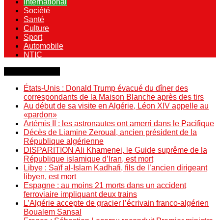
International
Société
Santé
Culture
Sport
Automobile
NTIC
Dernière minute
États-Unis : Donald Trump évacué du dîner des
correspondants de la Maison Blanche après des tirs
Au début de sa visite en Algérie, Léon XIV appelle au
«pardon»
Artémis II : les astronautes ont amerri dans le Pacifique
Décès de Liamine Zeroual, ancien président de la
République algérienne
DISPARITION Ali Khamenei, le Guide suprême de la
République islamique d’Iran, est mort
Libye : Saïf al-Islam Kadhafi, fils de l’ancien dirigeant
libyen, est mort
Espagne : au moins 21 morts dans un accident
ferroviaire impliquant deux trains
L’Algérie accepte de gracier l’écrivain franco-algérien
Boualem Sansal