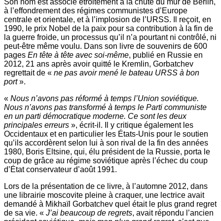
Son nom est associé étroitement à la chute du mur de Berlin,
à l’effondrement des régimes communistes d’Europe
centrale et orientale, et à l’implosion de l’URSS. Il reçoit, en
1990, le prix Nobel de la paix pour sa contribution à la fin de
la guerre froide, un processus qu’il n’a pourtant ni contrôlé, ni
peut-être même voulu. Dans son livre de souvenirs de 600
pages
En tête à tête avec soi-même
, publié en Russie en
2012, 21 ans après avoir quitté le Kremlin, Gorbatchev
regrettait de «
ne pas avoir mené le bateau URSS à bon
port
».
«
Nous n’avons pas réformé à temps l’Union soviétique.
Nous n’avons pas transformé à temps le Parti communiste
en un parti démocratique moderne. Ce sont les deux
principales erreurs
», écrit-il. Il y critique également les
Occidentaux et en particulier les États-Unis pour le soutien
qu’ils accordèrent selon lui à son rival de la fin des années
1980, Boris Eltsine, qui, élu président de la Russie, porta le
coup de grâce au régime soviétique après l’échec du coup
d’État conservateur d’août 1991.
Lors de la présentation de ce livre, à l’automne 2012, dans
une librairie moscovite pleine à craquer, une lectrice avait
demandé à Mikhaïl Gorbatchev quel était le plus grand regret
de sa vie. «
J’ai beaucoup de regrets
, avait répondu l’ancien