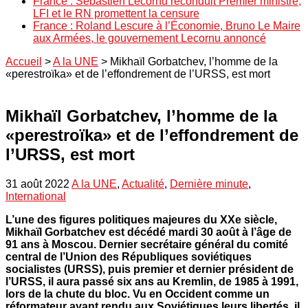
France : Sébastien Lecornu reconduit Premier ministre,
LFI et le RN promettent la censure
France : Roland Lescure à l’Économie, Bruno Le Maire
aux Armées, le gouvernement Lecornu annoncé
Accueil
>
A la UNE
>
Mikhaïl Gorbatchev, l’homme de la
«perestroïka» et de l’effondrement de l’URSS, est mort
Mikhaïl Gorbatchev, l’homme de la
«perestroïka» et de l’effondrement de
l’URSS, est mort
31 août 2022
A la UNE
,
Actualité
,
Dernière minute
,
International
L’une des figures politiques majeures du XXe siècle,
Mikhaïl Gorbatchev est décédé mardi 30 août à l’âge de
91 ans à Moscou. Dernier secrétaire général du comité
central de l’Union des Républiques soviétiques
socialistes (URSS), puis premier et dernier président de
l’URSS, il aura passé six ans au Kremlin, de 1985 à 1991,
lors de la chute du bloc. Vu en Occident comme un
réformateur ayant rendu aux Soviétiques leurs libertés, il