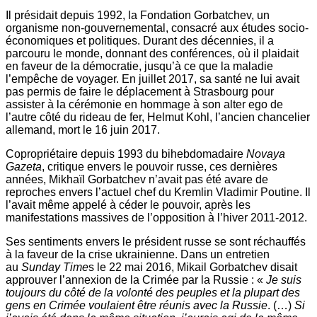
Il présidait depuis 1992, la Fondation Gorbatchev, un
organisme non-gouvernemental, consacré aux études socio-
économiques et politiques. Durant des décennies, il a
parcouru le monde, donnant des conférences, où il plaidait
en faveur de la démocratie, jusqu’à ce que la maladie
l’empêche de voyager. En juillet 2017, sa santé ne lui avait
pas permis de faire le déplacement à Strasbourg pour
assister à la cérémonie en hommage à son alter ego de
l’autre côté du rideau de fer, Helmut Kohl, l’ancien chancelier
allemand, mort le 16 juin 2017.
Copropriétaire depuis 1993 du bihebdomadaire
Novaya
Gazeta
, critique envers le pouvoir russe, ces dernières
années, Mikhaïl Gorbatchev n’avait pas été avare de
reproches envers l’actuel chef du Kremlin Vladimir Poutine. Il
l’avait même appelé à céder le pouvoir, après les
manifestations massives de l’opposition à l’hiver 2011-2012.
Ses sentiments envers le président russe se sont réchauffés
à la faveur de la crise ukrainienne. Dans un entretien
au
Sunday Time
s le 22 mai 2016, Mikail Gorbatchev disait
approuver l’annexion de la Crimée par la Russie : «
Je suis
toujours du côté de la volonté des peuples et la plupart des
gens en Crimée voulaient être réunis avec la Russie
. (…)
Si