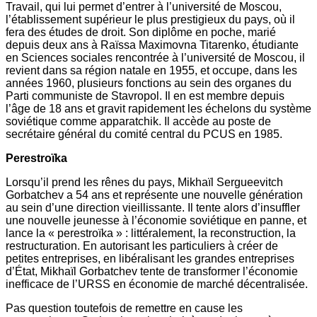
Travail, qui lui permet d’entrer à l’université de Moscou,
l’établissement supérieur le plus prestigieux du pays, où il
fera des études de droit. Son diplôme en poche, marié
depuis deux ans à Raïssa Maximovna Titarenko, étudiante
en Sciences sociales rencontrée à l’université de Moscou, il
revient dans sa région natale en 1955, et occupe, dans les
années 1960, plusieurs fonctions au sein des organes du
Parti communiste de Stavropol. Il en est membre depuis
l’âge de 18 ans et gravit rapidement les échelons du système
soviétique comme apparatchik. Il accède au poste de
secrétaire général du comité central du PCUS en 1985.
Perestroïka
Lorsqu’il prend les rênes du pays, Mikhaïl Sergueevitch
Gorbatchev a 54 ans et représente une nouvelle génération
au sein d’une direction vieillissante. Il tente alors d’insuffler
une nouvelle jeunesse à l’économie soviétique en panne, et
lance la « perestroïka » : littéralement, la reconstruction, la
restructuration. En autorisant les particuliers à créer de
petites entreprises, en libéralisant les grandes entreprises
d’État, Mikhaïl Gorbatchev tente de transformer l’économie
inefficace de l’URSS en économie de marché décentralisée.
Pas question toutefois de remettre en cause les