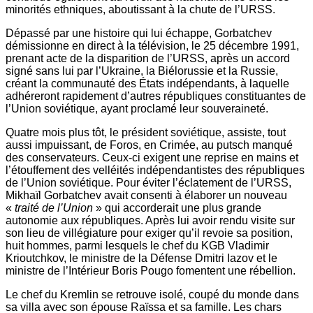
minorités ethniques, aboutissant à la chute de l’URSS.
Dépassé par une histoire qui lui échappe, Gorbatchev
démissionne en direct à la télévision, le 25 décembre 1991,
prenant acte de la disparition de l’URSS, après un accord
signé sans lui par l’Ukraine, la Biélorussie et la Russie,
créant la communauté des États indépendants, à laquelle
adhéreront rapidement d’autres républiques constituantes de
l’Union soviétique, ayant proclamé leur souveraineté.
Quatre mois plus tôt, le président soviétique, assiste, tout
aussi impuissant, de Foros, en Crimée, au putsch manqué
des conservateurs. Ceux-ci exigent une reprise en mains et
l’étouffement des velléités indépendantistes des républiques
de l’Union soviétique. Pour éviter l’éclatement de l’URSS,
Mikhaïl Gorbatchev avait consenti à élaborer un nouveau
«
traité de l’Union
» qui accorderait une plus grande
autonomie aux républiques. Après lui avoir rendu visite sur
son lieu de villégiature pour exiger qu’il revoie sa position,
huit hommes, parmi lesquels le chef du KGB Vladimir
Krioutchkov, le ministre de la Défense Dmitri Iazov et le
ministre de l’Intérieur Boris Pougo fomentent une rébellion.
Le chef du Kremlin se retrouve isolé, coupé du monde dans
sa villa avec son épouse Raïssa et sa famille. Les chars