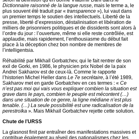
Dictionnaire raisonné de la langue russe
, mais le terme a, le
plus souvent été traduit par «
transparence
»), lui vaut dans
un premier temps le soutien des intellectuels. Liberté de la
presse, liberté d’expression, déstalinisation et libération de
milliers de prisonniers politiques et de dissidents sont alors à
l’ordre du jour : l’ouverture, même si elle reste contrôlée, est
applaudie, mais rapidement, l’enthousiasme du début fait
place à la déception chez bon nombre de membres de
l’intelligentsia.
Réhabilité par Mikhaïl Gorbatchev, qui le fait rentrer de son
exil de Gorki, en 1986, le physicien prix Nobel de la paix
Andrei Sakharov est de ceux-là. Comme le rapporte
l’historien Michel Heller dans
Le 7e secrétaire
, à l’été 1989,
Sakharov met en garde Gorbatchev en ces termes : «
Ce
n’est pas moi qui vais vous expliquer combien la situation est
grave dans le pays, combien le peuple est mécontent (…)
dans une situation de ce genre, la ligne médiane n’est plus
tenable. (…) La seule possibilité est une radicalisation de la
perestroïka
». Mais Mikhaïl Gorbatchev rejette cette solution.
Chute de l’URSS
La glasnost finit par entraîner des manifestations massives et
contribue également au réveil des nationalismes chez les