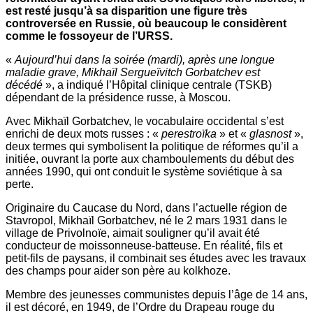
est resté jusqu’à sa disparition une figure très
controversée en Russie, où beaucoup le considèrent
comme le fossoyeur de l’URSS.
«
Aujourd’hui dans la soirée (mardi), après une longue
maladie grave, Mikhaïl Sergueïvitch Gorbatchev est
décédé
», a indiqué l’Hôpital clinique centrale (TSKB)
dépendant de la présidence russe, à Moscou.
Avec Mikhaïl Gorbatchev, le vocabulaire occidental s’est
enrichi de deux mots russes : «
perestroïka
» et «
glasnost
»,
deux termes qui symbolisent la politique de réformes qu’il a
initiée, ouvrant la porte aux chamboulements du début des
années 1990, qui ont conduit le système soviétique à sa
perte.
Originaire du Caucase du Nord, dans l’actuelle région de
Stavropol, Mikhaïl Gorbatchev, né le 2 mars 1931 dans le
village de Privolnoïe, aimait souligner qu’il avait été
conducteur de moissonneuse-batteuse. En réalité, fils et
petit-fils de paysans, il combinait ses études avec les travaux
des champs pour aider son père au kolkhoze.
Membre des jeunesses communistes depuis l’âge de 14 ans,
il est décoré, en 1949, de l’Ordre du Drapeau rouge du