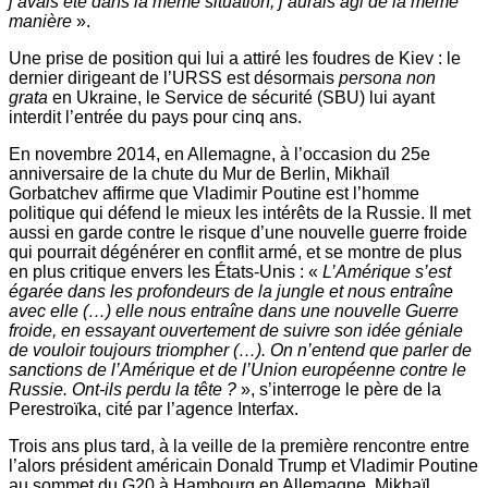
j’avais été dans la même situation, j’aurais agi de la même
manière
».
Une prise de position qui lui a attiré les foudres de Kiev : le
dernier dirigeant de l’URSS est désormais
persona non
grata
en Ukraine, le Service de sécurité (SBU) lui ayant
interdit l’entrée du pays pour cinq ans.
En novembre 2014, en Allemagne, à l’occasion du 25e
anniversaire de la chute du Mur de Berlin, Mikhaïl
Gorbatchev affirme que Vladimir Poutine est l’homme
politique qui défend le mieux les intérêts de la Russie. Il met
aussi en garde contre le risque d’une nouvelle guerre froide
qui pourrait dégénérer en conflit armé, et se montre de plus
en plus critique envers les États-Unis : «
L’Amérique s’est
égarée dans les profondeurs de la jungle et nous entraîne
avec elle (…) elle nous entraîne dans une nouvelle Guerre
froide, en essayant ouvertement de suivre son idée géniale
de vouloir toujours triompher (…). On n’entend que parler de
sanctions de l’Amérique et de l’Union européenne contre le
Russie. Ont-ils perdu la tête
?
», s’interroge le père de la
Perestroïka, cité par l’agence Interfax.
Trois ans plus tard, à la veille de la première rencontre entre
l’alors président américain Donald Trump et Vladimir Poutine
au sommet du G20 à Hambourg en Allemagne, Mikhaïl