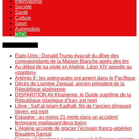
International
Société
Santé
Culture
Sport
Automobile
NTIC
Dernière minute
États-Unis : Donald Trump évacué du dîner des
correspondants de la Maison Blanche après des tirs
Au début de sa visite en Algérie, Léon XIV appelle au
«pardon»
Artémis II : les astronautes ont amerri dans le Pacifique
Décès de Liamine Zeroual, ancien président de la
République algérienne
DISPARITION Ali Khamenei, le Guide suprême de la
République islamique d’Iran, est mort
Libye : Saïf al-Islam Kadhafi, fils de l’ancien dirigeant
libyen, est mort
Espagne : au moins 21 morts dans un accident
ferroviaire impliquant deux trains
L’Algérie accepte de gracier l’écrivain franco-algérien
Boualem Sansal