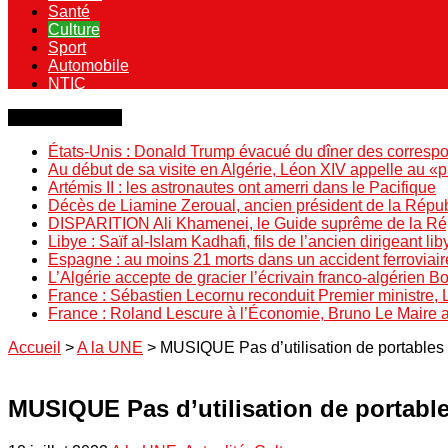
Santé
Culture
Sport
Automobile
NTIC
Dernière minute
États-Unis : Donald Trump évacué du dîner des correspo
Au début de sa visite en Algérie, Léon XIV appelle au «
Artémis II : les astronautes ont amerri dans le Pacifique
Décès de Liamine Zeroual, ancien président de la Répu
DISPARITION Ali Khamenei, le Guide suprême de la Répu
Libye : Saïf al-Islam Kadhafi, fils de l’ancien dirigeant lib
Espagne : au moins 21 morts dans un accident ferroviair
L’Algérie accepte de gracier l’écrivain franco-algérien 
France : Sébastien Lecornu reconduit Premier ministre, 
France : Roland Lescure à l’Économie, Bruno Le Maire
Accueil
>
A la UNE
>
MUSIQUE Pas d’utilisation de portables 
MUSIQUE Pas d’utilisation de portabl