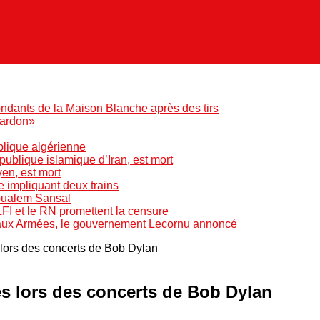
ndants de la Maison Blanche après des tirs
pardon»
blique algérienne
blique islamique d’Iran, est mort
yen, est mort
e impliquant deux trains
Boualem Sansal
LFI et le RN promettent la censure
 aux Armées, le gouvernement Lecornu annoncé
lors des concerts de Bob Dylan
es lors des concerts de Bob Dylan