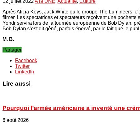
12 juillet 2022
A la UNE
,
Actualité
,
Culture
Après Alicia Keys, Jack White ou le groupe The Lumineers, c’e
filmer. Les spectatrices et spectateurs reçoivent une pochette 
Yondr servira lors de la tournée européenne de Bob Dylan, pr
Bob Dylan s’est dit gêné, parfois énervé, par le fait que le pub
M. B.
Partager
Facebook
Twitter
LinkedIn
Lire aussi
Pourquoi l’armée américaine a inventé une crèm
6 août 2026