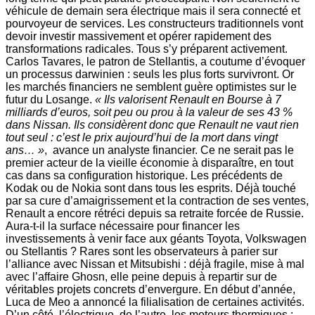
véhicule de demain sera électrique mais il sera connecté et
pourvoyeur de services. Les constructeurs traditionnels vont
devoir investir massivement et opérer rapidement des
transformations radicales. Tous s’y préparent activement.
Carlos Tavares, le patron de Stellantis, a coutume d’évoquer
un processus darwinien : seuls les plus forts survivront. Or
les marchés financiers ne semblent guère optimistes sur le
futur du Losange.
« Ils valorisent Renault en Bourse à 7
milliards d’euros, soit peu ou prou à la valeur de ses 43 %
dans Nissan. Ils considèrent donc que Renault ne vaut rien
tout seul : c’est le prix aujourd’hui de la mort dans vingt
ans… »
, avance un analyste financier. Ce ne serait pas le
premier acteur de la vieille économie à disparaître, en tout
cas dans sa configuration historique. Les précédents de
Kodak ou de Nokia sont dans tous les esprits. Déjà touché
par sa cure d’amaigrissement et la contraction de ses ventes,
Renault a encore rétréci depuis sa retraite forcée de Russie.
Aura-t-il la surface nécessaire pour financer les
investissements à venir face aux géants Toyota, Volkswagen
ou Stellantis ? Rares sont les observateurs à parier sur
l’alliance avec Nissan et Mitsubishi : déjà fragile, mise à mal
avec l’affaire Ghosn, elle peine depuis à repartir sur de
véritables projets concrets d’envergure. En début d’année,
Luca de Meo a annoncé la filialisation de certaines activités.
D’un côté, l’électrique, de l’autre, les moteurs thermiques :