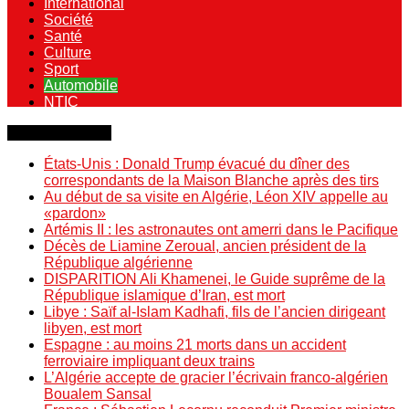
International
Société
Santé
Culture
Sport
Automobile
NTIC
Dernière minute
États-Unis : Donald Trump évacué du dîner des
correspondants de la Maison Blanche après des tirs
Au début de sa visite en Algérie, Léon XIV appelle au
«pardon»
Artémis II : les astronautes ont amerri dans le Pacifique
Décès de Liamine Zeroual, ancien président de la
République algérienne
DISPARITION Ali Khamenei, le Guide suprême de la
République islamique d’Iran, est mort
Libye : Saïf al-Islam Kadhafi, fils de l’ancien dirigeant
libyen, est mort
Espagne : au moins 21 morts dans un accident
ferroviaire impliquant deux trains
L’Algérie accepte de gracier l’écrivain franco-algérien
Boualem Sansal