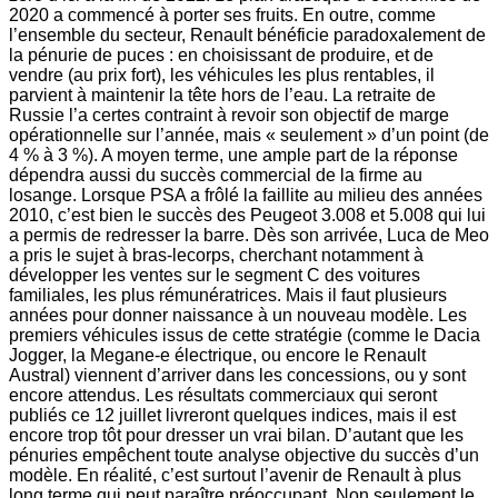
2020 a commencé à porter ses fruits. En outre, comme
l’ensemble du secteur, Renault bénéficie paradoxalement de
la pénurie de puces : en choisissant de produire, et de
vendre (au prix fort), les véhicules les plus rentables, il
parvient à maintenir la tête hors de l’eau. La retraite de
Russie l’a certes contraint à revoir son objectif de marge
opérationnelle sur l’année, mais « seulement » d’un point (de
4 % à 3 %). A moyen terme, une ample part de la réponse
dépendra aussi du succès commercial de la firme au
losange. Lorsque PSA a frôlé la faillite au milieu des années
2010, c’est bien le succès des Peugeot 3.008 et 5.008 qui lui
a permis de redresser la barre. Dès son arrivée, Luca de Meo
a pris le sujet à bras-lecorps, cherchant notamment à
développer les ventes sur le segment C des voitures
familiales, les plus rémunératrices. Mais il faut plusieurs
années pour donner naissance à un nouveau modèle. Les
premiers véhicules issus de cette stratégie (comme le Dacia
Jogger, la Megane-e électrique, ou encore le Renault
Austral) viennent d’arriver dans les concessions, ou y sont
encore attendus. Les résultats commerciaux qui seront
publiés ce 12 juillet livreront quelques indices, mais il est
encore trop tôt pour dresser un vrai bilan. D’autant que les
pénuries empêchent toute analyse objective du succès d’un
modèle. En réalité, c’est surtout l’avenir de Renault à plus
long terme qui peut paraître préoccupant. Non seulement le