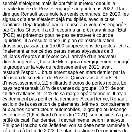
semblé s’éloigner, mais ils ont fait leur retour depuis la
retraite forcée de Russie engagée au printemps 2022. Il faut
dire que Renault accumule les vents contraires. En 2020, les
signaux d’alerte s’étaient déjà multipliés, avec la crise
sanitaire. Déjà fragilisé par la course aux volumes engagée
par Carlos Ghosn, il a dû recourir à un prêt garanti par l’Etat
(PGE) au printemps pour ne pas se trouver à court de
liquidités ; il a ensuite lancé un plan de restructuration
drastique, passant par 15.000 suppressions de postes ; et il a
finalement annoncé des pertes nettes abyssales de 8
milliards d’euros sur l’exercice. L’arrivée d’un nouveau
directeur général, Luca de Meo, qui a énergiquement engagé
le groupe sur la voie du redressement en 2021, avait
restauré l’espoir… brutalement sapé en mars dernier par la
décision de se retirer de Russie. Quinze ans d’efforts et
d’investissements, 2,2 milliards d’euros de pertes nettes. Le
pays représentait 18 % des ventes du groupe, 10 % de son
chiffre d’affaires et 12 % de sa marge opérationnelle. Il n’y a
évidemment pas péril en la demeure. A court terme, Renault
est loin de la cessation de paiements. Même si contrairement
aux autres constructeurs automobiles, le groupe au losange
est endetté (1,6 milliard d’euros fin 2021), son activité n’a pas
brûlé de cash l’an dernier. Il devrait même, selon l’analyste
Philippe Houchois de Jefferies, voir sa dette nette ramenée à
zéro d’ici à la fin de 2022. Le plan drastique d’économies de