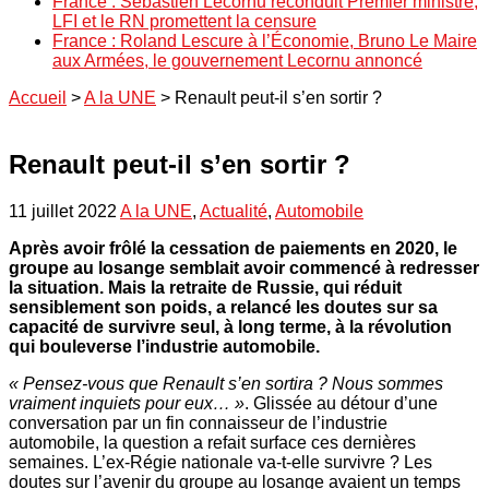
France : Sébastien Lecornu reconduit Premier ministre,
LFI et le RN promettent la censure
France : Roland Lescure à l’Économie, Bruno Le Maire
aux Armées, le gouvernement Lecornu annoncé
Accueil
>
A la UNE
>
Renault peut-il s’en sortir ?
Renault peut-il s’en sortir ?
11 juillet 2022
A la UNE
,
Actualité
,
Automobile
Après avoir frôlé la cessation de paiements en 2020, le
groupe au losange semblait avoir commencé à redresser
la situation. Mais la retraite de Russie, qui réduit
sensiblement son poids, a relancé les doutes sur sa
capacité de survivre seul, à long terme, à la révolution
qui bouleverse l’industrie automobile.
« Pensez-vous que Renault s’en sortira ? Nous sommes
vraiment inquiets pour eux… »
. Glissée au détour d’une
conversation par un fin connaisseur de l’industrie
automobile, la question a refait surface ces dernières
semaines. L’ex-Régie nationale va-t-elle survivre ? Les
doutes sur l’avenir du groupe au losange avaient un temps