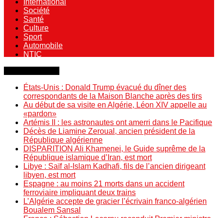
International
Société
Santé
Culture
Sport
Automobile
NTIC
Dernière minute
États-Unis : Donald Trump évacué du dîner des
correspondants de la Maison Blanche après des tirs
Au début de sa visite en Algérie, Léon XIV appelle au
«pardon»
Artémis II : les astronautes ont amerri dans le Pacifique
Décès de Liamine Zeroual, ancien président de la
République algérienne
DISPARITION Ali Khamenei, le Guide suprême de la
République islamique d’Iran, est mort
Libye : Saïf al-Islam Kadhafi, fils de l’ancien dirigeant
libyen, est mort
Espagne : au moins 21 morts dans un accident
ferroviaire impliquant deux trains
L’Algérie accepte de gracier l’écrivain franco-algérien
Boualem Sansal