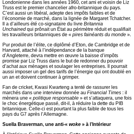
Londonienne dans les années 1960, cet ami et voisin de Liz
Truss est le premier chancelier afro-britannique du pays.
C’est aussi un libéral, adepte des impôts faibles et de
l’économie de marché, dans la lignée de Margaret Tchatcher.
Il a d’ailleurs été co-signataire du livre
Britannia
Unchained
qui prônait un État au périmètre réduit et qualifiait
les travailleurs britanniques de «
pires fainéants du monde
».
Pur produit de l’élite, ce diplômé d’Eton, de Cambridge et de
Harvard, attaché à l’indépendance de la banque
d’Angleterre, devra mettre en œuvre la baisse d’impôts
promise par Liz Truss dans le but de redonner du pouvoir
d’achat aux ménages et soulager les entreprises. Il pourrait
aussi imposer un gel des tarifs de l’énergie qui ont doublé en
un an et doivent continuer à grimper.
Fan de cricket, Kwasi Kwarteng a tenté de rassurer les
marchés dans une interview donnée au
Financial Times
: il
mènera une «
politique responsable
» et s’attaquera, une fois
le choc énergétique passé, dit-il, à réduire la dette du PIB
britannique. Celle-ci est pourtant la plus faible de tous les
pays du G7 après l’Allemagne.
Suella Braverman, une anti-«
woke
» à l’Intérieur