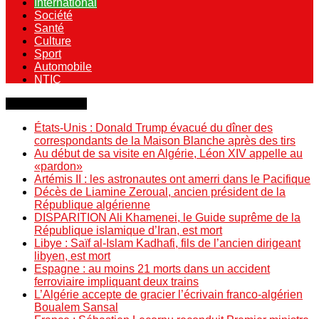
International
Société
Santé
Culture
Sport
Automobile
NTIC
Dernière minute
États-Unis : Donald Trump évacué du dîner des
correspondants de la Maison Blanche après des tirs
Au début de sa visite en Algérie, Léon XIV appelle au
«pardon»
Artémis II : les astronautes ont amerri dans le Pacifique
Décès de Liamine Zeroual, ancien président de la
République algérienne
DISPARITION Ali Khamenei, le Guide suprême de la
République islamique d’Iran, est mort
Libye : Saïf al-Islam Kadhafi, fils de l’ancien dirigeant
libyen, est mort
Espagne : au moins 21 morts dans un accident
ferroviaire impliquant deux trains
L’Algérie accepte de gracier l’écrivain franco-algérien
Boualem Sansal