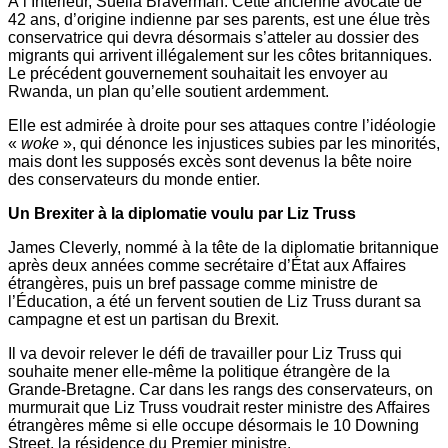
À l’Intérieur, Suella Braverman. Cette ancienne avocate de
42 ans, d’origine indienne par ses parents, est une élue très
conservatrice qui devra désormais s’atteler au dossier des
migrants qui arrivent illégalement sur les côtes britanniques.
Le précédent gouvernement souhaitait les envoyer au
Rwanda, un plan qu’elle soutient ardemment.
Elle est admirée à droite pour ses attaques contre l’idéologie
«
woke
», qui dénonce les injustices subies par les minorités,
mais dont les supposés excès sont devenus la bête noire
des conservateurs du monde entier.
Un Brexiter à la diplomatie voulu par Liz Truss
James Cleverly, nommé à la tête de la diplomatie britannique
après deux années comme secrétaire d’État aux Affaires
étrangères, puis un bref passage comme ministre de
l’Éducation, a été un fervent soutien de Liz Truss durant sa
campagne et est un partisan du Brexit.
Il va devoir relever le défi de travailler pour Liz Truss qui
souhaite mener elle-même la politique étrangère de la
Grande-Bretagne. Car dans les rangs des conservateurs, on
murmurait que Liz Truss voudrait rester ministre des Affaires
étrangères même si elle occupe désormais le 10 Downing
Street, la résidence du Premier ministre.