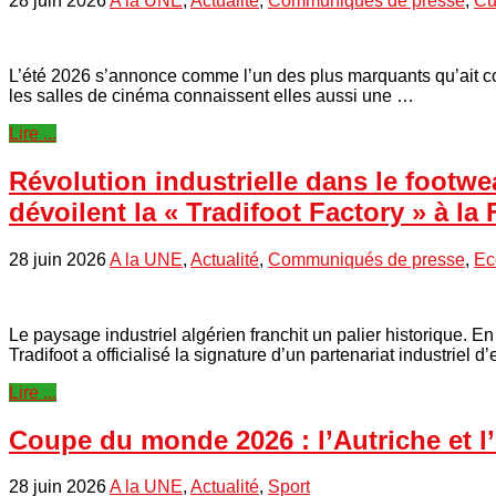
28 juin 2026
A la UNE
,
Actualité
,
Communiqués de presse
,
Cu
L’été 2026 s’annonce comme l’un des plus marquants qu’ait c
les salles de cinéma connaissent elles aussi une …
Lire ...
Révolution industrielle dans le footwea
dévoilent la « Tradifoot Factory » à la 
28 juin 2026
A la UNE
,
Actualité
,
Communiqués de presse
,
Ec
Le paysage industriel algérien franchit un palier historique. E
Tradifoot a officialisé la signature d’un partenariat industrie
Lire ...
Coupe du monde 2026 : l’Autriche et l’A
28 juin 2026
A la UNE
,
Actualité
,
Sport