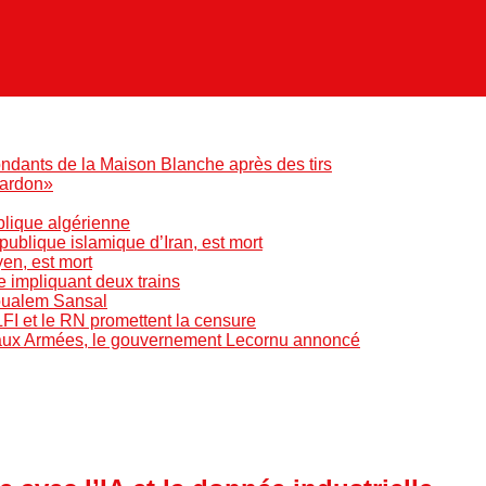
ndants de la Maison Blanche après des tirs
pardon»
blique algérienne
blique islamique d’Iran, est mort
yen, est mort
e impliquant deux trains
Boualem Sansal
LFI et le RN promettent la censure
 aux Armées, le gouvernement Lecornu annoncé