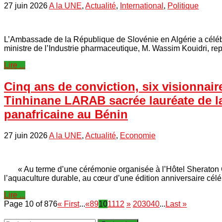
27 juin 2026
A la UNE
,
Actualité
,
International
,
Politique
L’Ambassade de la République de Slovénie en Algérie a célébré,
ministre de l’Industrie pharmaceutique, M. Wassim Kouidri, 
Lire ...
Cinq ans de conviction, six visionnaire
Tinhinane LARAB sacrée lauréate de la 5
panafricaine au Bénin
27 juin 2026
A la UNE
,
Actualité
,
Economie
« Au terme d’une cérémonie organisée à l’Hôtel Sheraton Clu
l’aquaculture durable, au cœur d’une édition anniversaire cé
Lire ...
Page 10 of 876
« First
...
«
8
9
10
11
12
»
20
30
40
...
Last »