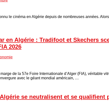
lture
onnu le cinéma en Algérie depuis de nombreuses années. Alors 
r en Algérie : Tradifoot et Skechers sc
FIA 2026
onomie
n marge de la 57e Foire Internationale d’Alger (FIA), véritable v
l d’envergure avec le géant mondial américain, …
lgérie se neutralisent et se qualifient 