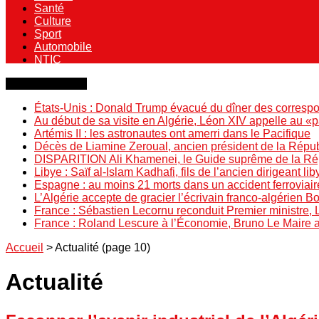
Santé
Culture
Sport
Automobile
NTIC
Dernière minute
États-Unis : Donald Trump évacué du dîner des correspo
Au début de sa visite en Algérie, Léon XIV appelle au «
Artémis II : les astronautes ont amerri dans le Pacifique
Décès de Liamine Zeroual, ancien président de la Répu
DISPARITION Ali Khamenei, le Guide suprême de la Répu
Libye : Saïf al-Islam Kadhafi, fils de l’ancien dirigeant lib
Espagne : au moins 21 morts dans un accident ferroviair
L’Algérie accepte de gracier l’écrivain franco-algérien 
France : Sébastien Lecornu reconduit Premier ministre, 
France : Roland Lescure à l’Économie, Bruno Le Maire
Accueil
>
Actualité
(page 10)
Actualité