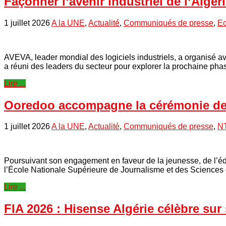
Façonner l’avenir industriel de l’Algéri
1 juillet 2026
A la UNE
,
Actualité
,
Communiqués de presse
,
E
AVEVA, leader mondial des logiciels industriels, a organisé 
a réuni des leaders du secteur pour explorer la prochaine ph
Lire ...
Ooredoo accompagne la cérémonie de s
1 juillet 2026
A la UNE
,
Actualité
,
Communiqués de presse
,
N
Poursuivant son engagement en faveur de la jeunesse, de l’
l’École Nationale Supérieure de Journalisme et des Sciences 
Lire ...
FIA 2026 : Hisense Algérie célèbre su