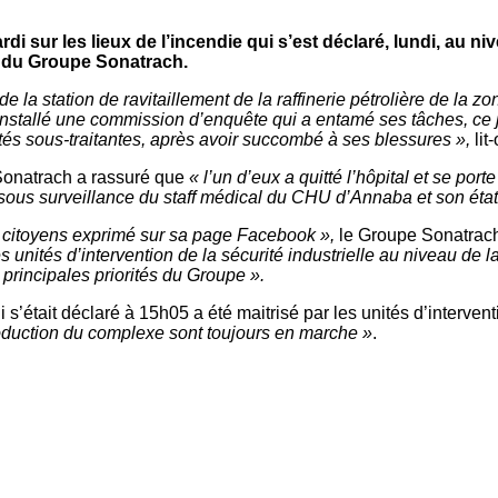
sur les lieux de l’incendie qui s’est déclaré, lundi, au nivea
é du Groupe Sonatrach.
 de la station de ravitaillement de la raffinerie pétrolière de l
nstallé une commission d’enquête qui a entamé ses tâches, ce jo
tés sous-traitantes, après avoir succombé à ses blessures »,
lit
 Sonatrach a rassuré que
« l’un d’eux a quitté l’hôpital et se por
s sous surveillance du staff médical du CHU d’Annaba et son état
 citoyens exprimé sur sa page Facebook »,
le Groupe Sonatrach
nités d’intervention de la sécurité industrielle au niveau de la
principales priorités du Groupe ».
s’était déclaré à 15h05 a été maitrisé par les unités d’intervent
roduction du complexe sont toujours en marche »
.