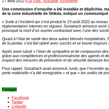
17 août 2022
A la UNE
,
Actualité
,
Economie
Une commission d’enquête a été installée et dépêchée, mardi 
de la zone industrielle de Skikda, indique un communiqu
« Suite à l’incident qui s’est produit le 15 août 2022 au niveau
réglementaires internes en vigueur, Sonatrach annonce avoir i
provoqué la mort d’un ouvrier contractuel avec l’une des socié
Quant à l’état de santé des deux autres blessés hospitalisés,
de la jambe, s’est fait opéré avec succès et se trouve toujour
Après avoir salué
« l’élan de sympathie et de compassion des
grâce aux compétences et professionnalisme des agents et des u
respect des mesures de prévention et de sécurité demeure les 
Pour rappel, Sonatrach avait annoncé, lundi, que l’incendie qui 
perte matérielle n’a été enregistrée »
et que
« les unités de p
Partager
Facebook
Twitter
LinkedIn