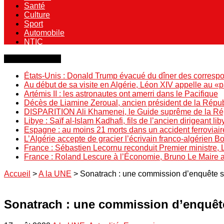
Santé
Culture
Sport
Automobile
NTIC
Dernière minute
États-Unis : Donald Trump évacué du dîner des correspo
Au début de sa visite en Algérie, Léon XIV appelle au «
Artémis II : les astronautes ont amerri dans le Pacifique
Décès de Liamine Zeroual, ancien président de la Répu
DISPARITION Ali Khamenei, le Guide suprême de la Répu
Libye : Saïf al-Islam Kadhafi, fils de l’ancien dirigeant lib
Espagne : au moins 21 morts dans un accident ferroviair
L’Algérie accepte de gracier l’écrivain franco-algérien 
France : Sébastien Lecornu reconduit Premier ministre, 
France : Roland Lescure à l’Économie, Bruno Le Maire
Accueil
>
A la UNE
>
Sonatrach : une commission d’enquête sui
Sonatrach : une commission d’enquête 