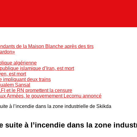
ndants de la Maison Blanche après des tirs
pardon»
blique algérienne
blique islamique d’Iran, est mort
yen, est mort
e impliquant deux trains
Boualem Sansal
LFI et le RN promettent la censure
 aux Armées, le gouvernement Lecornu annoncé
te à l’incendie dans la zone industrielle de Skikda
suite à l’incendie dans la zone industr