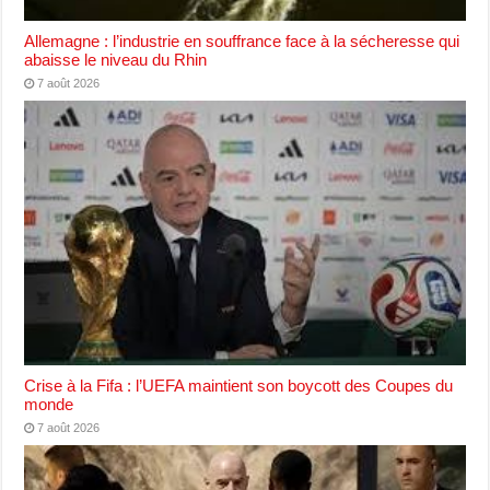
Allemagne : l’industrie en souffrance face à la sécheresse qui
abaisse le niveau du Rhin
7 août 2026
Crise à la Fifa : l’UEFA maintient son boycott des Coupes du
monde
7 août 2026