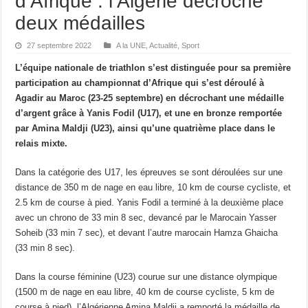
d’Afrique : l’Algérie décroche
deux médailles
27 septembre 2022
A la UNE
,
Actualité
,
Sport
L’équipe nationale de triathlon s’est distinguée pour sa première
participation au championnat d’Afrique qui s’est déroulé à
Agadir au Maroc (23-25 septembre) en décrochant une médaille
d’argent grâce à Yanis Fodil (U17), et une en bronze remportée
par Amina Maldji (U23), ainsi qu’une quatrième place dans le
relais mixte.
Dans la catégorie des U17, les épreuves se sont déroulées sur une
distance de 350 m de nage en eau libre, 10 km de course cycliste, et
2.5 km de course à pied. Yanis Fodil a terminé à la deuxième place
avec un chrono de 33 min 8 sec, devancé par le Marocain Yasser
Soheib (33 min 7 sec), et devant l’autre marocain Hamza Ghaicha
(33 min 8 sec).
Dans la course féminine (U23) courue sur une distance olympique
(1500 m de nage en eau libre, 40 km de course cycliste, 5 km de
course à pied), l’Algérienne Amina Maldji a remporté la médaille de