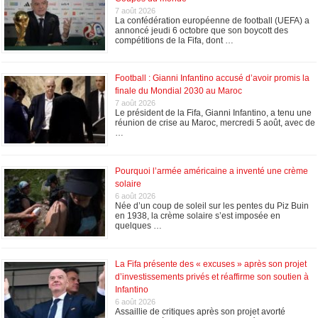
7 août 2026
La confédération européenne de football (UEFA) a
annoncé jeudi 6 octobre que son boycott des
compétitions de la Fifa, dont …
Football : Gianni Infantino accusé d’avoir promis la
finale du Mondial 2030 au Maroc
7 août 2026
Le président de la Fifa, Gianni Infantino, a tenu une
réunion de crise au Maroc, mercredi 5 août, avec de
…
Pourquoi l’armée américaine a inventé une crème
solaire
6 août 2026
Née d’un coup de soleil sur les pentes du Piz Buin
en 1938, la crème solaire s’est imposée en
quelques …
La Fifa présente des « excuses » après son projet
d’investissements privés et réaffirme son soutien à
Infantino
6 août 2026
Assaillie de critiques après son projet avorté