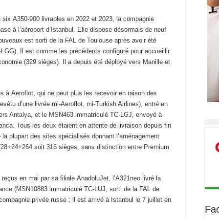
six A350-900 livrables en 2022 et 2023, la compagnie
base à l’aéroport d’Istanbul. Elle dispose désormais de neuf
nouveaux est sorti de la FAL de Toulouse après avoir été
GG). Il est comme les précédents configuré pour accueillir
onomie (329 sièges). Il a depuis été déployé vers Manille et
s à Aeroflot, qui ne peut plus les recevoir en raison des
êtu d’une livrée mi-Aeroflot, mi-Turkish Airlines), entré en
 vers Antalya, et le MSN463 immatriculé TC-LGJ, envoyé à
nca. Tous les deux étaient en attente de livraison depuis fin
e – la plupart des sites spécialisés donnant l’aménagement
t (28+24+264 soit 316 sièges, sans distinction entre Premium
reçus en mai par sa filiale AnadoluJet, l’A321neo livré la
iance (MSN10883 immatriculé TC-LUJ, sorti de la FAL de
ompagnie privée russe ; il est arrivé à Istanbul le 7 juillet en
Fa