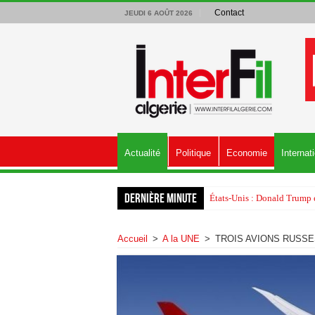
Contact
JEUDI 6 AOÛT 2026
Actualité
Politique
Economie
Internat
Dernière minute
États-Unis : Donald Trump é
Accueil
>
A la UNE
>
TROIS AVIONS RUSSE