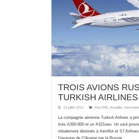
TROIS AVIONS RU
TURKISH AIRLINES
12 juillet 2022
A la UNE
,
Actualité
,
Internatio
La compagnie aérienne Turkish Airlines a pr
trois A350-900 et un A321neo. Un seul provi
initialement destinés à Aeroflot et S7 Airlin
l’invasion de l’Ukraine par la Russie.