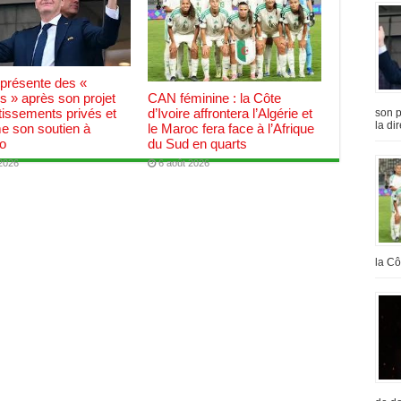
 présente des «
CAN féminine : la Côte
 » après son projet
d’Ivoire affrontera l’Algérie et
tissements privés et
son p
la di
le Maroc fera face à l’Afrique
me son soutien à
du Sud en quarts
no
6 août 2026
 2026
la Cô