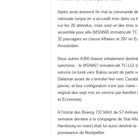
Après avoir annoncé fin mai la commande de 
nationale turque en a accueilli trois dans sa 
sur les 26 attendus, mais seul un des trois 
assemblé pour elle (MSN565 immatriculé TC-L
32 passagers en classe Affaires et 297 en Ec
Amsterdam.
Deux autres A350 étaient initialement destiné
sanctions : le MSN457 immatriculé TC-LGI (rev
service ce lundi vers Bakou avant de partir
Dalaman avant de s’envoler hier vers Casabla
janvier, et leur configuration n’est pas clair
original des sept mis en service par Aeroflo
et Economie).
A l’instar des Boeing 737 MAX de S7 Airlines 
semaine dernière à la compagnie de Star All
Hambourg en mars) était lui aussi destiné la c
provenance de Montpellier.