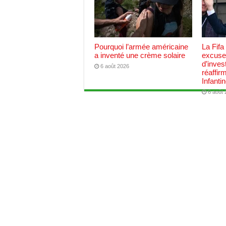
Pourquoi l’armée américaine
La Fifa
a inventé une crème solaire
excuses
d’inves
6 août 2026
réaffir
Infanti
6 août