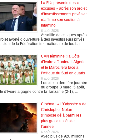
La Fifa présente des «
excuses » après son projet
d’investissements privés et
réaffirme son soutien à
Infantino
6 août 2026
Assaillie de critiques après
rojet avorté d’ouverture à des investisseurs privés,
rection de la Fédération internationale de football …
CAN féminine : la Côte
d’Ivoire affrontera l’Algérie
et le Maroc fera face à
l’Afrique du Sud en quarts
6 août 2026
Lors de la dernière journée
du groupe B mardi 5 août,
te d’Ivoire a gagné contre la Tanzanie (2-1), …
Cinéma : « L’Odyssée » de
Christopher Nolan
s’impose déjà parmi les
plus gros succès de
l’année
6 août 2026
Avec plus de 920 millions