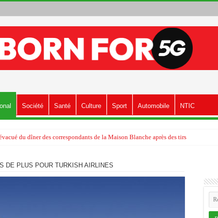
ional
Société
Santé
Culture
Sport
Automobile
NTIC
vacué du dîner des correspondants de la Maison Blanche après des tirs
S DE PLUS POUR TURKISH AIRLINES