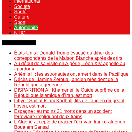
International
Société
Santé
Culture
Sport
Automobile
NTIC
Dernière minute
États-Unis : Donald Trump évacué du dîner des
correspondants de la Maison Blanche après des tirs
Au début de sa visite en Algérie, Léon XIV appelle au
«pardon»
Artémis II : les astronautes ont amerri dans le Pacifique
Décès de Liamine Zeroual, ancien président de la
République algérienne
DISPARITION Ali Khamenei, le Guide suprême de la
République islamique d’Iran, est mort
Libye : Saïf al-Islam Kadhafi, fils de l’ancien dirigeant
libyen, est mort
Espagne : au moins 21 morts dans un accident
ferroviaire impliquant deux trains
L’Algérie accepte de gracier l’écrivain franco-algérien
Boualem Sansal