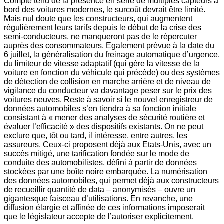
Compte tenu de la présence en série de multiples capteurs à
bord des voitures modernes, le surcoût devrait être limité.
Mais nul doute que les constructeurs, qui augmentent
régulièrement leurs tarifs depuis le début de la crise des
semi­-conducteurs, ne manqueront pas de le répercuter
auprès des consommateurs. Egalement prévue à la date du
6 juillet, la généralisation du freinage automatique d’urgence,
du limiteur de vitesse adaptatif (qui gère la vitesse de la
voiture en fonction du véhicule qui précède) ou des systèmes
de détection de collision en marche arrière et de niveau de
vigilance du conducteur va davantage peser sur le prix des
voitures neuves. Reste à savoir si le nouvel enregistreur de
données automobiles s’en tiendra à sa fonction initiale
consistant à « mener des analyses de sécurité routière et
évaluer l’efficacité » des dispositifs existants. On ne peut
exclure que, tôt ou tard, il intéresse, entre autres, les
assureurs. Ceux-­ci proposent déjà aux Etats­-Unis, avec un
succès mitigé, une tarification fondée sur le mode de
conduite des automobilistes, défini à partir de données
stockées par une boîte noire embarquée. La numérisation
des données automobiles, qui permet déjà aux constructeurs
de recueillir quantité de data – anonymisés – ouvre un
gigantesque faisceau d’utilisations. En revanche, une
diffusion élargie et affinée de ces informations imposerait
que le législateur accepte de l’autoriser explicitement.