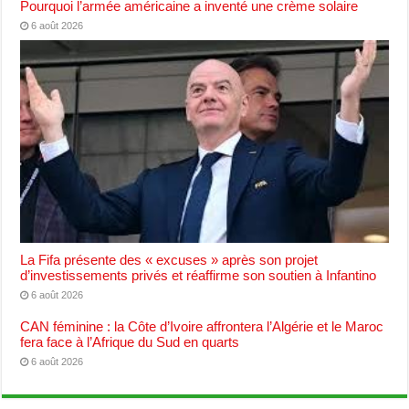
Pourquoi l’armée américaine a inventé une crème solaire
6 août 2026
La Fifa présente des « excuses » après son projet
d’investissements privés et réaffirme son soutien à Infantino
6 août 2026
CAN féminine : la Côte d’Ivoire affrontera l’Algérie et le Maroc
fera face à l’Afrique du Sud en quarts
6 août 2026