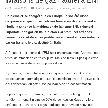
livraisons de gaz naturel à ENI
3 octobre 2022
A la UNE
,
Actualité
,
Economie
,
International
En pleine crise énergétique en Europe, la société russe
Gazprom a suspendu samedi ses livraisons de gaz naturel à
l’Italie, a annoncé la multinationale italienne ENI, principal
importateur de gaz en Italie. Selon Gazprom, cet arrêt des
livraisons serait dû à des problèmes administratifs en Autriche,
par où transite le gaz destiné à l’Italie.
À Rome, les dirigeants de l’ENI sont en contact avec Gazprom pour
tenter de remédier à cette coupure. Mais on n’exclut pas que cette
soudaine panne de livraison puisse durer.
Il y a un an, la fermeture du robinet gazier russe aurait eu des
conséquences dramatiques pour l’économie italienne. Le pays était
alors dépendant du gaz russe pour 40% de sa consommation.
Depuis la guerre en Ukraine, la situation a bien changé. L’Italie
achète maintenant moins de 10% de son gaz en Russie. Elle a
renforcé ses achats aux pays nordiques et trouvé de nouveaux