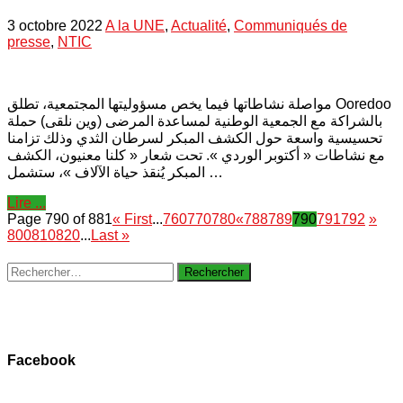
3 octobre 2022
A la UNE
,
Actualité
,
Communiqués de
presse
,
NTIC
مواصلة نشاطاتها فيما يخص مسؤوليتها المجتمعية، تطلق Ooredoo
بالشراكة مع الجمعية الوطنية لمساعدة المرضى (وين نلقى) حملة
تحسيسية واسعة حول الكشف المبكر لسرطان الثدي وذلك تزامنا
مع نشاطات « أكتوبر الوردي ». تحت شعار « كلنا معنيون، الكشف
المبكر يُنقذ حياة الآلاف »، ستشمل …
Lire ...
Page 790 of 881
« First
...
760
770
780
«
788
789
790
791
792
»
800
810
820
...
Last »
Rechercher :
Facebook