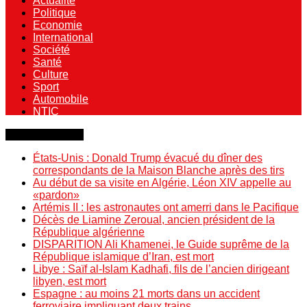
Actualité
Politique
Economie
International
Société
Santé
Culture
Sport
Automobile
NTIC
Dernière minute
États-Unis : Donald Trump évacué du dîner des
correspondants de la Maison Blanche après des tirs
Au début de sa visite en Algérie, Léon XIV appelle au
«pardon»
Artémis II : les astronautes ont amerri dans le Pacifique
Décès de Liamine Zeroual, ancien président de la
République algérienne
DISPARITION Ali Khamenei, le Guide suprême de la
République islamique d’Iran, est mort
Libye : Saïf al-Islam Kadhafi, fils de l’ancien dirigeant
libyen, est mort
Espagne : au moins 21 morts dans un accident
ferroviaire impliquant deux trains