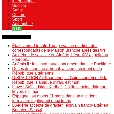
International
Société
Santé
Culture
Sport
Automobile
NTIC
Dernière minute
États-Unis : Donald Trump évacué du dîner des
correspondants de la Maison Blanche après des tirs
Au début de sa visite en Algérie, Léon XIV appelle au
«pardon»
Artémis II : les astronautes ont amerri dans le Pacifique
Décès de Liamine Zeroual, ancien président de la
République algérienne
DISPARITION Ali Khamenei, le Guide suprême de la
République islamique d’Iran, est mort
Libye : Saïf al-Islam Kadhafi, fils de l’ancien dirigeant
libyen, est mort
Espagne : au moins 21 morts dans un accident
ferroviaire impliquant deux trains
L’Algérie accepte de gracier l’écrivain franco-algérien
Boualem Sansal