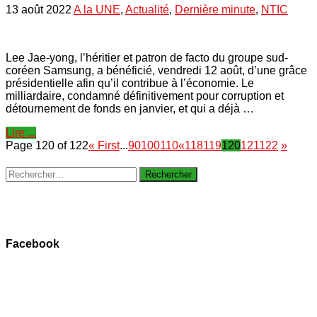
13 août 2022
A la UNE
,
Actualité
,
Dernière minute
,
NTIC
Lee Jae-­yong, l’héritier et patron de facto du groupe sud­-
coréen Samsung, a bénéficié, vendredi 12 août, d’une grâce
présidentielle afin qu’il contribue à l’économie. Le
milliardaire, condamné définitivement pour corruption et
détournement de fonds en janvier, et qui a déjà …
Lire ...
Page 120 of 122
« First
...
90
100
110
«
118
119
120
121
122
»
Rechercher :
Facebook